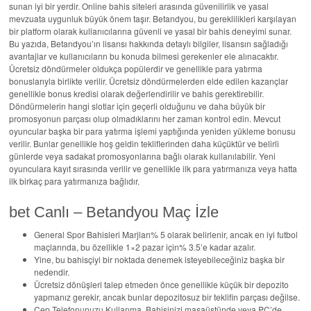
sunan iyi bir yerdir. Online bahis siteleri arasında güvenilirlik ve yasal
mevzuata uygunluk büyük önem taşır. Betandyou, bu gereklilikleri karşılayan
bir platform olarak kullanıcılarına güvenli ve yasal bir bahis deneyimi sunar.
Bu yazıda, Betandyou’ın lisansı hakkında detaylı bilgiler, lisansın sağladığı
avantajlar ve kullanıcıların bu konuda bilmesi gerekenler ele alınacaktır.
Ücretsiz döndürmeler oldukça popülerdir ve genellikle para yatırma
bonuslarıyla birlikte verilir. Ücretsiz döndürmelerden elde edilen kazançlar
genellikle bonus kredisi olarak değerlendirilir ve bahis gerektirebilir.
Döndürmelerin hangi slotlar için geçerli olduğunu ve daha büyük bir
promosyonun parçası olup olmadıklarını her zaman kontrol edin. Mevcut
oyuncular başka bir para yatırma işlemi yaptığında yeniden yükleme bonusu
verilir. Bunlar genellikle hoş geldin tekliflerinden daha küçüktür ve belirli
günlerde veya sadakat promosyonlarına bağlı olarak kullanılabilir. Yeni
oyunculara kayıt sırasında verilir ve genellikle ilk para yatırmanıza veya hatta
ilk birkaç para yatırmanıza bağlıdır.
bet Canlı – Betandyou Maç İzle
General Spor Bahisleri Marjları% 5 olarak belirlenir, ancak en iyi futbol
maçlarında, bu özellikle 1×2 pazar için% 3.5’e kadar azalır.
Yine, bu bahisçiyi bir noktada denemek isteyebileceğiniz başka bir
nedendir.
Ücretsiz dönüşleri talep etmeden önce genellikle küçük bir depozito
yapmanız gerekir, ancak bunlar depozitosuz bir teklifin parçası değilse.
Cep Telefonunuzu Kullanma, Bahisinizi masaüstünde veya PC’de