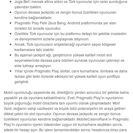
Juga Bet’i mercek altına aldım ve Türk oyuncular için neler sunduğuna
yakından baktım.
Oyunun devasa jackpotu ve zengin bonus özellikleri oyuncuları
kendine bağlamaktadır.
Pragmatic Play Petir Zeus Bang, Android platformunda yer alan
ücretsiz bir arcade oyunudur.
Özellikle Türk oyuncular için bu platformu detaylı bir şekilde inceledim
ve deneyimlerimi sizlerle paylaşmak istiyorum.
Ancak, Türk oyuncuların erişebileceği oyunların sayısı bölgesel
kısıtlamalara tabi olabilir.
Bu aşamalı jackpot ağı, geliştiricinin yüksek kaliteli mobil slot
seçeneklerinde devasa para ödülleri sunarak oyuncuları çekmeyi ve
elde tutmayı amaçlıyor.
Yıllar içinde Pragmatic Play, slotlar, canlı kumarhane, tombala ve daha
fazlası gibi farklı türlerde etkileyici bir yüksek kaliteli oyun portföyü
geliştirdi.
Mobil uyumluluğu sayesinde de, dilediğiniz yerden sorunsuz bir şekilde bahis
yapabilir ya da oyunlara katılabilirsiniz. Evet, Pragmatic Play’in oyunlarının
büyük çoğunluğu mobil cihazlarla tam uyumlu olarak çalışmaktadır. Wolf
Gold, doğanın vahşi cazibesini ve büyük ödül potansiyelini bir araya getiren
dikkat çekici bir slot oyunudur. Oyunun devasa jackpotu ve zengin bonus
özellikleri oyuncuları kendine bağlamaktadır. MobileCasinoRank’ın Pragmatic
Play’in oyunlarını içeren listesinden uygun bir kumarhane seçtikten sonra,
sitede bir hesap açın. Bu işlem tamamlandıktan sonra, hesabınıza biraz para