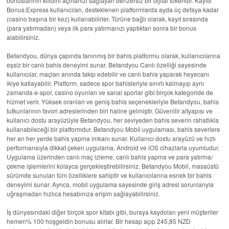
bonuslarının kilidini açmanızı sağlayan benzersiz bir dijital tokendır. Kayıtlı
Bonus.Express kullanıcıları, desteklenen platformlarda ayda üç defaya kadar
(casino başına bir kez) kullanabilirler. Türüne bağlı olarak, kayıt sırasında
(para yatırmadan) veya ilk para yatırmanızı yaptıktan sonra bir bonus
alabilirsiniz.
Betandyou, dünya çapında tanınmış bir bahis platformu olarak, kullanıcılarına
eşsiz bir canlı bahis deneyimi sunar. Betandyou Canlı özelliği sayesinde
kullanıcılar, maçları anında takip edebilir ve canlı bahis yaparak heyecanı
ikiye katlayabilir. Platform, sadece spor bahisleriyle sınırlı kalmayıp aynı
zamanda e-spor, casino oyunları ve sanal sporlar gibi birçok kategoride de
hizmet verir. Yüksek oranları ve geniş bahis seçenekleriyle Betandyou, bahis
tutkunlarının favori adreslerinden biri haline gelmiştir. Güvenilir altyapısı ve
kullanıcı dostu arayüzüyle Betandyou, her seviyeden bahis severin rahatlıkla
kullanabileceği bir platformdur. Betandyou Mobil uygulaması, bahis severlere
her an her yerde bahis yapma imkanı sunar. Kullanıcı dostu arayüzü ve hızlı
performansıyla dikkat çeken uygulama, Android ve iOS cihazlarla uyumludur.
Uygulama üzerinden canlı maç izleme, canlı bahis yapma ve para yatırma/
çekme işlemlerini kolayca gerçekleştirebilirsiniz. Betandyou Mobil, masaüstü
sürümde sunulan tüm özelliklere sahiptir ve kullanıcılarına esnek bir bahis
deneyimi sunar. Ayrıca, mobil uygulama sayesinde giriş adresi sorunlarıyla
uğraşmadan hızlıca hesabınıza erişim sağlayabilirsiniz.
İş dünyasındaki diğer birçok spor kitabı gibi, buraya kaydolan yeni müşteriler
hemen% 100 hoşgeldin bonusu alırlar. Bir hesap açıp 245,85 NZD