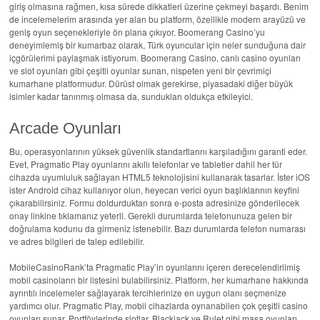
giriş olmasına rağmen, kısa sürede dikkatleri üzerine çekmeyi başardı. Benim
de incelemelerim arasında yer alan bu platform, özellikle modern arayüzü ve
geniş oyun seçenekleriyle ön plana çıkıyor. Boomerang Casino’yu
deneyimlemiş bir kumarbaz olarak, Türk oyuncular için neler sunduğuna dair
içgörülerimi paylaşmak istiyorum. Boomerang Casino, canlı casino oyunları
ve slot oyunları gibi çeşitli oyunlar sunan, nispeten yeni bir çevrimiçi
kumarhane platformudur. Dürüst olmak gerekirse, piyasadaki diğer büyük
isimler kadar tanınmış olmasa da, sundukları oldukça etkileyici.
Arcade Oyunları
Bu, operasyonlarının yüksek güvenlik standartlarını karşıladığını garanti eder.
Evet, Pragmatic Play oyunlarını akıllı telefonlar ve tabletler dahil her tür
cihazda uyumluluk sağlayan HTML5 teknolojisini kullanarak tasarlar. İster iOS
ister Android cihaz kullanıyor olun, heyecan verici oyun başlıklarının keyfini
çıkarabilirsiniz. Formu doldurduktan sonra e-posta adresinize gönderilecek
onay linkine tıklamanız yeterli. Gerekli durumlarda telefonunuza gelen bir
doğrulama kodunu da girmeniz istenebilir. Bazı durumlarda telefon numarası
ve adres bilgileri de talep edilebilir.
MobileCasinoRank’ta Pragmatic Play’in oyunlarını içeren derecelendirilmiş
mobil casinoların bir listesini bulabilirsiniz. Platform, her kumarhane hakkında
ayrıntılı incelemeler sağlayarak tercihlerinize en uygun olanı seçmenize
yardımcı olur. Pragmatic Play, mobil cihazlarda oynanabilen çok çeşitli casino
oyunları sunar. Portföylerinde slotlar, Blackjack ve Rulet gibi masa oyunları,