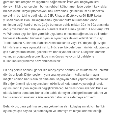
gereken tüm araçları ve içgörüleri sağlamaktır. İster yeni başlayan ister
deneyimli bir oyuncu olun, bonus rehberi kütüphanemizde değerli kaynaklar
bulacaksınız. Birçok promosyon, hak kazanmak için minimum bir depozito
gerektirir; bu, teklife bağlı olarak 5 EUR kadar düşük veya 50 EUR kadar
yüksek olabilir. Bonusu kaçırmamak için taahhütte bulunmadan önce
minimum eşiği kontrol edin. Çoğu bonusun bahis miktarı 30x ile 50x arasında
değişir ve bundan daha yüksek olanlara dikkat etmek gerekir. BlackBerry, iOS
ve Windows aygıtları için yerel bir uygulama olmasına rağmen, bu bettilerden
hücresel sitelerden hücresel oyunlar oynamaya devam edebilirsiniz. Cep
Telefonunuzu Kullanma, Bahisinizi masaüstünde veya PC’de yaptığınız gibi
bir hücresel siteye oynatabilirsiniz. Hücresel bölgelerden mümkün olduğunca
çok oyun yatırabilirsiniz, çekebilir ve bahis yapabilirsiniz. Dünyanın dört bir
yanından çoğu profesyonel ligde maç öncesi ve oyun içi bahislerle
kullanılabilen yüzlerce pazar bulacaksınız.
Bir hoş geldin bonusu genellikle bir eşleşme bonusu ve muhtemelen ücretsiz
dönüşler içerir. Diğer şeylerin yanı sıra, oyuncuların, kullanıcıların aynı
maçtan combo bahislerini yapmalarını sağlayan bahis yapımcıları bulacaklar.
Bir diğer önemli işlev, oyuncuların etkinlikleri kaldırarak veya değiştirerek,
oyuncuların kupon seçimini değiştirebileceği bahis kuponu ayarıdır. Buna ek
olarak, bahis borsaları, bahislerin bahis deneyimlerini geri kazanmalarını ve
bahislerini oynamalarına izin vererek daha fazla eklemeye söz verdi.
Betandyou, para yatırma ve para çekme hayatını kolaylaştırmak için her bir
oyuncuya çok sayıda iyi promosyon ve ikramiye ve birçok ödeme tekniği