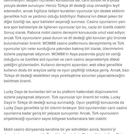
yoluyla destek sunuluyor. Henüz Türkçe dil desteği olup olmadığını teyit
edemedim, ancak İngilizce iletişim kurabilen oyuncular için destek ekibinin
genellikle hızlı ve yardımcı olduğu bildiriliyor. Rabona’nın dikkat çeken bir
diğer özelliği ise, spor bahisleri seçeneği sunması. Casino oyunlarının yanı
sıra spor bahisleriyle de ilgilenen oyuncular için bu, cazip bir özellik olabilir.
Sonuç olarak, Rabona mobil casino deneyimi konusunda umut vaat ediyor,
ancak Türk oyuncuların yasal durum ve dil desteği gibi konuları göz önünde
bulundurmaları önemli. WOW88 casino platformunu deneyimlemiş ve Türk
oyuncular için neler sunduğuna yakından bakmış biri olarak, izlenimlerimi
sizlerle paylaşmak istiyorum. WOW88’in Asya pazarında güçlü bir varlığı
olduğunu ve özellikle slot oyunları ve canlı casino seçenekleriyle dikkat
çektiğini gözlemledim. Kullanıcı deneyimi açısından, web sitesi genellikle
kullanıcı dostu bir arayüze sahip ve oyun çeşitliliği oldukça geniş. Ancak, bazı
Türkçe dil desteği eksiklikleri veya yerelleştirme sorunları yaşanabileceğini
belirtmek önemli.
Lucky Days de bunlardan biri ve bu platform hakkındaki düşüncelerimi
sizlerle paylaşmak istiyorum. Türk oyuncular için önemli bir nokta, Lucky
Days’in Türkçe dil desteği sunup sunmadığı. Oyun çeşitliliği konusunda da
Lucky Days genellikle iyi bir izlenim bırakıyor. Slot oyunlarından canlı casino
oyunlarına kadar geniş bir yelpaze sunuyorlar. Ancak, Türk oyuncuların
erişebileceği oyunların sayısı bölgesel kısıtlamalara tabi olabilir.
Mobil casino dünyasında kendime bir yer edindikten sonra, Nomini’yi