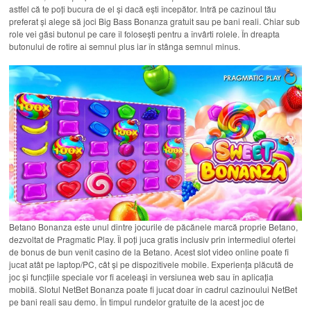
astfel că te poți bucura de el și dacă ești începător. Intră pe cazinoul tău
preferat și alege să joci Big Bass Bonanza gratuit sau pe bani reali. Chiar sub
role vei găsi butonul pe care îl folosești pentru a învârti rolele. În dreapta
butonului de rotire ai semnul plus iar în stânga semnul minus.
Betano Bonanza este unul dintre jocurile de păcănele marcă proprie Betano,
dezvoltat de Pragmatic Play. Îl poți juca gratis inclusiv prin intermediul ofertei
de bonus de bun venit casino de la Betano. Acest slot video online poate fi
jucat atât pe laptop/PC, cât și pe dispozitivele mobile. Experiența plăcută de
joc și funcțiile speciale vor fi aceleași în versiunea web sau în aplicația
mobilă. Slotul NetBet Bonanza poate fi jucat doar în cadrul cazinoului NetBet
pe bani reali sau demo. În timpul rundelor gratuite de la acest joc de