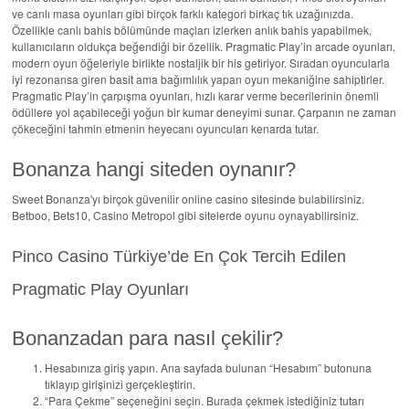
ve canlı masa oyunları gibi birçok farklı kategori birkaç tık uzağınızda.
Özellikle canlı bahis bölümünde maçları izlerken anlık bahis yapabilmek,
kullanıcıların oldukça beğendiği bir özellik. Pragmatic Play’in arcade oyunları,
modern oyun öğeleriyle birlikte nostaljik bir his getiriyor. Sıradan oyuncularla
iyi rezonansa giren basit ama bağımlılık yapan oyun mekaniğine sahiptirler.
Pragmatic Play’in çarpışma oyunları, hızlı karar verme becerilerinin önemli
ödüllere yol açabileceği yoğun bir kumar deneyimi sunar. Çarpanın ne zaman
çökeceğini tahmin etmenin heyecanı oyuncuları kenarda tutar.
Bonanza hangi siteden oynanır?
Sweet Bonanza'yı birçok güvenilir online casino sitesinde bulabilirsiniz.
Betboo, Bets10, Casino Metropol gibi sitelerde oyunu oynayabilirsiniz.
Pinco Casino Türkiye’de En Çok Tercih Edilen
Pragmatic Play Oyunları
Bonanzadan para nasıl çekilir?
Hesabınıza giriş yapın. Ana sayfada bulunan “Hesabım” butonuna
tıklayıp girişinizi gerçekleştirin.
“Para Çekme” seçeneğini seçin. Burada çekmek istediğiniz tutarı