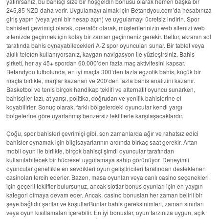
yatırırsanız, bu bahisçi size bir hoşgeldin bonusu olarak hemen başka bir
245,85 NZD daha verir. Uygulamayı almak için Betandyou.com’da hesabınıza
giriş yapın (veya yeni bir hesap açın) ve uygulamayı ücretsiz indirin. Spor
bahisleri çevrimiçi olarak, operatör olarak, müşterilerinizin web sitenizi web
sitenizde geçirmek için kolay bir zaman geçirmeniz gerekir. Bettor, ekranın sol
tarafında bahis oynayabilecekleri A-Z spor oyuncuları sunar. Bir tablet veya
akıllı telefon kullanıyorsanız, kaygan navigasyon ile yüzleşirsiniz. Bahis
şirketi, her ay 45+ spordan 60.000’den fazla maç aktivitesini kapsar.
Betandyou futbolunda, en iyi maçta 300’den fazla egzotik bahis, küçük bir
maçta birlikte, marjlar kazanan ve 200’den fazla bahis analizini kazanır.
Basketbol ve tenis birçok handikap teklifi ve alternatif oyuncu sunarken,
bahisçiler tazı, at yarışı, politika, doğrudan ve yenilik bahislerine el
koyabilirler. Sonuç olarak, farklı bölgelerdeki oyuncular kendi yargı
bölgelerine göre uyarlanmış benzersiz tekliflerle karşılaşacaklardır.
Çoğu, spor bahisleri çevrimiçi gibi, son zamanlarda ağır ve rahatsız edici
bahisler oynamak için bilgisayarlarının ardında birkaç saat gerekir. Artan
mobil oyun ile birlikte, birçok bahisçi şimdi oyuncular tarafından
kullanılabilecek bir hücresel uygulamaya sahip görünüyor. Deneyimli
oyuncular genellikle en sevdikleri oyun geliştiricileri tarafından desteklenen
casinoları tercih ederler. Bazen, masa oyunları veya canlı casino seçenekleri
için geçerli teklifler bulursunuz, ancak slotlar bonus oyunları için en yaygın
kategori olmaya devam eder. Ancak, casino bonusları her zaman belirli bir
şeye bağlıdır şartlar ve koşullarBunlar bahis gereksinimleri, zaman sınırları
veya oyun kısıtlamaları içerebilir. En iyi bonuslar, oyun tarzınıza uygun, açık