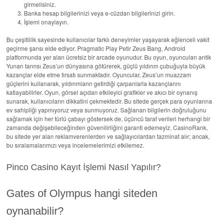
girmelisiniz.
Banka hesap bilgilerinizi veya e-cüzdan bilgilerinizi girin.
İşlemi onaylayın.
Bu çeşitlilik sayesinde kullanıcılar farklı deneyimler yaşayarak eğlenceli vakit
geçirme şansı elde ediyor. Pragmatic Play Petir Zeus Bang, Android
platformunda yer alan ücretsiz bir arcade oyunudur. Bu oyun, oyuncuları antik
Yunan tanrısı Zeus’un dünyasına götürerek, güçlü yıldırım çubuğuyla büyük
kazançlar elde etme fırsatı sunmaktadır. Oyuncular, Zeus’un muazzam
güçlerini kullanarak, yıldırımların getirdiği çarpanlarla kazançlarını
katlayabilirler. Oyun, görsel açıdan etkileyici grafikler ve akıcı bir oynanış
sunarak, kullanıcıların dikkatini çekmektedir. Bu sitede gerçek para oyunlarına
ev sahipliği yapmıyoruz veya sunmuyoruz. Sağlanan bilgilerin doğruluğunu
sağlamak için her türlü çabayı göstersek de, üçüncü taraf verileri herhangi bir
zamanda değişebileceğinden güvenilirliğini garanti edemeyiz. CasinoRank,
bu sitede yer alan reklamverenlerden ve sağlayıcılardan tazminat alır; ancak,
bu sıralamalarımızı veya incelemelerimizi etkilemez.
Pinсo Casino Kayıt İşlemi Nasıl Yapılır?
Gates of Olympus hangi siteden
oynanabilir?