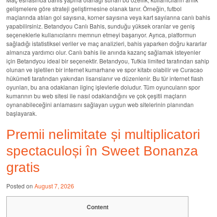
gelişmelere göre strateji geliştirmesine olanak tanır. Örneğin, futbol
maçlarında atılan gol sayısına, korner sayısına veya kart sayılarına canlı bahis
yapabilirsiniz. Betandyou Canlı Bahis, sunduğu yüksek oranlar ve geniş
seçeneklerle kullanıcılarını memnun etmeyi başarıyor. Ayrıca, platformun
sağladığı istatistiksel veriler ve maç analizleri, bahis yaparken doğru kararlar
almanıza yardımcı olur. Canlı bahis ile anında kazanç sağlamak isteyenler
için Betandyou ideal bir seçenektir. Betandyou, Tutkia limited tarafından sahip
olunan ve işletilen bir internet kumarhane ve spor kitabı olabilir ve Curacao
hükümeti tarafından yakından lisanslanır ve düzenlenir. Bu tür internet flash
oyunları, bu ana odaklanan ilginç işlevlerle doludur. Tüm oyuncuların spor
kumarının bu web sitesi ile nasıl odaklandığını ve çok çeşitli maçların
oynanabileceğini anlamasını sağlayan uygun web sitelerinin planından
başlayarak.
Premii nelimitate și multiplicatori
spectaculoși în Sweet Bonanza
gratis
Posted on
August 7, 2026
Content