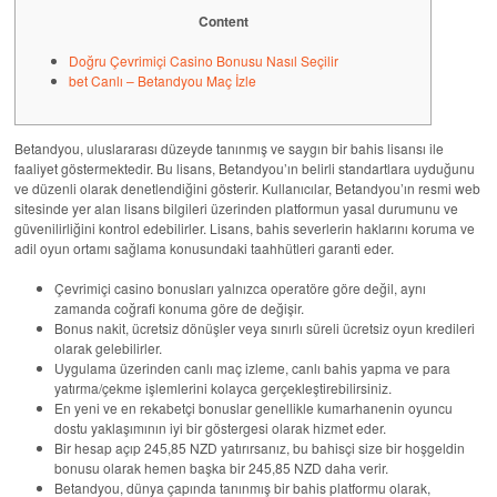
Content
Doğru Çevrimiçi Casino Bonusu Nasıl Seçilir
bet Canlı – Betandyou Maç İzle
Betandyou, uluslararası düzeyde tanınmış ve saygın bir bahis lisansı ile
faaliyet göstermektedir. Bu lisans, Betandyou’ın belirli standartlara uyduğunu
ve düzenli olarak denetlendiğini gösterir. Kullanıcılar, Betandyou’ın resmi web
sitesinde yer alan lisans bilgileri üzerinden platformun yasal durumunu ve
güvenilirliğini kontrol edebilirler. Lisans, bahis severlerin haklarını koruma ve
adil oyun ortamı sağlama konusundaki taahhütleri garanti eder.
Çevrimiçi casino bonusları yalnızca operatöre göre değil, aynı
zamanda coğrafi konuma göre de değişir.
Bonus nakit, ücretsiz dönüşler veya sınırlı süreli ücretsiz oyun kredileri
olarak gelebilirler.
Uygulama üzerinden canlı maç izleme, canlı bahis yapma ve para
yatırma/çekme işlemlerini kolayca gerçekleştirebilirsiniz.
En yeni ve en rekabetçi bonuslar genellikle kumarhanenin oyuncu
dostu yaklaşımının iyi bir göstergesi olarak hizmet eder.
Bir hesap açıp 245,85 NZD yatırırsanız, bu bahisçi size bir hoşgeldin
bonusu olarak hemen başka bir 245,85 NZD daha verir.
Betandyou, dünya çapında tanınmış bir bahis platformu olarak,