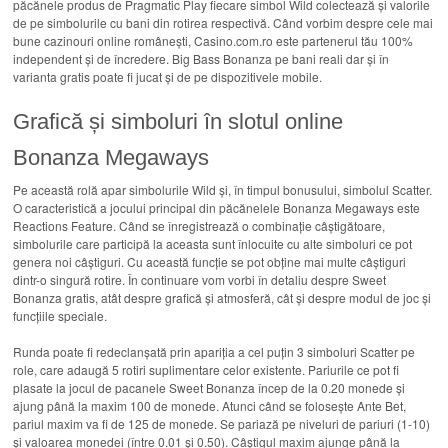
păcănele produs de Pragmatic Play fiecare simbol Wild colectează și valorile
de pe simbolurile cu bani din rotirea respectivă. Când vorbim despre cele mai
bune cazinouri online românești, Casino.com.ro este partenerul tău 100%
independent și de încredere. Big Bass Bonanza pe bani reali dar și în
varianta gratis poate fi jucat și de pe dispozitivele mobile.
Grafică și simboluri în slotul online
Bonanza Megaways
Pe această rolă apar simbolurile Wild și, în timpul bonusului, simbolul Scatter.
O caracteristică a jocului principal din păcănelele Bonanza Megaways este
Reactions Feature. Când se înregistrează o combinație câștigătoare,
simbolurile care participă la aceasta sunt înlocuite cu alte simboluri ce pot
genera noi câștiguri. Cu această funcție se pot obține mai multe câștiguri
dintr-o singură rotire. În continuare vom vorbi în detaliu despre Sweet
Bonanza gratis, atât despre grafică și atmosferă, cât și despre modul de joc și
funcțiile speciale.
Runda poate fi redeclanșată prin apariția a cel puțin 3 simboluri Scatter pe
role, care adaugă 5 rotiri suplimentare celor existente. Pariurile ce pot fi
plasate la jocul de pacanele Sweet Bonanza încep de la 0.20 monede și
ajung până la maxim 100 de monede. Atunci când se folosește Ante Bet,
pariul maxim va fi de 125 de monede. Se pariază pe niveluri de pariuri (1-10)
și valoarea monedei (între 0.01 și 0.50). Câștigul maxim ajunge până la