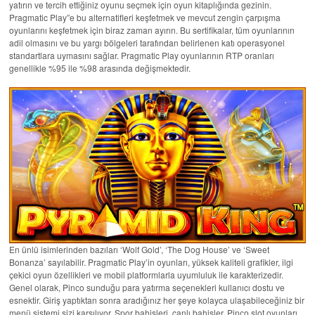
yatırın ve tercih ettiğiniz oyunu seçmek için oyun kitaplığında gezinin.
Pragmatic Play”e bu alternatifleri keşfetmek ve mevcut zengin çarpışma
oyunlarını keşfetmek için biraz zaman ayırın. Bu sertifikalar, tüm oyunlarının
adil olmasını ve bu yargı bölgeleri tarafından belirlenen katı operasyonel
standartlara uymasını sağlar. Pragmatic Play oyunlarının RTP oranları
genellikle %95 ile %98 arasında değişmektedir.
En ünlü isimlerinden bazıları ‘Wolf Gold’, ‘The Dog House’ ve ‘Sweet
Bonanza’ sayılabilir. Pragmatic Play’in oyunları, yüksek kaliteli grafikler, ilgi
çekici oyun özellikleri ve mobil platformlarla uyumluluk ile karakterizedir.
Genel olarak, Pinсo sunduğu para yatırma seçenekleri kullanıcı dostu ve
esnektir. Giriş yaptıktan sonra aradığınız her şeye kolayca ulaşabileceğiniz bir
menü sistemi sizi karşılıyor. Spor bahisleri, canlı bahisler, Pinсo slot oyunları