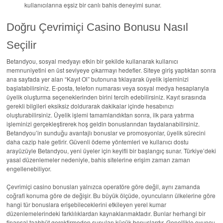
kullanıcılarına eşsiz bir canlı bahis deneyimi sunar.
Doğru Çevrimiçi Casino Bonusu Nasıl
Seçilir
Betandyou, sosyal medyayı etkin bir şekilde kullanarak kullanıcı
memnuniyetini en üst seviyeye çıkarmayı hedefler. Siteye giriş yaptıktan sonra
ana sayfada yer alan “Kayıt Ol” butonuna tıklayarak üyelik işleminizi
başlatabilirsiniz. E-posta, telefon numarası veya sosyal medya hesaplarıyla
üyelik oluşturma seçeneklerinden birini tercih edebilirsiniz. Kayıt sırasında
gerekli bilgileri eksiksiz doldurarak dakikalar içinde hesabınızı
oluşturabilirsiniz. Üyelik işlemi tamamlandıktan sonra, ilk para yatırma
işleminizi gerçekleştirerek hoş geldin bonuslarından faydalanabilirsiniz.
Betandyou’in sunduğu avantajlı bonuslar ve promosyonlar, üyelik sürecini
daha cazip hale getirir. Güvenli ödeme yöntemleri ve kullanıcı dostu
arayüzüyle Betandyou, yeni üyeler için keyifli bir başlangıç sunar. Türkiye’deki
yasal düzenlemeler nedeniyle, bahis sitelerine erişim zaman zaman
engellenebiliyor.
Çevrimiçi casino bonusları yalnızca operatöre göre değil, aynı zamanda
coğrafi konuma göre de değişir. Bu büyük ölçüde, oyuncuların ülkelerine göre
hangi tür bonuslara erişebileceklerini etkileyen yerel kumar
düzenlemelerindeki farklılıklardan kaynaklanmaktadır. Bunlar herhangi bir
finansal taahhüt gerektirmeden sunulan küçük bonuslardır. Genellikle oyuncu