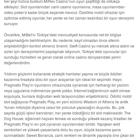
her şeyi hızlıca buldum.MrRex Casino’nun oyun çeşitliliği de oldukça
etkileyici. Slot oyunlarından canlı casino oyunlarına, masa oyunlarından
video poker’e kadar birçok seçenek mevcut. Özellikle mobil cihazlar için
optimize edilmiş oyunlar, her yerde ve her zaman kesintisiz bir oyun deneyimi
sunuyor.
Öncelikle, MrBet’in Türkiye’deki mevcudiyeti konusunda net bir bilgiye
ulaşamadığımı belirtmeliyim. Bu nedenle, kayıt olmadan önce sitenin
erişilebilirliğini kontrol etmeniz önemli. Swift Casino’yu mercek altına aldım ve
sizler için deneyimlerimi paylaşmak istiyorum. Türkiye’deki oyuncular için
sunduğu hizmetleri ve genel olarak online casino dünyasındaki yerini
değerlendirdim.
Yıldırım güçlerini kullanarak stratejik hamleler yapma ve büyük ödüller
kazanma fırsatıyla dolu bir oyun arayanlar için ideal bir seçimdir. Hayır,
Pragmatic Play’in oyunlarını cihazınızda oynamak için herhangi bir yazılım
veya uygulama indirmenize gerek yoktur. İnternet bağlantınızın sabit olması
koşuluyla, bunlara doğrudan web tarayıcınızdan erişebilirsiniz. Ödüllü mobil
slot sağlayıcısı Pragmatic Play, en yeni sürümü Wisdom of Athena ile antik
Yunan mitolojisi diyarına cesur bir yolculuk yapacağını duyurdu. Bu, çok
sayıda güçlü işlevi barındıran, her yerde ödediğiniz bir slot makinesidir. The
Dog House, eğlenceli hayvan teması ve sunduğu yüksek kazanç fırsatları ile
Pragmatic Play’in en çok oynanan oyunlarından biridir. Yapışkan wild
sembolleri ve yüksek çarpanlarla dolu bu oyun, büyük kazanma şansı
sunmaktadır. Sweet Bonanza, canlı renkleri ve dinamik yapısıyla öne çıkan bir