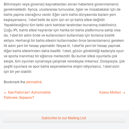
Bilinmeyen veya güvensiz kaynaklardan alınan haberlere güvenmemeniz
gerekmektedir. Ayrıca, uluslararası turnuvalar, ligler ve müsabakalar için de
bahis yapma olanağınız vardır. Eğer canlı bahis dünyasında toplam yeni
başlayansanız, 1xbet belki de sizin için en iyi bahis sitesi değildir.
Yapabileceğiniz tüm farklı canlı bahisler tarafından bunalmış olabilirsiniz.
Çoğu IPL bahis sitesi hayranlar için harika bir bahis platformuna sahip olsa
da, 1xbet bir adım önde ve kullanıcıların kullanması için tonlarca özellik
ekliyor. Herhangi bir bahis sitesini kullanmadan önce tamamlamanız gereken
ilk adım yeni bir hesap yapmaktır. Neyse ki, 1xbet’te yeni bir hesap yapmak
diğer bahis sitelerinden daha basittir. 1xbet, gözün görebildiği kadarıyla oyun
ve sporla inanılmaz bir eğlence merkezidir. Bu kumar sitesi oyunlarla çok
sıkışık, tüm oyunları oynamaya çalışmak neredeyse imkansız. Dolayısıyla, çok
çeşitli oyunlara ve spor bahis seçeneklerine erişim istiyorsanız, 1xbet sizin
için bir yer olabilir.
Bookmark the
permalink
.
←
Как Работает Azinomobile
Азино Мобил
→
Post navigation
Рабочее Зеркало?
Subscribe to our Mailing List