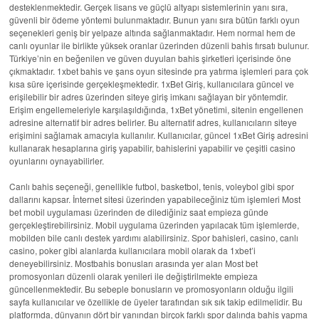
desteklenmektedir. Gerçek lisans ve güçlü altyapı sistemlerinin yanı sıra,
güvenli bir ödeme yöntemi bulunmaktadır. Bunun yanı sıra bütün farklı oyun
seçenekleri geniş bir yelpaze altında sağlanmaktadır. Hem normal hem de
canlı oyunlar ile birlikte yüksek oranlar üzerinden düzenli bahis fırsatı bulunur.
Türkiye’nin en beğenilen ve güven duyulan bahis şirketleri içerisinde öne
çıkmaktadır. 1xbet bahis ve şans oyun sitesinde pra yatırma işlemleri para çok
kısa süre içerisinde gerçekleşmektedir. 1xBet Giriş, kullanıcılara güncel ve
erişilebilir bir adres üzerinden siteye giriş imkanı sağlayan bir yöntemdir.
Erişim engellemeleriyle karşılaşıldığında, 1xBet yönetimi, sitenin engellenen
adresine alternatif bir adres belirler. Bu alternatif adres, kullanıcıların siteye
erişimini sağlamak amacıyla kullanılır. Kullanıcılar, güncel 1xBet Giriş adresini
kullanarak hesaplarına giriş yapabilir, bahislerini yapabilir ve çeşitli casino
oyunlarını oynayabilirler.
Canlı bahis seçeneği, genellikle futbol, basketbol, tenis, voleybol gibi spor
dallarını kapsar. İnternet sitesi üzerinden yapabileceğiniz tüm işlemleri Most
bet mobil uygulaması üzerinden de dilediğiniz saat empieza günde
gerçekleştirebilirsiniz. Mobil uygulama üzerinden yapılacak tüm işlemlerde,
mobilden bile canlı destek yardımı alabilirsiniz. Spor bahisleri, casino, canlı
casino, poker gibi alanlarda kullanıcılara mobil olarak da 1xbet’i
deneyebilirsiniz. Mostbahis bonusları arasında yer alan Most bet
promosyonları düzenli olarak yenileri ile değiştirilmekte empieza
güncellenmektedir. Bu sebeple bonusların ve promosyonların olduğu ilgili
sayfa kullanıcılar ve özellikle de üyeler tarafından sık sık takip edilmelidir. Bu
platformda, dünyanın dört bir yanından birçok farklı spor dalında bahis yapma