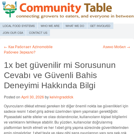
MENU
SKIP TO CONTENT
LOCAL FOOD SYSTEMS
WHO WE ARE
WHAT WE DO
GET INVOLVED
JOIN OUR CSA
CONTACT US
←
Как Работает Azinomobile
Азино Мобил
→
Post navigation
Рабочее Зеркало?
1x bet güvenilir mi Sorusunun
Cevabı ve Güvenli Bahis
Deneyimi Hakkında Bilgi
Posted on
April 30, 2026
by
kelvingraddick
Oyuncuların dikkat etmesi gereken bir diğer önemli nokta ise güvenlikleri için
sadece resmi 1xbet giriş adresi üzerinden işlem yapmaları gerektiğidir.
Piyasadaki sahte siteler ve olası dolandırıcılar, kullanıcıların kişisel bilgilerini
ve varlıklarını tehlikeye atabilir. Bu yüzden, kullanıcılar doğrulanmış
platformları tercih etmeli ve her 1xbet giriş yapma sürecinde güvenliklerinden
emin olmalıdırlar. 1xbet tavla ve okey gibi şans oyunlarının yanı sıra pek çok