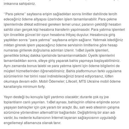
imkanına sahipsiniz.
‘’Para çekme’’ sayfasına erişim sağladıktan sonra limitler dahilinde tercih
edeceğiniz ödeme altyapısı üzerinden işlem tamamlanabilir. Para çekme
işlemlerinde dikkat edilmesi gereken temel unsur, paranın çekildiği hesabın
sahibi olan gerçek kişi hesabına transferin yapılmasıdır. Para yatırma işlemleri
için öncelikle güncel bir oyun hesabına ihtiyaç duyulur. Hesabınıza giriş
yaptıktan sonra ‘’para yatırma’’ sayfasına erişim sağlanır. Yatırmak istediğiniz
miktarı girerek işlem yapacağınız ödeme servisinin limitlerine göre hesap
numarası girilerek doğrulama adımları izlenir. 1xBet üyelik işlemleri,
genellikle birkaç dakika içerisinde tamamlanmaktadır. Üyelik işlemlerini
tamamladıktan sonra, siteye giriş yaparak bahis yapmaya başlayabilirsiniz.
Aynı zamanda bonus talebi ve para yatırma işlemi için ödeme bilgilerini de
müşteri hizmetlerinden öğrenebilirsiniz. Bahis platformunun farklı uygulama
sürümlerinin her birini nasıl indirebileceğinizi brand ediyorsanız, lütfen
okumaya devam edin. Mobil Ödemeler; Lifecell, MTS Ukraine mobil ödeme
kanallarıyla minimum forty.
Yayın desteği bu konuyla ilgili yardımcı olacaktır; durante çok oy joe
toplantıların canlı yayınları. 1xBet aynası, bahisçinin ofisine erişimde sorun
yaşayan bahisçiler için çok yararlı bir araçtır. Bu, sah web sitesinin çalışma
sürümüne yönlendiren alternatif bir bağlantıdır. Değiştirilmiş bir alan adı
vardır, bu nedenle kullanıcının İnternet layanan sağlayıcısının uyguladığı
engellemeyi atlamanıza olanak tanır.