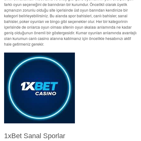
farklı oyun seçeneğini de barındıran bir kurumdur. Öncelikli olarak üyelik
açmanızın zorunlu olduğu site içerisinde üst oyun barından kendinize bir
kategori belirleyebilirsiniz. Bu alanda spor bahisleri, canlı bahisler, sanal
bahisler, poker oyunları ve bingo gibi seçenekler olur. Her bir kategorinin
içerisinde de onlarca oyun olması sitenin oyun skalası anlamında ne kadar
geniş olduğunun önemli bir göstergesidir. Kumar oyunları anlamında avantajlı
olan kurumun canlı casino alanına katılmanız için öncelikle hesabınızı aktif
hale getirmeniz gerekir.
1xBet Sanal Sporlar