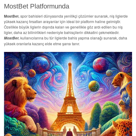
MostBet Platformunda
MostBet
, spor bahisleri dünyasında yenilikçi çözümler sunarak, niş liglerde
yüksek kazanç fırsatları arayanlar için ideal bir platform haline gelmiştir.
Özellikle büyük liglerin dışında kalan ve genellikle göz ardı edilen bu niş
ligler, daha az bilinirlikleri nedeniyle bahisçilerin dikkatini çekmektedir.
, kullanıcılarına bu tür liglerde bahis yapma olanağı sunarak, daha
MostBet
yüksek oranlarla kazanç elde etme şansı tanır.