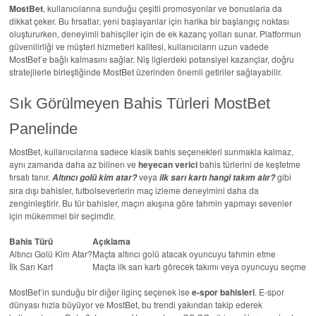
MostBet
, kullanıcılarına sunduğu çeşitli promosyonlar ve bonuslarla da
dikkat çeker. Bu fırsatlar, yeni başlayanlar için harika bir başlangıç noktası
oluştururken, deneyimli bahisçiler için de ek kazanç yolları sunar. Platformun
güvenilirliği ve müşteri hizmetleri kalitesi, kullanıcıların uzun vadede
MostBet’e bağlı kalmasını sağlar. Niş liglerdeki potansiyel kazançlar, doğru
stratejilerle birleştiğinde MostBet üzerinden önemli getiriler sağlayabilir.
Sık Görülmeyen Bahis Türleri MostBet
Panelinde
MostBet, kullanıcılarına sadece klasik bahis seçenekleri sunmakla kalmaz,
aynı zamanda daha az bilinen ve
heyecan verici
bahis türlerini de keşfetme
fırsatı tanır.
veya
gibi
Altıncı golü kim atar?
ilk sarı kartı hangi takım alır?
sıra dışı bahisler, futbolseverlerin maç izleme deneyimini daha da
zenginleştirir. Bu tür bahisler, maçın akışına göre tahmin yapmayı sevenler
için mükemmel bir seçimdir.
Bahis Türü
Açıklama
Altıncı Golü Kim Atar?
Maçta altıncı golü atacak oyuncuyu tahmin etme
İlk Sarı Kart
Maçta ilk sarı kartı görecek takımı veya oyuncuyu seçme
MostBet’in sunduğu bir diğer ilginç seçenek ise
e-spor bahisleri
. E-spor
dünyası hızla büyüyor ve MostBet, bu trendi yakından takip ederek