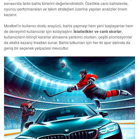
esnasında farklı bahis türlerini değerlendirebilir. Özellikle canlı bahislerde,
oyuncu performansları ve takım stratejileri üzerine yapılan analizler önem
kazanır.
Mostbet’in kullanıcı dostu arayüzü, bahis yapmayı hem yeni başlayanlar hem
de deneyimli kullanıcılar için kolaylaştırır.
İstatistikler ve canlı skorlar
,
kullanıcıların bilinçli kararlar almasına yardımcı olurken, çeşitli promosyonlar
da ekstra kazanç fırsatları sunar. Bahis tutkunları için her iki spor dalında da
geniş bir seçenek yelpazesi mevcuttur.