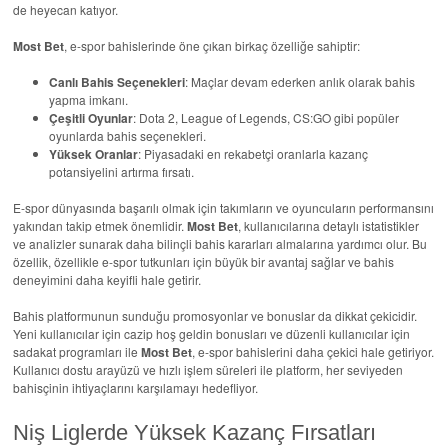
de heyecan katıyor.
Most Bet
, e-spor bahislerinde öne çıkan birkaç özelliğe sahiptir:
Canlı Bahis Seçenekleri
: Maçlar devam ederken anlık olarak bahis
yapma imkanı.
Çeşitli Oyunlar
: Dota 2, League of Legends, CS:GO gibi popüler
oyunlarda bahis seçenekleri.
Yüksek Oranlar
: Piyasadaki en rekabetçi oranlarla kazanç
potansiyelini artırma fırsatı.
E-spor dünyasında başarılı olmak için takımların ve oyuncuların performansını
yakından takip etmek önemlidir.
Most Bet
, kullanıcılarına detaylı istatistikler
ve analizler sunarak daha bilinçli bahis kararları almalarına yardımcı olur. Bu
özellik, özellikle e-spor tutkunları için büyük bir avantaj sağlar ve bahis
deneyimini daha keyifli hale getirir.
Bahis platformunun sunduğu promosyonlar ve bonuslar da dikkat çekicidir.
Yeni kullanıcılar için cazip hoş geldin bonusları ve düzenli kullanıcılar için
sadakat programları ile
Most Bet
, e-spor bahislerini daha çekici hale getiriyor.
Kullanıcı dostu arayüzü ve hızlı işlem süreleri ile platform, her seviyeden
bahisçinin ihtiyaçlarını karşılamayı hedefliyor.
Niş Liglerde Yüksek Kazanç Fırsatları