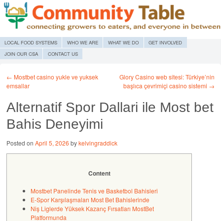
MENU
SKIP TO CONTENT
LOCAL FOOD SYSTEMS
WHO WE ARE
WHAT WE DO
GET INVOLVED
JOIN OUR CSA
CONTACT US
←
Mostbet casino yukle ve yuksek
Glory Casino web sitesi: Türkiye’nin
Post navigation
emsallar
başlıca çevrimiçi casino sistemi
→
Alternatif Spor Dallari ile Most bet
Bahis Deneyimi
Posted on
April 5, 2026
by
kelvingraddick
Content
Mostbet Panelinde Tenis ve Basketbol Bahisleri
E-Spor Karşılaşmaları Most Bet Bahislerinde
Niş Liglerde Yüksek Kazanç Fırsatları MostBet
Platformunda