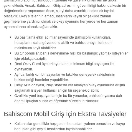
çekmektedir. Ancak, Bahiscom Giriş adresinin güvenilirliği hakkında kesin bir
değerlendirme yapmadan önce, siteyi daha ayrıntılı incelemek faydalı
olacaktır. Okey sitelerinin amacı, insanların keyifli bir şekilde zaman
geçirmelerine yardımcı olmak ve okey oyununu her yerde ve her zaman
oynamalarına olanak sağlamaktır.
Bu basit ama etkili adımlar sayesinde Bahiscom kullanıcıları,
hesaplarını daha güvende tutabilir ve bahis deneyimlerinden
maksimum keyif alabilirler.
Bu tür bonuslar, bahis deneyimine hızlı bir başlangıç yapmak isteyenler
için oldukça caziptir.
Real Okey Sitesi üyeleri oyunlarını minimum bilgi paylaşımı ile
oynayabilir.
Ayrıca, farklı kombinasyonlar ve taktikler deneyerek rakiplerinin
beklemediği hamleler yapabilirler.
Okey APK dosyası, Play Store’da yer almayan okey oyunlarına erişim
sağlamak isteyen kullanıcılar için bir seçenek olabilir.
Özellikle yeni başlayanlar için bu tür yorumlar, bahis dünyasına dair
önemli ipuçları sunar ve öğrenme sürecini hızlandırır.
Bahiscom Mobil Giriş İçin Ekstra Tavsiyeler
Kullanıcılar genellikle hoş geldin bonusları, yatırım bonusları ve kayıp
bonusları gibi çeşitli fırsatlardan faydalanabilirler.