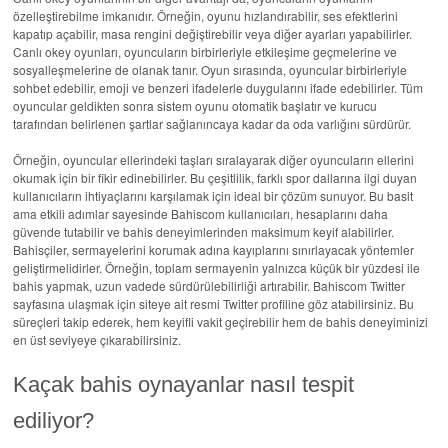
özelleştirebilme imkanıdır. Örneğin, oyunu hızlandırabilir, ses efektlerini
kapatıp açabilir, masa rengini değiştirebilir veya diğer ayarları yapabilirler.
Canlı okey oyunları, oyuncuların birbirleriyle etkileşime geçmelerine ve
sosyalleşmelerine de olanak tanır. Oyun sırasında, oyuncular birbirleriyle
sohbet edebilir, emoji ve benzeri ifadelerle duygularını ifade edebilirler. Tüm
oyuncular geldikten sonra sistem oyunu otomatik başlatır ve kurucu
tarafından belirlenen şartlar sağlanıncaya kadar da oda varlığını sürdürür.
Örneğin, oyuncular ellerindeki taşları sıralayarak diğer oyuncuların ellerini
okumak için bir fikir edinebilirler. Bu çeşitlilik, farklı spor dallarına ilgi duyan
kullanıcıların ihtiyaçlarını karşılamak için ideal bir çözüm sunuyor. Bu basit
ama etkili adımlar sayesinde Bahiscom kullanıcıları, hesaplarını daha
güvende tutabilir ve bahis deneyimlerinden maksimum keyif alabilirler.
Bahisçiler, sermayelerini korumak adına kayıplarını sınırlayacak yöntemler
geliştirmelidirler. Örneğin, toplam sermayenin yalnızca küçük bir yüzdesi ile
bahis yapmak, uzun vadede sürdürülebilirliği artırabilir. Bahiscom Twitter
sayfasına ulaşmak için siteye ait resmi Twitter profiline göz atabilirsiniz. Bu
süreçleri takip ederek, hem keyifli vakit geçirebilir hem de bahis deneyiminizi
en üst seviyeye çıkarabilirsiniz.
Kaçak bahis oynayanlar nasıl tespit
ediliyor?