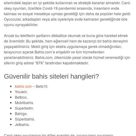
ellerindeki taşları en iyi şekilde kullanmalı ve stratejik kararlar almalıdır. Canlı
okey oyunları, özellikle Covid-19 pandemisi sırasında, insanların evde
kalması ve sosyal mesafeye uyması gerektiği için daha da popüler hale geldi.
Oyuncular, arkadaşları veya aile üyeleriyle evde kalmaları gerektiğinde bile
oyunu oynayabilirler.
Ancak bu tekliflerin şartlarını dikkatlice okumak ve buna göre hareket etmek
de önemlidir. Bu şekilde, hem eğlenceli hem de kazançlı bir bahis deneyimi
yaşayabilirsiniz. Mobil giriş için ekstra uygulamaya gerek olmadığından,
tarayıcınızı açarak Bahis.com’a erişebilir ve tüm hizmetlerden
yararlanabilirsiniz. Bahis.com, ülkemizde yasal olarak hizmet veremediği için
sitenin giriş adresi “BTK” tarafından kapatılmaktadır.
Güvenilir bahis siteleri hangileri?
bahis com
– Bets10.
Youwin.
Betboo.
Mobilbahis.
Superbetin.
Bahigo.
Süperbahis.
Jetbahis.
Canlı okey oyunlarının bir diğer avantajı da, oyuncuların oyunlarını