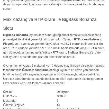
dayalı bir oyun değil; aynı zamanda stratejik düşünme gerektiren bir deneyim
sunar.
Max Kazanç ve RTP Oranı ile BigBass Bonanza
Slotu
BigBass Bonanza
, oyunculara sunduğu eğlenceli tema ve yüksek kazanç
potansiyeli ile dikkat çeken bir slot oyunudur. Oyunun
RTP oranı (Return to
Player)
, yani oyuncuya geri dönüş yüzdesi, %96.71 olarak belirlenmiştir. Bu
oran, uzun vadede yatırılan her 100 birimlik bahis için ortalama 96.71 birimin
geri döneceği anlamına gelir. Yüksek RTP oranı, BigBass Bonanza’yı diğer
slot oyunları arasında öne çıkaran önemli bir faktördür.
Oyunun temel yapısı, 5 makaralı ve 10 ödeme çizgili klasik bir slot formatında
tasarlanmıştır.
Ücretsiz döndürme
özelliği, oyunun en cazip yönlerinden
biridir ve bu özellik sayesinde oyuncular büyük kazançlar elde edebilirler.
Ücretsiz döndürmeler sırasında balık sembolleri toplanarak ekstra çarpanlar
kazanılabilir ve bu da toplam kazancı artırabilir.
Özellik
Detaylar
RTP Oranı
%96.71
Makaralar
5
Ödeme Çizgileri
10