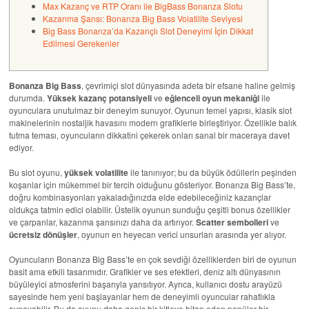
Max Kazanç ve RTP Oranı ile BigBass Bonanza Slotu
Kazanma Şansı: Bonanza Big Bass Volatilite Seviyesi
Big Bass Bonanza’da Kazançlı Slot Deneyimi İçin Dikkat
Edilmesi Gerekenler
Bonanza Big Bass
, çevrimiçi slot dünyasında adeta bir efsane haline gelmiş
durumda.
Yüksek kazanç potansiyeli
ve
eğlenceli oyun mekaniği
ile
oyunculara unutulmaz bir deneyim sunuyor. Oyunun temel yapısı, klasik slot
makinelerinin nostaljik havasını modern grafiklerle birleştiriyor. Özellikle balık
tutma teması, oyuncuların dikkatini çekerek onları sanal bir maceraya davet
ediyor.
Bu slot oyunu,
yüksek volatilite
ile tanınıyor; bu da büyük ödüllerin peşinden
koşanlar için mükemmel bir tercih olduğunu gösteriyor. Bonanza Big Bass’te,
doğru kombinasyonları yakaladığınızda elde edebileceğiniz kazançlar
oldukça tatmin edici olabilir. Üstelik oyunun sunduğu çeşitli bonus özellikler
ve çarpanlar, kazanma şansınızı daha da artırıyor.
Scatter sembolleri
ve
ücretsiz dönüşler
, oyunun en heyecan verici unsurları arasında yer alıyor.
Oyuncuların Bonanza Big Bass’te en çok sevdiği özelliklerden biri de oyunun
basit ama etkili tasarımıdır. Grafikler ve ses efektleri, deniz altı dünyasının
büyüleyici atmosferini başarıyla yansıtıyor. Ayrıca, kullanıcı dostu arayüzü
sayesinde hem yeni başlayanlar hem de deneyimli oyuncular rahatlıkla
oynayabilir. Bu da oyunu daha geniş bir kitleye hitap eden popüler bir