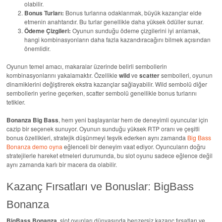
olabilir.
Bonus Turları:
Bonus turlarına odaklanmak, büyük kazançlar elde
etmenin anahtarıdır. Bu turlar genellikle daha yüksek ödüller sunar.
Ödeme Çizgileri:
Oyunun sunduğu ödeme çizgilerini iyi anlamak,
hangi kombinasyonların daha fazla kazandıracağını bilmek açısından
önemlidir.
Oyunun temel amacı, makaralar üzerinde belirli sembollerin
kombinasyonlarını yakalamaktır. Özellikle
wild
ve
scatter
sembolleri, oyunun
dinamiklerini değiştirerek ekstra kazançlar sağlayabilir. Wild sembolü diğer
sembollerin yerine geçerken, scatter sembolü genellikle bonus turlarını
tetikler.
Bonanza Big Bass
, hem yeni başlayanlar hem de deneyimli oyuncular için
cazip bir seçenek sunuyor. Oyunun sunduğu yüksek RTP oranı ve çeşitli
bonus özellikleri, stratejik düşünmeyi teşvik ederken aynı zamanda
Big Bass
Bonanza demo oyna
eğlenceli bir deneyim vaat ediyor. Oyuncuların doğru
stratejilerle hareket etmeleri durumunda, bu slot oyunu sadece eğlence değil
aynı zamanda karlı bir macera da olabilir.
Kazanç Fırsatları ve Bonuslar: BigBass
Bonanza
BigBass Bonanza
, slot oyunları dünyasında benzersiz kazanç fırsatları ve