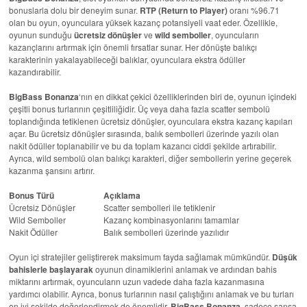
bonuslarla dolu bir deneyim sunar.
RTP (Return to Player)
oranı %96.71
olan bu oyun, oyunculara yüksek kazanç potansiyeli vaat eder. Özellikle,
oyunun sunduğu
ücretsiz dönüşler
ve
wild semboller
, oyuncuların
kazançlarını artırmak için önemli fırsatlar sunar. Her dönüşte balıkçı
karakterinin yakalayabileceği balıklar, oyunculara ekstra ödüller
kazandırabilir.
BigBass Bonanza
‘nın en dikkat çekici özelliklerinden biri de, oyunun içindeki
çeşitli bonus turlarının çeşitliliğidir. Üç veya daha fazla scatter sembolü
toplandığında tetiklenen ücretsiz dönüşler, oyunculara ekstra kazanç kapıları
açar. Bu ücretsiz dönüşler sırasında, balık sembolleri üzerinde yazılı olan
nakit ödüller toplanabilir ve bu da toplam kazancı ciddi şekilde artırabilir.
Ayrıca, wild sembolü olan balıkçı karakteri, diğer sembollerin yerine geçerek
kazanma şansını artırır.
Bonus Türü
Açıklama
Ücretsiz Dönüşler
Scatter sembolleri ile tetiklenir
Wild Semboller
Kazanç kombinasyonlarını tamamlar
Nakit Ödüller
Balık sembolleri üzerinde yazılıdır
Oyun içi stratejiler geliştirerek maksimum fayda sağlamak mümkündür.
Düşük
bahislerle başlayarak
oyunun dinamiklerini anlamak ve ardından bahis
miktarını artırmak, oyuncuların uzun vadede daha fazla kazanmasına
yardımcı olabilir. Ayrıca, bonus turlarının nasıl çalıştığını anlamak ve bu turları
en iyi şekilde değerlendirmek de önemlidir.
BigBass Bonanza
, sadece şansa