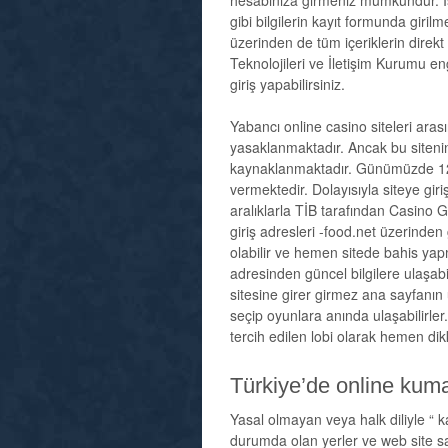
hesabınıza girmeniz mümkündür. İsi
gibi bilgilerin kayıt formunda girilme
üzerinden de tüm içeriklerin direk
Teknolojileri ve İletişim Kurumu 
giriş yapabilirsiniz.
Yabancı online casino siteleri arası
yasaklanmaktadır. Ancak bu siteni
kaynaklanmaktadır. Günümüzde 12 f
vermektedir. Dolayısıyla siteye giri
aralıklarla TİB tarafından Casino 
giriş adresleri -food.net üzerinden
olabilir ve hemen sitede bahis yapm
adresinden güncel bilgilere ulaşab
sitesine girer girmez ana sayfanın 
seçip oyunlara anında ulaşabilirler
tercih edilen lobi olarak hemen dik
Türkiye’de online kum
Yasal olmayan veya halk diliyle “ ka
durumda olan yerler ve web site sa