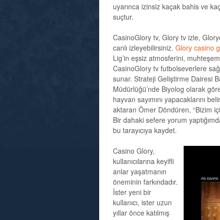
uyarınca izinsiz kaçak bahis ve k
suçtur.
CasinoGlory tv, Glory tv izle, Glo
canlı izleyebilirsiniz.
Glory casino g
Lig’in eşsiz atmosferini, muhteşem
CasinoGlory tv futbolseverlere sağl
sunar. Strateji Geliştirme Dairesi B
Müdürlüğü’nde Biyolog olarak göre
hayvan sayımını yapacaklarını belirt
aktaran Ömer Döndüren, “Bizim için
Bir dahaki sefere yorum yaptığımd
bu tarayıcıya kaydet.
Casino Glory,
kullanıcılarına keyifli
anlar yaşatmanın
öneminin farkındadır.
İster yeni bir
kullanıcı, ister uzun
yıllar önce katılmış