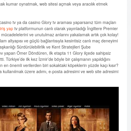
açak kumar oynatmak, web sitesi açmak veya aracılık etmek
rycasino tv ya da casino Glory tv araması yaparsanız tüm maçları
iriş yap
tv platformunun canlı olarak yayınladığı İngiltere Premier
 mücadelelerini ve unutulmaz anlarını yakalamak artık çok kolay!
am altyapısı ve güçlü bağlantısıyla kesintisiz canlı maç deneyimi
aşkanlığı Sürdürülebilirlik ve Kent Stratejileri Şube
v yapan Ömer Döndüren, ilk etapta 11 Glory ilçede sahipsiz
ti. Türkiye’de ilk kez İzmir’de böyle bir çalışmanın yapıldığını
 en önemli verilerden biri sokaktaki köpeklerin yüzde kaçı kısır?
a kullanılmak üzere adımı, e-posta adresimi ve web site adresimi