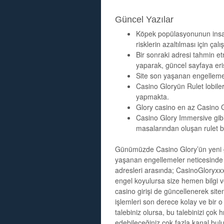
Güncel Yazılar
Köpek popülasyonunun insan 
risklerin azaltılması için çal
Bir sonraki adresi tahmin e
yaparak, güncel sayfaya eri
Site son yaşanan engellemel
Casino Gloryün Rulet lobile
yapmakta.
Glory casino en az Casino Gl
Casino Glory Immersive gibi 
masalarından oluşan rulet b
Günümüzde Casino Glory’ün yeni gi
yaşanan engellemeler neticesinde y
adresleri arasında; CasinoGloryxxx
engel koyulursa size hemen bilgi v
casino girişi de güncellenerek si
işlemleri son derece kolay ve bir o
talebiniz olursa, bu talebinizi çok 
edebileceğiniz çok fazla kanal bul