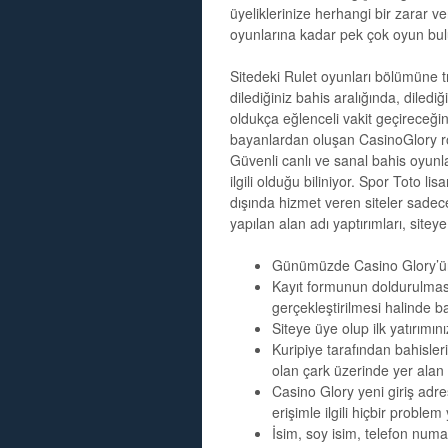
üyeliklerinize herhangi bir zarar 
oyunlarına kadar pek çok oyun bu
Sitedeki Rulet oyunları bölümüne tı
dilediğiniz bahis aralığında, diled
oldukça eğlenceli vakit geçireceğini
bayanlardan oluşan CasinoGlory ro
Güvenli canlı ve sanal bahis oyun
ilgili olduğu biliniyor. Spor Toto li
dışında hizmet veren siteler sadece
yapılan alan adı yaptırımları, sitey
Günümüzde Casino Glory’ün 
Kayıt formunun doldurulması
gerçekleştirilmesi halinde ba
Siteye üye olup ilk yatırımı
Kuripiye tarafından bahisl
olan çark üzerinde yer alan k
Casino Glory yeni giriş adres
erişimle ilgili hiçbir problem
İsim, soy isim, telefon numar