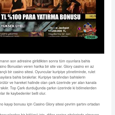
rmanın son adresine girildikten sonra tüm oyunlara bahis
sino Bonusları veren harika bir site var. Glory casino en az
çlı bir casino sitesi. Oyuncular kuripiye yönetiminde, rulet
ılara bahis bırakırlar. Kuripiye tarafından bahislerin
lür ve hareket halinde olan çark üzerinde yer alan kanala
bırakılır. Top Çark durduğunda çarkın üzerinde ki bölmelerden
ar ile kaybedenler belli olur.
o kayıp bonusu için Casino Glory sitesi çevrim şartını ortadan
i bonuslardan bir bölümü için, diğer casino sitelerinde olmayan