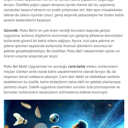
tanıyor. Özellikle yoğun yaşam temposu içinde olanlar için bu uygulama,
zamandan tasarruf etmenin en pratik yollarından biri. İster spor müsabakaları
isterse de casino oyunları olsun, geniş seçenek yelpazesiyle her türden bahis
severin beklentilerini karşılıyor.
Güvenlik
, Roku Bet’in en çok önem verdiği konuların başında geliyor.
Uygulama, kullanıcı bilgilerinin korunması için gelişmiş şifreleme teknolojileri
kullanarak güvenli bir bahis ortamı sağlıyor. Ayrıca, hızlı para yatırma ve
çekme işlemleri sayesinde kullanıcılar finansal işlemlerini sorunsuz bir
şekilde gerçekleştirebiliyor. Bu özellikler, Roku Bet’i rakiplerinden ayıran en
önemli unsurlar arasında yer alıyor.
Roku Bet Mobil Uygulaması’nın sunduğu
canlı bahis
imkanı, kullanıcıların
maçları izlerken anlık olarak bahis yapabilmelerine olanak tanıyor. Bu da
heyecanı doruk noktasına çıkarıyor. Canlı skor takibi ve istatistiksel verilerle
desteklenen bu özellik, bahis stratejilerini daha etkili bir şekilde planlamaya
yardımcı oluyor. Üstelik uygulama üzerinden sunulan özel promosyonlar ve
bonuslar, kullanıcıların kazançlarını artırmalarına katkıda bulunuyor.