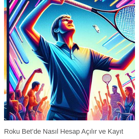
Roku Bet’de Nasıl Hesap Açılır ve Kayıt