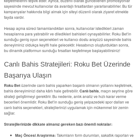
keşfetmelerini teşvik eder. Ayrıca, düzenli olarak güncellenen promosyonlar
sayesinde mevcut kullanıcılar da avantajlı fırsatlardan yararlanabilirler. Bu tür
kampanyalar hakkında bilgi almak için siteyi düzenli olarak ziyaret etmekte
fayda vardır.
Hesap açma süreci tamamlandıktan sonra, kullanıcılar istedikleri zaman
hesaplarına para yatırabilir ve diledikleri bahisleri oynayabilirler. Roku Bet’in
sunduğu geniş oyun seçenekleri ve kullanıcı dostu arayüzü sayesinde bahis
deneyiminiz oldukça keyifli hale gelecektir. Hesabınızı oluşturduktan sonra,
bu dinamik platformun sunduğu fırsatları keşfetmeye başlayabilirsiniz!
Canlı Bahis Stratejileri: Roku Bet Üzerinde
Başarıya Ulaşın
Roku Bet
üzerinde canlı bahis yaparken başarılı olmanın yollarını keşfetmek,
bahis deneyiminizi daha kârlı hale getirebilir.
Canlı bahis
, maçın seyrine göre
strateji geliştirmeyi gerektirir. Bu nedenle, anlık analiz ve hızlı karar verme
becerileri önemlidir. Roku Bet’in sunduğu geniş yelpazedeki spor dalları ve
canlı bahis seçenekleri, stratejilerinizi uygulamak için mükemmel bir zemin
sağlar.
Stratejilerinizde dikkate almanız gereken bazı önemli noktalar:
Maç Öncesi Araştırma:
Takımların form durumları, sakatlık raporları ve