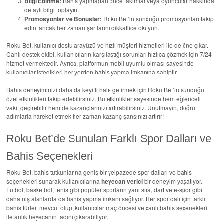
Bilgi Edinme:
Bahis yapmadan önce takımlar veya oyuncular hakkında
detaylı bilgi toplayın.
Promosyonlar ve Bonuslar:
Roku Bet’in sunduğu promosyonları takip
edin, ancak her zaman şartlarını dikkatlice okuyun.
Roku Bet, kullanıcı dostu arayüzü ve hızlı müşteri hizmetleri ile de öne çıkar.
Canlı destek ekibi, kullanıcıların karşılaştığı sorunları hızlıca çözmek için 7/24
hizmet vermektedir. Ayrıca, platformun mobil uyumlu olması sayesinde
kullanıcılar istedikleri her yerden bahis yapma imkanına sahiptir.
Bahis deneyiminizi daha da keyifli hale getirmek için Roku Bet’in sunduğu
özel etkinlikleri takip edebilirsiniz. Bu etkinlikler sayesinde hem eğlenceli
vakit geçirebilir hem de kazançlarınızı artırabilirsiniz. Unutmayın, doğru
adımlarla hareket etmek her zaman kazanç şansınızı artırır!
Roku Bet’de Sunulan Farklı Spor Dalları ve
Bahis Seçenekleri
Roku Bet, bahis tutkunlarına geniş bir yelpazede spor dalları ve bahis
seçenekleri sunarak kullanıcılarına
heyecan verici
bir deneyim yaşatıyor.
Futbol, basketbol, tenis gibi popüler sporların yanı sıra, dart ve e-spor gibi
daha niş alanlarda da bahis yapma imkanı sağlıyor. Her spor dalı için farklı
bahis türleri mevcut olup, kullanıcılar maç öncesi ve canlı bahis seçenekleri
ile anlık heyecanın tadını çıkarabiliyor.