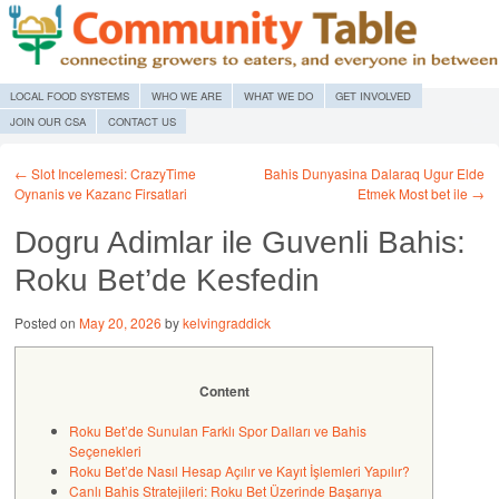
MENU
SKIP TO CONTENT
LOCAL FOOD SYSTEMS
WHO WE ARE
WHAT WE DO
GET INVOLVED
JOIN OUR CSA
CONTACT US
←
Slot Incelemesi: CrazyTime
Bahis Dunyasina Dalaraq Ugur Elde
Post navigation
Oynanis ve Kazanc Firsatlari
Etmek Most bet ile
→
Dogru Adimlar ile Guvenli Bahis:
Roku Bet’de Kesfedin
Posted on
May 20, 2026
by
kelvingraddick
Content
Roku Bet’de Sunulan Farklı Spor Dalları ve Bahis
Seçenekleri
Roku Bet’de Nasıl Hesap Açılır ve Kayıt İşlemleri Yapılır?
Canlı Bahis Stratejileri: Roku Bet Üzerinde Başarıya