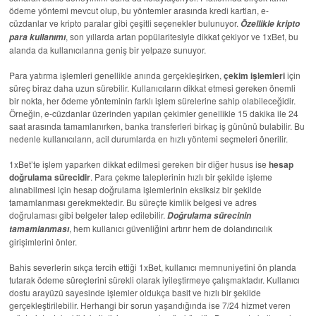
ödeme yöntemi mevcut olup, bu yöntemler arasında kredi kartları, e-
cüzdanlar ve kripto paralar gibi çeşitli seçenekler bulunuyor.
Özellikle kripto
, son yıllarda artan popülaritesiyle dikkat çekiyor ve 1xBet, bu
para kullanımı
alanda da kullanıcılarına geniş bir yelpaze sunuyor.
Para yatırma işlemleri genellikle anında gerçekleşirken,
çekim işlemleri
için
süreç biraz daha uzun sürebilir. Kullanıcıların dikkat etmesi gereken önemli
bir nokta, her ödeme yönteminin farklı işlem sürelerine sahip olabileceğidir.
Örneğin, e-cüzdanlar üzerinden yapılan çekimler genellikle 15 dakika ile 24
saat arasında tamamlanırken, banka transferleri birkaç iş gününü bulabilir. Bu
nedenle kullanıcıların, acil durumlarda en hızlı yöntemi seçmeleri önerilir.
1xBet’te işlem yaparken dikkat edilmesi gereken bir diğer husus ise
hesap
doğrulama sürecidir
. Para çekme taleplerinin hızlı bir şekilde işleme
alınabilmesi için hesap doğrulama işlemlerinin eksiksiz bir şekilde
tamamlanması gerekmektedir. Bu süreçte kimlik belgesi ve adres
doğrulaması gibi belgeler talep edilebilir.
Doğrulama sürecinin
, hem kullanıcı güvenliğini artırır hem de dolandırıcılık
tamamlanması
girişimlerini önler.
Bahis severlerin sıkça tercih ettiği 1xBet, kullanıcı memnuniyetini ön planda
tutarak ödeme süreçlerini sürekli olarak iyileştirmeye çalışmaktadır. Kullanıcı
dostu arayüzü sayesinde işlemler oldukça basit ve hızlı bir şekilde
gerçekleştirilebilir. Herhangi bir sorun yaşandığında ise 7/24 hizmet veren