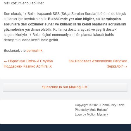
hızlı çözümler bulabilirler.
Son olarak, 1x Bet’in kapsamlı SSS (Sıkça Sorulan Sorular) bölümü de birçok
kullanıcı için faydalı olabilir.
Bu bölümde yer alan bilgiler, sık karşılaşılan
sorunlara dair çözümler sunar ve kullanıcıların kendi başlarına sorunlarını
çözmelerine yardımcı olabilir.
Kullanıcı dostu arayüzü ve çeşitli destek
seçenekleriyle 1x Bet, müşteri memnuniyetini ön planda tutarak bahis
deneyimini daha keyifli hale getirir.
Bookmark the
permalink
.
←
Обратная Связь И Служба
Как Работает Azinomobile Рабочее
Post navigation
Поддержки Казино Admiral X
Зеркало?
→
Subscribe to our Mailing List
Copyright © 2026 Community Table
Photos by Maia Baldauf
Logo by Motion Mystery