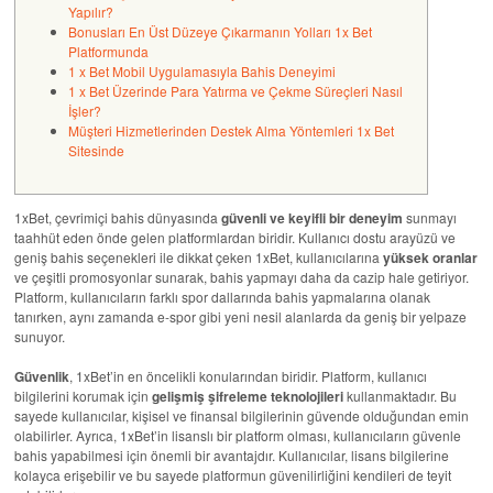
Yapılır?
Bonusları En Üst Düzeye Çıkarmanın Yolları 1x Bet
Platformunda
1 x Bet Mobil Uygulamasıyla Bahis Deneyimi
1 x Bet Üzerinde Para Yatırma ve Çekme Süreçleri Nasıl
İşler?
Müşteri Hizmetlerinden Destek Alma Yöntemleri 1x Bet
Sitesinde
1xBet, çevrimiçi bahis dünyasında
güvenli ve keyifli bir deneyim
sunmayı
taahhüt eden önde gelen platformlardan biridir. Kullanıcı dostu arayüzü ve
geniş bahis seçenekleri ile dikkat çeken 1xBet, kullanıcılarına
yüksek oranlar
ve çeşitli promosyonlar sunarak, bahis yapmayı daha da cazip hale getiriyor.
Platform, kullanıcıların farklı spor dallarında bahis yapmalarına olanak
tanırken, aynı zamanda e-spor gibi yeni nesil alanlarda da geniş bir yelpaze
sunuyor.
Güvenlik
, 1xBet’in en öncelikli konularından biridir. Platform, kullanıcı
bilgilerini korumak için
gelişmiş şifreleme teknolojileri
kullanmaktadır. Bu
sayede kullanıcılar, kişisel ve finansal bilgilerinin güvende olduğundan emin
olabilirler. Ayrıca, 1xBet’in lisanslı bir platform olması, kullanıcıların güvenle
bahis yapabilmesi için önemli bir avantajdır. Kullanıcılar, lisans bilgilerine
kolayca erişebilir ve bu sayede platformun güvenilirliğini kendileri de teyit