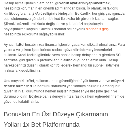
Hesap açma işleminin ardından,
güvenlik ayarlarını yapılandırmak
,
hesabınızı korumanın en önemli adımlarından biridir. İlk olarak, iki faktörlü
kimlik doğrulama (2FA) özelliğini etkinleştirin. Bu özellik, her giriş yaptığınızda
cep telefonunuza gönderilen bir kod ile ekstra bir güvenlik katmanı sağlar.
Şifrenizi düzenli aralıklarla değiştirin ve şifrelerinizi başkalarıyla
paylaşmaktan kaçının. Güvenlik soruları belirleyerek
slot bahis giriş
hesabınıza ek koruma sağlayabilirsiniz.
Ayrıca, 1xBet hesabınızda finansal işlemler yaparken dikkatli olmalısınız. Para
yatırma ve çekme işlemlerinde sadece
güvenilir ödeme yöntemlerini
kullanın. Kredi kartı bilgilerinizi veya banka hesap detaylarınızı girerken SSL
sertifikası gibi güvenlik protokollerinin aktif olduğundan emin olun. Hesap
hareketlerinizi düzenli olarak kontrol ederek herhangi bir şüpheli aktiviteyi
hızlıca fark edebilirsiniz.
Unutmayın ki 1xBet, kullanıcılarının güvenliğine büyük önem verir ve
müşteri
destek hizmetleri
ile her türlü sorunuzu yanıtlamaya hazırdır. Herhangi bir
güvenlik ihlali durumunda hemen müşteri hizmetleriyle iletişime geçin ve
durumu bildirin. Böylece bahis deneyiminiz sırasında hem eğlenebilir hem de
güvende kalabilirsiniz.
Bonusları En Üst Düzeye Çıkarmanın
Yolları 1x Bet Platformunda