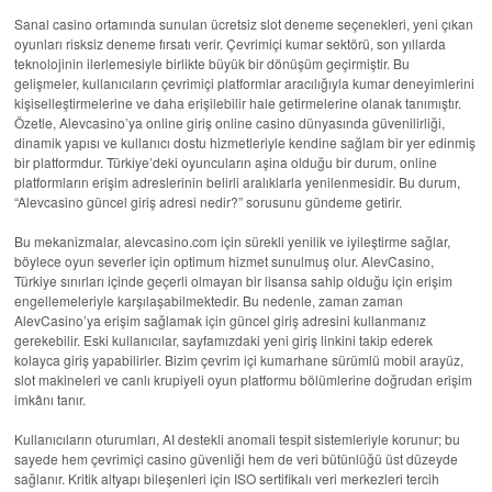
Sanal casino ortamında sunulan ücretsiz slot deneme seçenekleri, yeni çıkan
oyunları risksiz deneme fırsatı verir. Çevrimiçi kumar sektörü, son yıllarda
teknolojinin ilerlemesiyle birlikte büyük bir dönüşüm geçirmiştir. Bu
gelişmeler, kullanıcıların çevrimiçi platformlar aracılığıyla kumar deneyimlerini
kişiselleştirmelerine ve daha erişilebilir hale getirmelerine olanak tanımıştır.
Özetle, Alevcasino’ya online giriş online casino dünyasında güvenilirliği,
dinamik yapısı ve kullanıcı dostu hizmetleriyle kendine sağlam bir yer edinmiş
bir platformdur. Türkiye’deki oyuncuların aşina olduğu bir durum, online
platformların erişim adreslerinin belirli aralıklarla yenilenmesidir. Bu durum,
“Alevcasino güncel giriş adresi nedir?” sorusunu gündeme getirir.
Bu mekanizmalar, alevcasino.com için sürekli yenilik ve iyileştirme sağlar,
böylece oyun severler için optimum hizmet sunulmuş olur. AlevCasino,
Türkiye sınırları içinde geçerli olmayan bir lisansa sahip olduğu için erişim
engellemeleriyle karşılaşabilmektedir. Bu nedenle, zaman zaman
AlevCasino’ya erişim sağlamak için güncel giriş adresini kullanmanız
gerekebilir. Eski kullanıcılar, sayfamızdaki yeni giriş linkini takip ederek
kolayca giriş yapabilirler. Bizim çevrim içi kumarhane sürümlü mobil arayüz,
slot makineleri ve canlı krupiyeli oyun platformu bölümlerine doğrudan erişim
imkânı tanır.
Kullanıcıların oturumları, AI destekli anomali tespit sistemleriyle korunur; bu
sayede hem çevrimiçi casino güvenliği hem de veri bütünlüğü üst düzeyde
sağlanır. Kritik altyapı bileşenleri için ISO sertifikalı veri merkezleri tercih