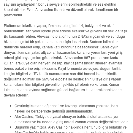
sayısını ayarlayabilir, bonus seviyelerini etkinleştirebilir ve ses efektini
kapatabilirler. Evet, Alevcasino lisanslı ve düzenli olarak denetlenen bir
platformdur.
Platformun teknik altyapısı, tüm hesap bilgilerinizi, bakiyenizi ve aktif
bonuslarınızı saniyeler içinde yeni adrese eksiksiz ve güvenli bir şekilde taşır.
Bu kapsamlı rehber, Alevcasino platformunun DNA’sını çözmek ve sunduğu
hizmetleri şeffaf bir şekilde anlamanız için tasarlandı. Sadece talimatlar
dahilinde hareket edip, kanala katıl butonuna basacaksınız. Bahis oyun
dünyası, kampanyalar, altyapılar, kazananlar, kullanıcı yorumları, yeni giriş
adresi gibi paylaşımları göreceksiniz. Alev casino 987 promosyon kodu
kullanılarak üye olan her yeni hesap, kayıt aşamasından itibaren avantajlı
bonus paketlerine erişim kazanır. Kayıt formunda ad-soyad, doğum tarihi,
iletişim bilgileri ve TC kimlik numarasının son dört hanesi istenir; kimlik
doğrulama adımları ise SMS ve e-posta ile desteklenir. Siteye giriş yapan
kullanıcıların tüm bilgileri güvenli bir şekilde şifrelenir ve korunur. Kumar
tutkunları, ana sayfada sağlanan güncel bağlantıyı kullanarak bahislerine
devam edebilir.
Çevrimiçi kumarın eğlenceli ve kazançlı olmasının yanı sıra, bazı
riskleri de beraberinde getirdiği unutulmamalıdır.
AlevCasino, Türkiye’de yasal olmayan bahis siteleri arasında yer
almaktadır ve bu nedenle giriş adresi zaman zaman değişebilmektedir.
Bugünkü yazımızda, Alev Casino hakkında her türlü bilgiyi bulabilir ve
Alev Casino’da bahis oynamaya başlamaya hazır hale geleceksiniz.