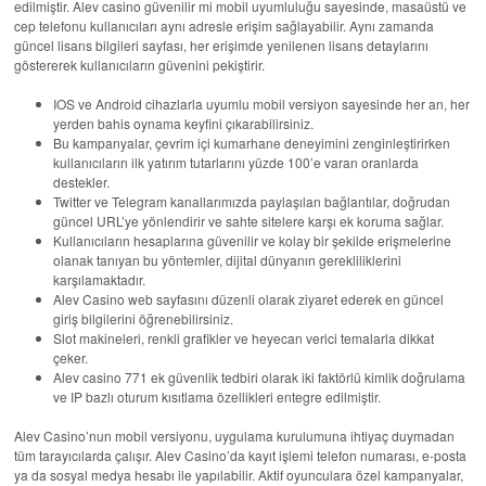
edilmiştir. Alev casino güvenilir mi mobil uyumluluğu sayesinde, masaüstü ve
cep telefonu kullanıcıları aynı adresle erişim sağlayabilir. Aynı zamanda
güncel lisans bilgileri sayfası, her erişimde yenilenen lisans detaylarını
göstererek kullanıcıların güvenini pekiştirir.
IOS ve Android cihazlarla uyumlu mobil versiyon sayesinde her an, her
yerden bahis oynama keyfini çıkarabilirsiniz.
Bu kampanyalar, çevrim içi kumarhane deneyimini zenginleştirirken
kullanıcıların ilk yatırım tutarlarını yüzde 100’e varan oranlarda
destekler.
Twitter ve Telegram kanallarımızda paylaşılan bağlantılar, doğrudan
güncel URL’ye yönlendirir ve sahte sitelere karşı ek koruma sağlar.
Kullanıcıların hesaplarına güvenilir ve kolay bir şekilde erişmelerine
olanak tanıyan bu yöntemler, dijital dünyanın gerekliliklerini
karşılamaktadır.
Alev Casino web sayfasını düzenli olarak ziyaret ederek en güncel
giriş bilgilerini öğrenebilirsiniz.
Slot makineleri, renkli grafikler ve heyecan verici temalarla dikkat
çeker.
Alev casino 771 ek güvenlik tedbiri olarak iki faktörlü kimlik doğrulama
ve IP bazlı oturum kısıtlama özellikleri entegre edilmiştir.
Alev Casino’nun mobil versiyonu, uygulama kurulumuna ihtiyaç duymadan
tüm tarayıcılarda çalışır. Alev Casino’da kayıt işlemi telefon numarası, e-posta
ya da sosyal medya hesabı ile yapılabilir. Aktif oyunculara özel kampanyalar,