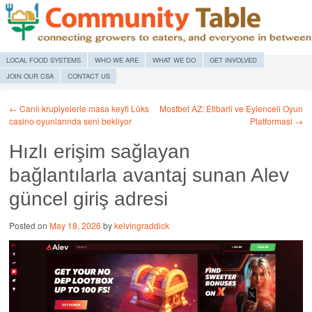
MENU
SKIP TO CONTENT
LOCAL FOOD SYSTEMS
WHO WE ARE
WHAT WE DO
GET INVOLVED
JOIN OUR CSA
CONTACT US
←
Canlı krupiyelerle masa keyfi Lüks
Mostbet AZ: Etibarli ve Eylenceli Oyun
Post navigation
casino oyunlarında seni bekliyor
Platformasi
→
Hızlı erişim sağlayan
bağlantılarla avantaj sunan Alev
güncel giriş adresi
Posted on
May 18, 2026
by
kelvingraddick