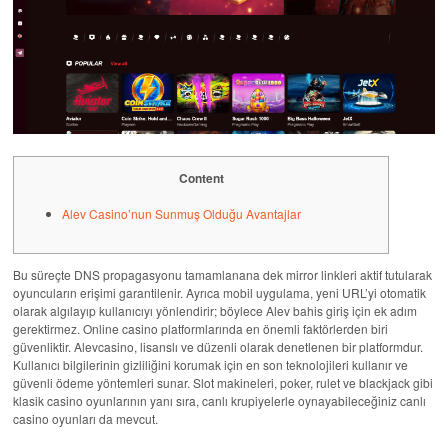
Content
Alev Casino’nun Sunmuş Olduğu Avantajlar
Bu süreçte DNS propagasyonu tamamlanana dek mirror linkleri aktif tutularak
oyuncuların erişimi garantilenir. Ayrıca mobil uygulama, yeni URL’yi otomatik
olarak algılayıp kullanıcıyı yönlendirir; böylece Alev bahis giriş için ek adım
gerektirmez. Online casino platformlarında en önemli faktörlerden biri
güvenliktir. Alevcasino, lisanslı ve düzenli olarak denetlenen bir platformdur.
Kullanıcı bilgilerinin gizliliğini korumak için en son teknolojileri kullanır ve
güvenli ödeme yöntemleri sunar. Slot makineleri, poker, rulet ve blackjack gibi
klasik casino oyunlarının yanı sıra, canlı krupiyelerle oynayabileceğiniz canlı
casino oyunları da mevcut.