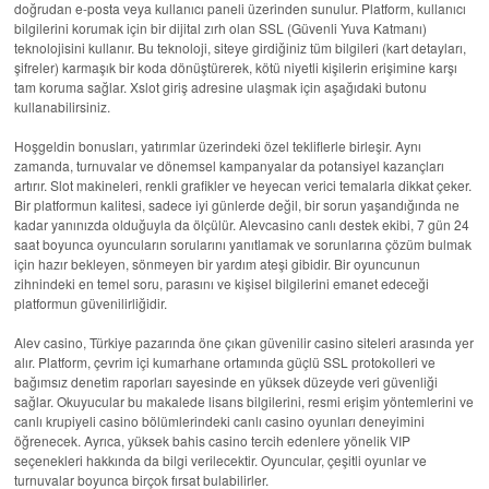
doğrudan e-posta veya kullanıcı paneli üzerinden sunulur. Platform, kullanıcı
bilgilerini korumak için bir dijital zırh olan SSL (Güvenli Yuva Katmanı)
teknolojisini kullanır. Bu teknoloji, siteye girdiğiniz tüm bilgileri (kart detayları,
şifreler) karmaşık bir koda dönüştürerek, kötü niyetli kişilerin erişimine karşı
tam koruma sağlar. Xslot giriş adresine ulaşmak için aşağıdaki butonu
kullanabilirsiniz.
Hoşgeldin bonusları, yatırımlar üzerindeki özel tekliflerle birleşir. Aynı
zamanda, turnuvalar ve dönemsel kampanyalar da potansiyel kazançları
artırır. Slot makineleri, renkli grafikler ve heyecan verici temalarla dikkat çeker.
Bir platformun kalitesi, sadece iyi günlerde değil, bir sorun yaşandığında ne
kadar yanınızda olduğuyla da ölçülür. Alevcasino canlı destek ekibi, 7 gün 24
saat boyunca oyuncuların sorularını yanıtlamak ve sorunlarına çözüm bulmak
için hazır bekleyen, sönmeyen bir yardım ateşi gibidir. Bir oyuncunun
zihnindeki en temel soru, parasını ve kişisel bilgilerini emanet edeceği
platformun güvenilirliğidir.
Alev casino, Türkiye pazarında öne çıkan güvenilir casino siteleri arasında yer
alır. Platform, çevrim içi kumarhane ortamında güçlü SSL protokolleri ve
bağımsız denetim raporları sayesinde en yüksek düzeyde veri güvenliği
sağlar. Okuyucular bu makalede lisans bilgilerini, resmi erişim yöntemlerini ve
canlı krupiyeli casino bölümlerindeki canlı casino oyunları deneyimini
öğrenecek. Ayrıca, yüksek bahis casino tercih edenlere yönelik VIP
seçenekleri hakkında da bilgi verilecektir. Oyuncular, çeşitli oyunlar ve
turnuvalar boyunca birçok fırsat bulabilirler.