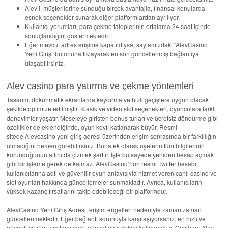
Alev’i, müşterilerine sunduğu birçok avantajla, finansal konularda
esnek seçenekler sunarak diğer platformlardan ayrılıyor.
Kullanıcı yorumları, para çekme taleplerinin ortalama 24 saat içinde
sonuçlandığını göstermektedir.
Eğer mevcut adres erişime kapatıldıysa, sayfamızdaki “AlevCasino
Yeni Giriş” butonuna tıklayarak en son güncellenmiş bağlantıya
ulaşabilirsiniz.
Alev casino para yatırma ve çekme yöntemleri
Tasarım, dokunmatik ekranlarda kaydırma ve hızlı geçişlere uygun olacak
şekilde optimize edilmiştir. Klasik ve video slot seçenekleri, oyunculara farklı
deneyimler yaşatır. Meseleye girişten bonus turları ve ücretsiz döndürme gibi
özellikler de eklendiğinde, oyun keyfi katlanarak büyür. Resmi
sitede Alevcasino yeni giriş adresi üzerinden erişim sonrasında bir farklılığın
olmadığını hemen görebilirsiniz. Buna ek olarak üyelerin tüm bilgilerinin
korunduğunun altını da çizmek şarttır. İşte bu sayede yeniden hesap açmak
gibi bir işleme gerek de kalmaz. AlevCasino’nun resmi Twitter hesabı,
kullanıcılarına adil ve güvenilir oyun anlayışıyla hizmet veren canlı casino ve
slot oyunları hakkında güncellemeler sunmaktadır. Ayrıca, kullanıcıların
yüksek kazanç fırsatlarını takip edebileceği bir platformdur.
AlevCasino Yeni Giriş Adresi, erişim engelleri nedeniyle zaman zaman
güncellenmektedir. Eğer bağlantı sorunuyla karşılaşıyorsanız, en hızlı ve
güvenli çözüm, sayfamızdaki güncel giriş linkini kullanmaktır. Casibom Alev