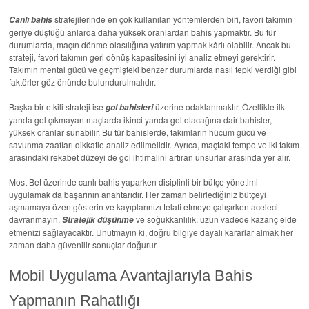
stratejilerinde en çok kullanılan yöntemlerden biri, favori takımın
Canlı bahis
geriye düştüğü anlarda daha yüksek oranlardan bahis yapmaktır. Bu tür
durumlarda, maçın dönme olasılığına yatırım yapmak kârlı olabilir. Ancak bu
strateji, favori takımın geri dönüş kapasitesini iyi analiz etmeyi gerektirir.
Takımın mental gücü ve geçmişteki benzer durumlarda nasıl tepki verdiği gibi
faktörler göz önünde bulundurulmalıdır.
Başka bir etkili strateji ise
üzerine odaklanmaktır. Özellikle ilk
gol bahisleri
yarıda gol çıkmayan maçlarda ikinci yarıda gol olacağına dair bahisler,
yüksek oranlar sunabilir. Bu tür bahislerde, takımların hücum gücü ve
savunma zaafları dikkatle analiz edilmelidir. Ayrıca, maçtaki tempo ve iki takım
arasındaki rekabet düzeyi de gol ihtimalini artıran unsurlar arasında yer alır.
Most Bet üzerinde canlı bahis yaparken disiplinli bir bütçe yönetimi
uygulamak da başarının anahtarıdır. Her zaman belirlediğiniz bütçeyi
aşmamaya özen gösterin ve kayıplarınızı telafi etmeye çalışırken aceleci
davranmayın.
ve soğukkanlılık, uzun vadede kazanç elde
Stratejik düşünme
etmenizi sağlayacaktır. Unutmayın ki, doğru bilgiye dayalı kararlar almak her
zaman daha güvenilir sonuçlar doğurur.
Mobil Uygulama Avantajlarıyla Bahis
Yapmanın Rahatlığı