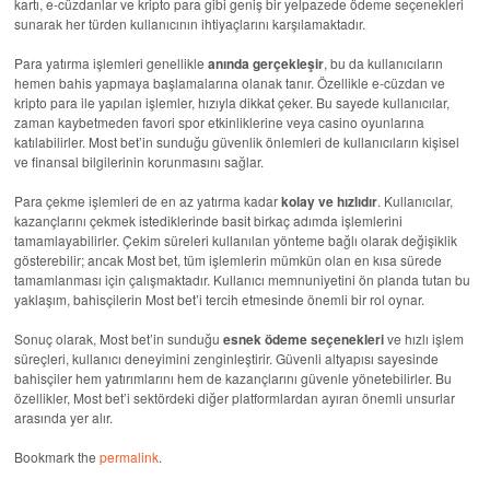
kartı, e-cüzdanlar ve kripto para gibi geniş bir yelpazede ödeme seçenekleri
sunarak her türden kullanıcının ihtiyaçlarını karşılamaktadır.
Para yatırma işlemleri genellikle
anında gerçekleşir
, bu da kullanıcıların
hemen bahis yapmaya başlamalarına olanak tanır. Özellikle e-cüzdan ve
kripto para ile yapılan işlemler, hızıyla dikkat çeker. Bu sayede kullanıcılar,
zaman kaybetmeden favori spor etkinliklerine veya casino oyunlarına
katılabilirler. Most bet’in sunduğu güvenlik önlemleri de kullanıcıların kişisel
ve finansal bilgilerinin korunmasını sağlar.
Para çekme işlemleri de en az yatırma kadar
kolay ve hızlıdır
. Kullanıcılar,
kazançlarını çekmek istediklerinde basit birkaç adımda işlemlerini
tamamlayabilirler. Çekim süreleri kullanılan yönteme bağlı olarak değişiklik
gösterebilir; ancak Most bet, tüm işlemlerin mümkün olan en kısa sürede
tamamlanması için çalışmaktadır. Kullanıcı memnuniyetini ön planda tutan bu
yaklaşım, bahisçilerin Most bet’i tercih etmesinde önemli bir rol oynar.
Sonuç olarak, Most bet’in sunduğu
esnek ödeme seçenekleri
ve hızlı işlem
süreçleri, kullanıcı deneyimini zenginleştirir. Güvenli altyapısı sayesinde
bahisçiler hem yatırımlarını hem de kazançlarını güvenle yönetebilirler. Bu
özellikler, Most bet’i sektördeki diğer platformlardan ayıran önemli unsurlar
arasında yer alır.
Bookmark the
permalink
.