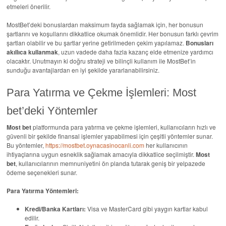
etmeleri önerilir.
MostBet’deki bonuslardan maksimum fayda sağlamak için, her bonusun
şartlarını ve koşullarını dikkatlice okumak önemlidir. Her bonusun farklı çevrim
şartları olabilir ve bu şartlar yerine getirilmeden çekim yapılamaz.
Bonusları
akıllıca kullanmak
, uzun vadede daha fazla kazanç elde etmenize yardımcı
olacaktır. Unutmayın ki doğru strateji ve bilinçli kullanım ile MostBet’in
sunduğu avantajlardan en iyi şekilde yararlanabilirsiniz.
Para Yatırma ve Çekme İşlemleri: Most
bet’deki Yöntemler
Most bet
platformunda para yatırma ve çekme işlemleri, kullanıcıların hızlı ve
güvenli bir şekilde finansal işlemler yapabilmesi için çeşitli yöntemler sunar.
Bu yöntemler,
https://mostbet.oynacasinocanli.com
her kullanıcının
ihtiyaçlarına uygun esneklik sağlamak amacıyla dikkatlice seçilmiştir.
Most
bet
, kullanıcılarının memnuniyetini ön planda tutarak geniş bir yelpazede
ödeme seçenekleri sunar.
Para Yatırma Yöntemleri:
Kredi/Banka Kartları:
Visa ve MasterCard gibi yaygın kartlar kabul
edilir.