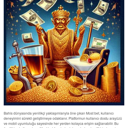
Bahis dünyasında yenilikçi yaklaşımlarıyla öne çıkan Most bet, kullanıcı
deneyimini sürekli geliştirmeye odaklanır. Platformun kullanıcı dostu arayüzü
ve mobil uyumluluğu sayesinde her yerden kolayca erişim sağlanabilir. Bu