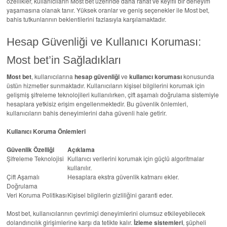
özellikler, kullanıcıların Most bet üzerinde daha rahat ve keyifli bir deneyim
yaşamasına olanak tanır. Yüksek oranlar ve geniş seçenekler ile Most bet,
bahis tutkunlarının beklentilerini fazlasıyla karşılamaktadır.
Hesap Güvenliği ve Kullanıcı Koruması:
Most bet’in Sağladıkları
Most bet
, kullanıcılarına
hesap güvenliği
ve
kullanıcı koruması
konusunda
üstün hizmetler sunmaktadır. Kullanıcıların kişisel bilgilerini korumak için
gelişmiş şifreleme teknolojileri kullanılırken, çift aşamalı doğrulama sistemiyle
hesaplara yetkisiz erişim engellenmektedir. Bu güvenlik önlemleri,
kullanıcıların bahis deneyimlerini daha güvenli hale getirir.
Kullanıcı Koruma Önlemleri
Güvenlik Özelliği
Açıklama
Şifreleme Teknolojisi
Kullanıcı verilerini korumak için güçlü algoritmalar
kullanılır.
Çift Aşamalı
Hesaplara ekstra güvenlik katmanı ekler.
Doğrulama
Veri Koruma Politikası
Kişisel bilgilerin gizliliğini garanti eder.
Most bet, kullanıcılarının çevrimiçi deneyimlerini olumsuz etkileyebilecek
dolandırıcılık girişimlerine karşı da tetikte kalır.
İzleme sistemleri
, şüpheli