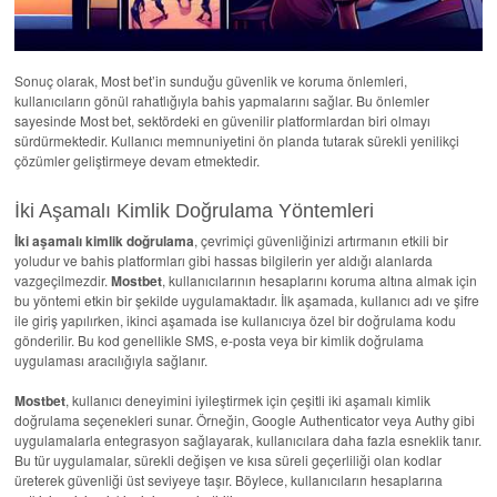
Sonuç olarak, Most bet’in sunduğu güvenlik ve koruma önlemleri,
kullanıcıların gönül rahatlığıyla bahis yapmalarını sağlar. Bu önlemler
sayesinde Most bet, sektördeki en güvenilir platformlardan biri olmayı
sürdürmektedir. Kullanıcı memnuniyetini ön planda tutarak sürekli yenilikçi
çözümler geliştirmeye devam etmektedir.
İki Aşamalı Kimlik Doğrulama Yöntemleri
İki aşamalı kimlik doğrulama
, çevrimiçi güvenliğinizi artırmanın etkili bir
yoludur ve bahis platformları gibi hassas bilgilerin yer aldığı alanlarda
vazgeçilmezdir.
Mostbet
, kullanıcılarının hesaplarını koruma altına almak için
bu yöntemi etkin bir şekilde uygulamaktadır. İlk aşamada, kullanıcı adı ve şifre
ile giriş yapılırken, ikinci aşamada ise kullanıcıya özel bir doğrulama kodu
gönderilir. Bu kod genellikle SMS, e-posta veya bir kimlik doğrulama
uygulaması aracılığıyla sağlanır.
Mostbet
, kullanıcı deneyimini iyileştirmek için çeşitli iki aşamalı kimlik
doğrulama seçenekleri sunar. Örneğin, Google Authenticator veya Authy gibi
uygulamalarla entegrasyon sağlayarak, kullanıcılara daha fazla esneklik tanır.
Bu tür uygulamalar, sürekli değişen ve kısa süreli geçerliliği olan kodlar
üreterek güvenliği üst seviyeye taşır. Böylece, kullanıcıların hesaplarına