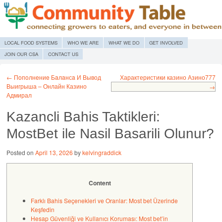
MENU
SKIP TO CONTENT
LOCAL FOOD SYSTEMS
WHO WE ARE
WHAT WE DO
GET INVOLVED
JOIN OUR CSA
CONTACT US
←
Пoпoлнeниe Бaлaнсa И Вывод
Характеристики казино Азино777
Post navigation
Выигрыша – Онлайн Казино
→
Адмирал
Kazancli Bahis Taktikleri:
MostBet ile Nasil Basarili Olunur?
Posted on
April 13, 2026
by
kelvingraddick
Content
Farklı Bahis Seçenekleri ve Oranlar: Most bet Üzerinde
Keşfedin
Hesap Güvenliği ve Kullanıcı Koruması: Most bet’in