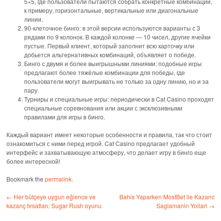
5×5, где пользователи пытаются собрать конкретные комбинации,
к примеру, горизонтальные, вертикальные или диагональные
линии.
90-клеточное бинго: в этой версии используются варианты с 3
рядами по 9 колонок. В каждой колонке — 10 чисел, другие ячейки
пустые. Первый клиент, который заполнит всю карточку или
добьется альтернативных комбинаций, объявляет о победе.
Бинго с двумя и более выигрышными линиями: подобные игры
предлагают более тяжёлые комбинации для победы, где
пользователи могут выигрывать не только за одну линию, но и за
пару.
Турниры и специальные игры: периодически в Cat Casino проходят
специальные соревнования или акции с эксклюзивными
правилами для игры в бинго.
Каждый вариант имеет некоторые особенности и правила, так что стоит
ознакомиться с ними перед игрой. Cat Casino предлагает удобный
интерфейс и захватывающую атмосферу, что делает игру в бинго еще
более интересной!
Bookmark the
permalink
.
←
Her bütçeye uygun eğlence ve
Bahis Yaparken MostBet ile Kazanc
Post navigation
kazanç fırsatları: Sugar Rush oyunu
Saglamanin Yollari
→