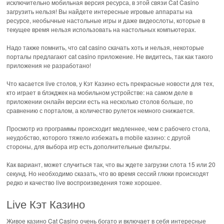
исключительно мобильная версия ресурса, в этой связи Cat Casino
загрузить нельзя! Вы найдете интересные игровые аппараты на
ресурсе, необычные настольные игры и даже видеослоты, которые в
текущее время нельзя использовать на настольных компьютерах.
Надо также помнить, что cat casino скачать хоть и нельзя, некоторые
порталы предлагают cat casino приложение. Не видитесь, так как такого
приложения не разработано!
Что касается live столов, у Кэт Казино есть прекрасные новости для тех,
кто играет в блэкджек на мобильном устройстве: на самом деле в
приложении онлайн версии есть на несколько столов больше, по
сравнению с порталом, а количество рулеток немного снижается.
Просмотр из программы происходит медленнее, чем с рабочего стола,
неудобство, которого тяжело избежать в mobile казино: с другой
стороны, для выбора игр есть дополнительные фильтры.
Как вариант, может случиться так, что вы ждете загрузки слота 15 или 20
секунд. Но необходимо сказать, что во время сессий глюки происходят
редко и качество live воспроизведения тоже хорошее.
Live Кэт Казино
Живое казино Cat Casino очень богато и включает в себя интересные