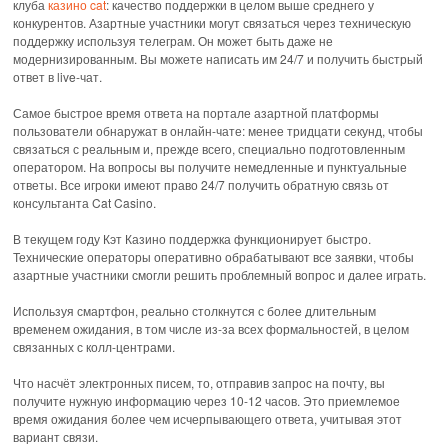
клуба
казино cat
: качество поддержки в целом выше среднего у
конкурентов. Азартные участники могут связаться через техническую
поддержку используя телеграм. Он может быть даже не
модернизированным. Вы можете написать им 24/7 и получить быстрый
ответ в live-чат.
Самое быстрое время ответа на портале азартной платформы
пользователи обнаружат в онлайн-чате: менее тридцати секунд, чтобы
связаться с реальным и, прежде всего, специально подготовленным
оператором. На вопросы вы получите немедленные и пунктуальные
ответы. Все игроки имеют право 24/7 получить обратную связь от
консультанта Cat Casino.
В текущем году Кэт Казино поддержка функционирует быстро.
Технические операторы оперативно обрабатывают все заявки, чтобы
азартные участники смогли решить проблемный вопрос и далее играть.
Используя смартфон, реально столкнутся с более длительным
временем ожидания, в том числе из-за всех формальностей, в целом
связанных с колл-центрами.
Что насчёт электронных писем, то, отправив запрос на почту, вы
получите нужную информацию через 10-12 часов. Это приемлемое
время ожидания более чем исчерпывающего ответа, учитывая этот
вариант связи.