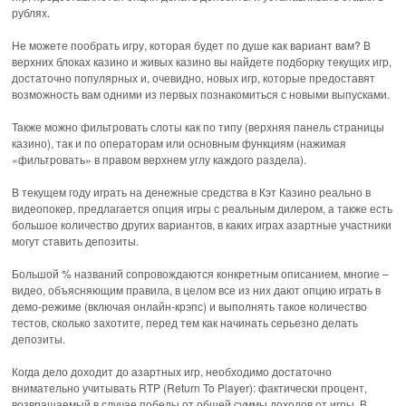
рублях.
Не можете пообрать игру, которая будет по душе как вариант вам? В
верхних блоках казино и живых казино вы найдете подборку текущих игр,
достаточно популярных и, очевидно, новых игр, которые предоставят
возможность вам одними из первых познакомиться с новыми выпусками.
Также можно фильтровать слоты как по типу (верхняя панель страницы
казино), так и по операторам или основным функциям (нажимая
«фильтровать» в правом верхнем углу каждого раздела).
В текущем году играть на денежные средства в Кэт Казино реально в
видеопокер, предлагается опция игры с реальным дилером, а также есть
большое количество других вариантов, в каких играх азартные участники
могут ставить депозиты.
Большой % названий сопровождаются конкретным описанием, многие –
видео, объясняющим правила, в целом все из них дают опцию играть в
демо-режиме (включая онлайн-крэпс) и выполнять такое количество
тестов, сколько захотите, перед тем как начинать серьезно делать
депозиты.
Когда дело доходит до азартных игр, необходимо достаточно
внимательно учитывать RTP (Return To Player): фактически процент,
возвращаемый в случае победы от общей суммы доходов от игры. В