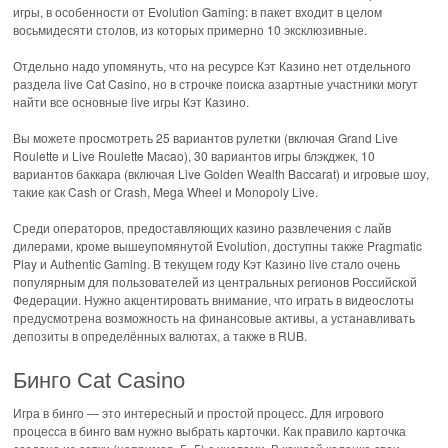
игры, в особенности от Evolution Gaming: в пакет входит в целом
восьмидесяти столов, из которых примерно 10 эксклюзивные.
Отдельно надо упомянуть, что на ресурсе Кэт Казино нет отдельного
раздела live Cat Casino, но в строчке поиска азартные участники могут
найти все основные live игры Кэт Казино.
Вы можете просмотреть 25 вариантов рулетки (включая Grand Live
Roulette и Live Roulette Macao), 30 вариантов игры блэкджек, 10
вариантов баккара (включая Live Golden Wealth Baccarat) и игровые шоу,
такие как Cash or Crash, Mega Wheel и Monopoly Live.
Среди операторов, предоставляющих казино развлечения с лайв
дилерами, кроме вышеупомянутой Evolution, доступны также Pragmatic
Play и Authentic Gaming. В текущем году Кэт Казино live стало очень
популярным для пользователей из центральных регионов Российской
Федерации. Нужно акцентировать внимание, что играть в видеослоты
предусмотрена возможность на финансовые активы, а устанавливать
депозиты в определённых валютах, а также в RUB.
Бинго Cat Casino
Игра в бинго — это интересный и простой процесс. Для игрового
процесса в бинго вам нужно выбрать карточки. Как правило карточка