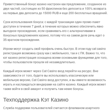
Приветственный бонус казино настроен как предложение, созданное из
двух частей, состоящее из 50 фриспинов без депозита и 100% возврата
на первые два депозита до 15000 RUB и еще 200 бесплатных вращений.
Срок использования бонуса: с каждой транзакции один промо-пакет
доступен в течение 7 дней, в течение которых можно обеспечить явно
выгодное прохождение, если сравнивать его с альтернативами в
бонусных предложениях казино, потому что на самом деле речь идет о
35-кратном прохождении.
Игроки могут создать свой профиль очень быстро. В этом году cat casino
регистрация возможна сразу как с мобильного, так и с ПК. Важно то, что
кэт казино регистрация оснащена всеми основными функциями для того,
чтобы пользователи прошли её незамедлительно.
Каждый игрок может через Cat Casino вход перейти на ресурс. Вне
зависимости от того, будете вы использовать классическую или
мобильную версию, Cat Casino вход доступен, и вы имеете возможность
играть и наслаждаться вендерами на сайте казино. Каждый игрок может
также войти в свой аккаунт и получить там некие бонусы.
Техподдержка Кэт Казино
Служба поддержки пользователей считается флагманом азартного