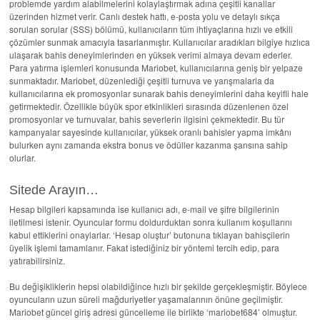
problemde yardım alabilmelerini kolaylaştırmak adına çeşitli kanallar
üzerinden hizmet verir. Canlı destek hattı, e-posta yolu ve detaylı sıkça
sorulan sorular (SSS) bölümü, kullanıcıların tüm ihtiyaçlarına hızlı ve etkili
çözümler sunmak amacıyla tasarlanmıştır. Kullanıcılar aradıkları bilgiye hızlıca
ulaşarak bahis deneyimlerinden en yüksek verimi almaya devam ederler.
Para yatırma işlemleri konusunda Mariobet, kullanıcılarına geniş bir yelpaze
sunmaktadır. Mariobet, düzenlediği çeşitli turnuva ve yarışmalarla da
kullanıcılarına ek promosyonlar sunarak bahis deneyimlerini daha keyifli hale
getirmektedir. Özellikle büyük spor etkinlikleri sırasında düzenlenen özel
promosyonlar ve turnuvalar, bahis severlerin ilgisini çekmektedir. Bu tür
kampanyalar sayesinde kullanıcılar, yüksek oranlı bahisler yapma imkânı
bulurken aynı zamanda ekstra bonus ve ödüller kazanma şansına sahip
olurlar.
Sitede Arayın…
Hesap bilgileri kapsamında ise kullanıcı adı, e-mail ve şifre bilgilerinin
iletilmesi istenir. Oyuncular formu doldurduktan sonra kullanım koşullarını
kabul ettiklerini onaylarlar. ‘Hesap oluştur’ butonuna tıklayan bahisçilerin
üyelik işlemi tamamlanır. Fakat istediğiniz bir yöntemi tercih edip, para
yatırabilirsiniz.
Bu değişikliklerin hepsi olabildiğince hızlı bir şekilde gerçekleşmiştir. Böylece
oyuncuların uzun süreli mağduriyetler yaşamalarının önüne geçilmiştir.
Mariobet güncel giriş adresi güncelleme ile birlikte ‘mariobet684’ olmuştur.