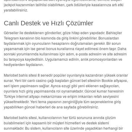
jackpot kazanımları talihlisi olabilirken, çark ödülleriyle kasalarınıza artı etki
yaratabilirsiniz.
Canlı Destek ve Hızlı Çözümler
Görseller ile desteklenen gönderiler, göze hitap eden yapıdadır. Bahisçiler
Telegram kanalının bio kısmında da giriş linkini görebilirler. Bonuslardan
faydalanmak için oyuncuların hesaplarını doğrulamaları gerekir. Bir sorun
yaşamamak için ise genel bonus kurallarına riayet edilmesi önem taşır. Daha
sonraki yorumlarımda kullanılması için adım, e-posta adresim ve site adresim
bu tarayıcıya kaydedilsin. Uygulamamızı edinin, anlık promosyonlardan ve
hediyelerden faydalanın.
Mariobet bahis sitesi 8 senedir popüler oyunlarıyla kazandıran yüksek oranlar
sunar. Yeni bir canlı casino çağı başlatan güncel bet sitesinin Bookie altyapısı,
seri işlem yapılmasını sağlar. Ayrıca ezugi gibi yeni eklenen sağlayıcıları,
oyunlara hızlı giriş yapılmasında rol oynamaktadır. Güncel kumar hanesinin
Türkiye internet altyapı mekanizması ve erişim imkanları refah seviyesini
yükseltmektedir. Yeni tema yapısının zenginliğiyle tüm seçeneklerine giriş
yapabilirken güncel haberleri de ana sayfada görebilirsiniz.
Mariobet bahis sitesi, kullanıcılarının her türlü sorununa anında çözüm
bulabilmeleri için kapsamlı bir müşteri hizmetleri ve destek sistemi
sunmaktadır. Bu sistem, kullanıcıların site üzerinde yaşadıkları herhangi bir