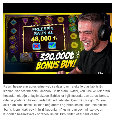
Resmi hesapların adreslerine web sayfasından hareketle ulaşılabilir. Bu
ikonlar uyarınca firmanın Facebook, Instagram, Twitter, YouTube ve Telegram
hesapları olduğu anlaşılmaktadır. Bahisçiler ilgili mecralardan adres, bonus,
ödeme yöntemi gibi konularda bilgi edinebilirler. Çevriminizi 7 gün 24 saat
aktif olan canlı destek ekibine bağlanarak öğrenebilirsiniz. Bununla birlikte
‘bahis’ kısmındaki çevriminizi ‘kuponlarım’ kısmından çevriminize uygun
kuponları hesaplayarak öğrenebilirsiniz. Birbirinden özel canlı casino