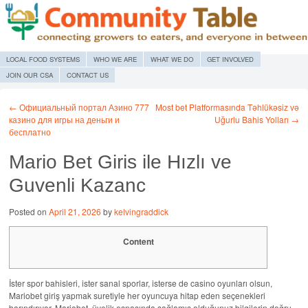
MENU
SKIP TO CONTENT
LOCAL FOOD SYSTEMS
WHO WE ARE
WHAT WE DO
GET INVOLVED
JOIN OUR CSA
CONTACT US
←
Официальный портал Азино 777
Most bet Platformasında Təhlükəsiz və
Post navigation
казино для игры на деньги и
Uğurlu Bahis Yolları
→
бесплатно
Mario Bet Giris ile Hızlı ve
Guvenli Kazanс
Posted on
April 21, 2026
by
kelvingraddick
Content
İster spor bahisleri, ister sanal sporlar, isterse de casino oyunları olsun,
Mariobet giriş yapmak suretiyle her oyuncuya hitap eden seçenekleri
barındırıyor. Mariobet, üyelik esnasında sağlamış olduğunuz bilgilerin doğru