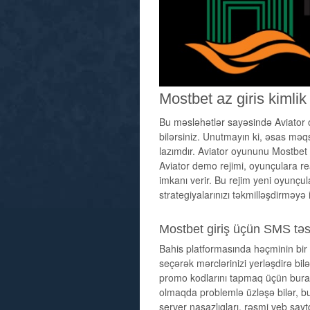
Mostbet az giris kimli
Bu məsləhətlər sayəsində Aviator 
bilərsiniz. Unutmayın ki, əsas mə
lazımdır. Aviator oyununu Mostbe
Aviator demo rejimi, oyunçulara 
imkanı verir. Bu rejim yeni oyunçu
strategiyalarınızı təkmilləşdirməyə
Mostbet giriş üçün SMS təs
Bahis platformasında həçminin bir 
seçərək mərclərinizi yerləşdirə bi
promo kodlarını tapmaq üçün buray
olmaqda problemlə üzləşə bilər, b
server nasazlıqları, rəsmi veb say