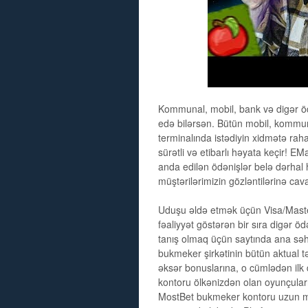
Kommunal, mobil, bank və digər öd
edə bilərsən. Bütün mobil, kommun
terminalında istədiyin xidmətə raha
sürətli və etibarlı həyata keçir! E
anda edilən ödənişlər belə dərhal
müştərilərimizin gözləntilərinə cava
Uduşu əldə etmək üçün Visa/Mast
fəaliyyət göstərən bir sıra digər öd
tanış olmaq üçün saytında ana səhi
bukmeker şirkətinin bütün aktual t
əksər bonuslarına, o cümlədən ilk
kontoru ölkənizdən olan oyunçular
MostBet bukmeker kontoru uzun müd