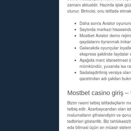
zamanı aktualdır. Hazırda işlək gü
olunur. Birincisi, onu istifadə et
Daha sonra Aviator oyununu
Saytında mərkəzi hissəsind
Mostbet Aviator demo rejim
qaydalarını öyrənmək imkanı
Gələcəkdə oyunçular loyallıq
ekspress şəklində faydalar ə
Aşağıda mərc idarəetməsi üç
mümkündür, yuxarıda isə raun
Sadələşdirilmiş versiya ol
qacetindən adı çəkilən bukme
Mostbet casino giriş – 
Bizim rəsmi tətbiq istifadəçilərin 
tətbiq edir. Azərbaycandan olan is
məlumatların şifrələndiyini və qoru
tədbirləri göstərilib. Biz təhlükəsiz
edə bilməsi üçün ən müasir sisteml