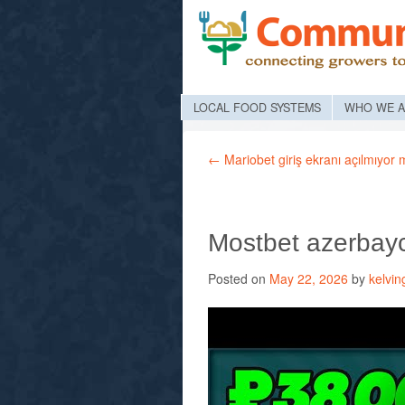
MENU
SKIP TO CONTENT
LOCAL FOOD SYSTEMS
WHO WE A
←
Mariobet giriş ekranı açılmıyor
Post navigation
Mostbet azerbayca
Posted on
May 22, 2026
by
kelvin