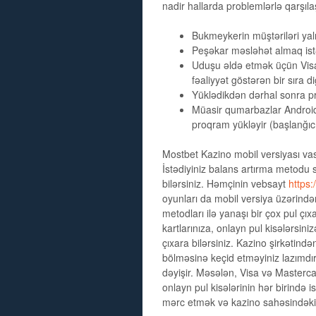
nadir hallarda problemlərlə qarş
Bukmeykerin müştəriləri yaln
Peşəkar məsləhət almaq istə
Uduşu əldə etmək üçün Vis
fəaliyyət göstərən bir sıra d
Yüklədikdən dərhal sonra pr
Müasir qumarbazlar Android 
proqram yükləyir (başlanğıc
Mostbet Kazino mobil versiyası vasi
İstədiyiniz balans artırma metodu 
bilərsiniz. Həmçinin vebsayt
https
oyunları da mobil versiya üzərindən
metodları ilə yanaşı bir çox pul çı
kartlarınıza, onlayn pul kisələrsini
çıxara bilərsiniz. Kazino şirkətində
bölməsinə keçid etməyiniz lazımdı
dəyişir. Məsələn, Visa və Masterc
onlayn pul kisələrinin hər birində
mərc etmək və kazino sahəsindəki f