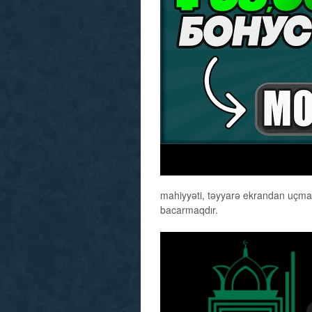
mahiyyəti, təyyarə ekrandan uçma
bacarmaqdır.