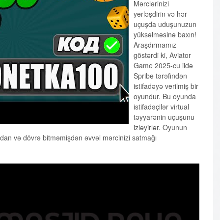
Mərclərinizi
yerləşdirin və hər
uçuşda uduşunuzun
yüksəlməsinə baxın!
Araşdırmamız
göstərdi ki, Aviator
Game 2025-cu ildə
Spribe tərəfindən
istifadəyə verilmiş bir
oyundur. Bu oyunda
istifadəçilər virtual
təyyarənin uçuşunu
izləyirlər. Oyunun
dan və dövrə bitməmişdən əvvəl mərcinizi satmağı