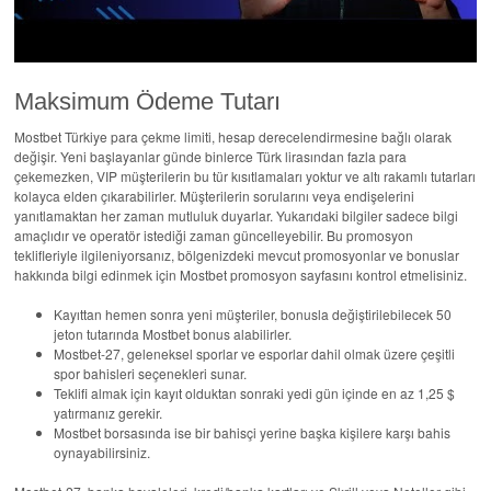
Maksimum Ödeme Tutarı
Mostbet Türkiye para çekme limiti, hesap derecelendirmesine bağlı olarak
değişir. Yeni başlayanlar günde binlerce Türk lirasından fazla para
çekemezken, VIP müşterilerin bu tür kısıtlamaları yoktur ve altı rakamlı tutarları
kolayca elden çıkarabilirler. Müşterilerin sorularını veya endişelerini
yanıtlamaktan her zaman mutluluk duyarlar. Yukarıdaki bilgiler sadece bilgi
amaçlıdır ve operatör istediği zaman güncelleyebilir. Bu promosyon
teklifleriyle ilgileniyorsanız, bölgenizdeki mevcut promosyonlar ve bonuslar
hakkında bilgi edinmek için Mostbet promosyon sayfasını kontrol etmelisiniz.
Kayıttan hemen sonra yeni müşteriler, bonusla değiştirilebilecek 50
jeton tutarında Mostbet bonus alabilirler.
Mostbet-27, geleneksel sporlar ve esporlar dahil olmak üzere çeşitli
spor bahisleri seçenekleri sunar.
Teklifi almak için kayıt olduktan sonraki yedi gün içinde en az 1,25 $
yatırmanız gerekir.
Mostbet borsasında ise bir bahisçi yerine başka kişilere karşı bahis
oynayabilirsiniz.