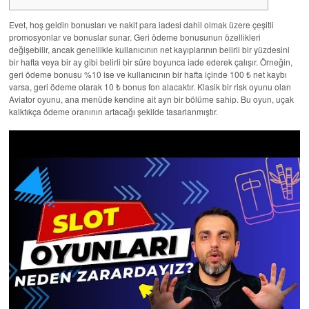
Evet, hoş geldin bonusları ve nakit para iadesi dahil olmak üzere çeşitli
promosyonlar ve bonuslar sunar. Geri ödeme bonusunun özellikleri
değişebilir, ancak genellikle kullanıcının net kayıplarının belirli bir yüzdesini
bir hafta veya bir ay gibi belirli bir süre boyunca iade ederek çalışır. Örneğin,
geri ödeme bonusu %10 ise ve kullanıcının bir hafta içinde 100 ₺ net kaybı
varsa, geri ödeme olarak 10 ₺ bonus fon alacaktır. Klasik bir risk oyunu olan
Aviator oyunu, ana menüde kendine ait ayrı bir bölüme sahip. Bu oyun, uçak
kalktıkça ödeme oranının artacağı şekilde tasarlanmıştır.