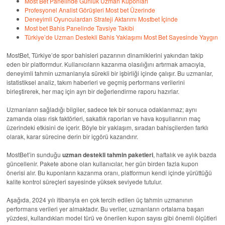
Most Bet Panelinde Günlük Uzman Kuponları
Profesyonel Analist Görüşleri Most bet Üzerinde
Deneyimli Oyunculardan Strateji Aktarımı Mostbet İçinde
Most bet Bahis Panelinde Tavsiye Takibi
Türkiye’de Uzman Destekli Bahis Yaklaşımı Most Bet Sayesinde Yaygın
MostBet, Türkiye’de spor bahisleri pazarının dinamiklerini yakından takip
eden bir platformdur. Kullanıcıların kazanma olasılığını artırmak amacıyla,
deneyimli tahmin uzmanlarıyla sürekli bir işbirliği içinde çalışır. Bu uzmanlar,
istatistiksel analiz, takım haberleri ve geçmiş performans verilerini
birleştirerek, her maç için ayrı bir değerlendirme raporu hazırlar.
Uzmanların sağladığı bilgiler, sadece tek bir sonuca odaklanmaz; aynı
zamanda olası risk faktörleri, sakatlık raporları ve hava koşullarının maç
üzerindeki etkisini de içerir. Böyle bir yaklaşım, sıradan bahisçilerden farklı
olarak, karar sürecine derin bir içgörü kazandırır.
MostBet’in sunduğu
uzman destekli tahmin paketleri
, haftalık ve aylık bazda
güncellenir. Pakete abone olan kullanıcılar, her gün birden fazla kupon
önerisi alır. Bu kuponların kazanma oranı, platformun kendi içinde yürüttüğü
kalite kontrol süreçleri sayesinde yüksek seviyede tutulur.
Aşağıda, 2024 yılı itibarıyla en çok tercih edilen üç tahmin uzmanının
performans verileri yer almaktadır. Bu veriler, uzmanların ortalama başarı
yüzdesi, kullandıkları model türü ve önerilen kupon sayısı gibi önemli ölçütleri