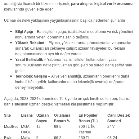
aracılığıyla lisanslı bir hizmete erişerek,
para akışı
ve
kişisel veri korunumu
konularında güven elde eder.
Uzman destekli yaklaşımın yaygınlaşmasının başlıca nedenleri şunlardır:
Bilgi Açığı
– Bahisçilerin çoğu, istatistiksel modelleme ve risk yönetimi
konularında yeterli donanıma sahip değildir.
Yüksek Rekabet
– Piyasa, yüksek oranda promosyonlar ve bonuslar
sunarak kullanıcıları çekmeye çalışır; uzman tavsiyeleri bu reklam
dalgalanmasından ayrı bir değer yaratır.
Yasal Belirsizlik
– Yabancı lisanslı siteler, kullanıcıların yasal
sorumluluklarını netleştirir; uzman görüşleri bu süreci daha şeffaf hâle
getirir.
Teknolojik Gelişim
– AI ve veri analitiği, uzmanların önerilerini daha
isabetli hâle getirir; kullanıcılar da bu teknolojik avantajı doğrudan
deneyimleyebilir.
Aşağıda, 2023‑2024 döneminde Türkiye’de en çok tercih edilen beş lisanslı
bahis sitesinin uzman destek hizmetleri karşılaştırması yapılmıştır:
Site
Lisans
Uzman
Ortalama
En Popüler
Canlı Destek
Sayısı
Başarı %
Bonus (TL)
Saatleri
MostBet
MGA,
12
68,5
300 TL İlk
24/7
UKGC
Yatırma
Bwin
Malta
9
66,2
250 TL
08‑24