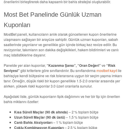
önerilerini birleştirerek daha kapsamlı bir bahis stratejisi oluşturabilir.
Most Bet Panelinde Günlük Uzman
Kuponları
MostBet paneli, kullanıcıların anlık olarak güncellenen kupon önerilerine
ulaşmasını sağlayan bir arayüze sahiptir. Günlük uzman kuponları, sabah
saatlerinde yayınlanır ve genellikle gün içinde birkaç kez revize edilir. Bu
revizyonlar, takımların son dakika değişiklikleri, hakem bildirimleri ve canlı
maç istatistiklerine dayanır.
Panelde yer alan kuponlar,
“Kazanma Şansı”, “Oran Değeri”
ve
“Risk
Seviyesi”
gibi kriterlere göre sınıflandırılır. Bu sınıflandırma
mostbet kayıt
ile
bahisçiye kendi bütçesine ve risk toleransına uygun bir seçim yapma imkanı
tanır. Örneğin, düşük riskli bir kupon genellikle 1.5‑2.0 oranlar arasında yer
alırken, yüksek riskli kuponlar 3.0 üzeri oranlarla sunulur.
Aşağıdaki liste, günlük kuponların tipik dağılımını ve her bir tip için önerilen
bahis miktarını özetler:
Kısa Süreli Maçlar (90 dk altında)
– 2 % toplam bütçe
Uzun Süreli Maçlar (90 dk üstü)
– 1,5 % toplam bütçe
Canlı Bahis Aksiyonları
– 1 % toplam bütçe
Çoklu Kombinasyon Kuponları
– 2,5 % toplam bütçe