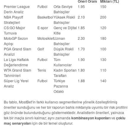
Öneri Oranı
Miktarı (TL)
Premier League
Futbol
Orta‑Seviye
1.95
150
Derin Analiz
Bahisçiler
NBA Playoff
Basketbol
Yüksek Riskli
2.10
200
Stratejileri
Bahisçiler
CS:GO Major
E‑spor
Genç ve Dijital
1.85
120
Turnuva
Kitle
MotoGP Sezon
Motosiklet
Uzman
2.30
180
Açılışı
Bahisçiler
PGA Grand Slam
Golf
Düşük Riskli
1.70
100
Analizi
Bahisçiler
La Liga Haftalık
Futbol
Tüm
1.90
130
Değerlendirme
Kullanıcılar
WTA Grand Slam
Tenis
Kadın Sporları
1.80
110
Tahminleri
Taraftarı
Süper Lig Yerel
Futbol
Türkiye
1.88
140
Analiz
Pazarına
Odaklı
Bu tablo, MostBet’in farklı kullanıcı segmentlerine yönelik özelleştirilmiş
öneriler sunduğunu ve her bir raporun bahis miktarıyla uyumlu bir risk profilini
göz önünde bulundurduğunu göstermektedir. Analistlerin önerileri, yalnızca
tek bir maçla sınırlı kalmaz; aynı zamanda
kombinasyon kuponları
ve
çoklu
maç senaryoları
için de bir temel oluşturur.