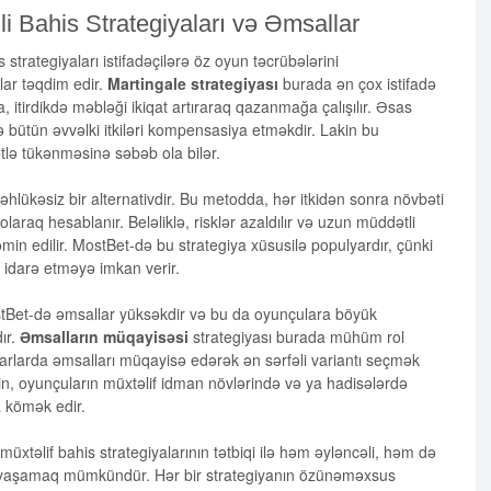
i Bahis Strategiyaları və Əmsallar
 strategiyaları istifadəçilərə öz oyun təcrübələrini
ar təqdim edir.
Martingale strategiyası
burada ən çox istifadə
a, itirdikdə məbləği ikiqat artıraraq qazanmağa çalışılır. Əsas
 bütün əvvəlki itkiləri kompensasiya etməkdir. Lakin bu
tlə tükənməsinə səbəb ola bilər.
əhlükəsiz bir alternativdir. Bu metodda, hər itkidən sonra növbəti
laraq hesablanır. Beləliklə, risklər azaldılır və uzun müddətli
min edilir. MostBet-də bu strategiya xüsusilə populyardır, çünki
 idarə etməyə imkan verir.
ostBet-də əmsallar yüksəkdir və bu da oyunçulara böyük
ır.
Əmsalların müqayisəsi
strategiyası burada mühüm rol
zarlarda əmsalları müqayisə edərək ən sərfəli variantı seçmək
 oyunçuların müxtəlif idman növlərində və ya hadisələrdə
 kömək edir.
xtəlif bahis strategiyalarının tətbiqi ilə həm əyləncəli, həm də
übə yaşamaq mümkündür. Hər bir strategiyanın özünəməxsus