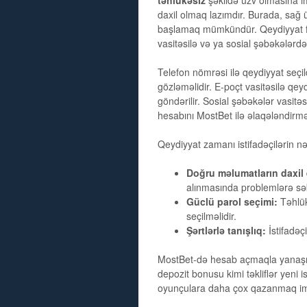
təhlükəsiz
şəkildə üzv olmasına im
daxil olmaq lazımdır. Burada, sağ
başlamaq mümkündür. Qeydiyyat forma
vasitəsilə və ya sosial şəbəkələrdən
Telefon nömrəsi ilə qeydiyyat seçil
gözləməlidir. E-poçt vasitəsilə qeyd
göndərilir. Sosial şəbəkələr vasitə
hesabını MostBet ilə əlaqələndirmək
Qeydiyyat zamanı istifadəçilərin
Doğru məlumatların daxil 
alınmasında problemlərə səb
Güclü parol seçimi:
Təhlük
seçilməlidir.
Şərtlərlə tanışlıq:
İstifadəç
MostBet-də hesab açmaqla yanaşı, i
depozit bonusu kimi təkliflər yeni i
oyunçulara daha çox qazanmaq imka