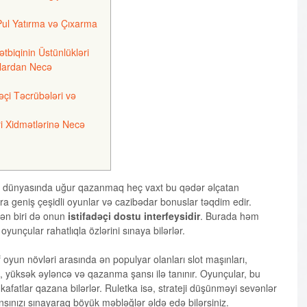
Pul Yatırma və Çıxarma
ətbiqinin Üstünlükləri
slardan Necə
əçi Təcrübələri və
i Xidmətlərinə Necə
s dünyasında uğur qazanmaq heç vaxt bu qədər əlçatan
a geniş çeşidli oyunlar və cazibədar bonuslar təqdim edir.
rdən biri də onun
istifadəçi dostu interfeysidir
. Burada həm
yunçular rahatlıqla özlərini sınaya bilərlər.
oyun növləri arasında ən populyar olanları slot maşınları,
ı
, yüksək əyləncə və qazanma şansı ilə tanınır. Oyunçular, bu
fatlar qazana bilərlər. Ruletka isə, strateji düşünməyi sevənlər
sınızı sınayaraq böyük məbləğlər əldə edə bilərsiniz.