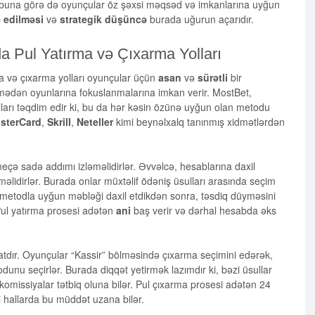
ar; buna görə də oyunçular öz şəxsi məqsəd və imkanlarına uyğun
ə edilməsi
və
strategik düşüncə
burada uğurun açarıdır.
a Pul Yatırma və Çıxarma Yolları
a və çıxarma yolları oyunçular üçün
asan
və
sürətli
bir
irmədən oyunlarına fokuslanmalarına imkan verir. MostBet,
ulları təqdim edir ki, bu da hər kəsin özünə uyğun olan metodu
sterCard
,
Skrill
,
Neteller
kimi beynəlxalq tanınmış xidmətlərdən
 neçə sadə addımı izləməlidirlər. Əvvəlcə, hesablarına daxil
məlidirlər. Burada onlar müxtəlif ödəniş üsulları arasında seçim
əri metodla uyğun məbləği daxil etdikdən sonra, təsdiq düyməsini
Pul yatırma prosesi adətən
ani
baş verir və dərhal hesabda əks
atdır. Oyunçular “Kassir” bölməsində çıxarma seçimini edərək,
dunu seçirlər. Burada diqqət yetirmək lazımdır ki, bəzi üsullar
missiyalar tətbiq oluna bilər. Pul çıxarma prosesi adətən 24
i hallarda bu müddət uzana bilər.