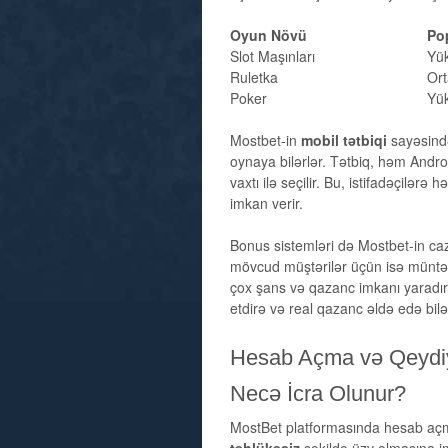
Oyun Növü
Po
Slot Maşınları
Yü
Ruletka
Or
Poker
Yü
Mostbet-in
mobil tətbiqi
sayəsində
oynaya bilərlər. Tətbiq, həm Andr
vaxtı ilə seçilir. Bu, istifadəçil
imkan verir.
Bonus sistemləri də Mostbet-in cazib
mövcud müştərilər üçün isə müntə
çox şans və qazanc imkanı yaradır.
etdirə və real qazanc əldə edə bilə
Hesab Açma və Qeydiy
Necə İcra Olunur?
MostBet platformasında hesab açma