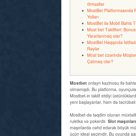
Əmsallar
MostBet Platformasında 
Yolları
MostBet ilə Mobil Bahis T
Most bet Təklifləri: Bonu
Yararlanmaq olar?
MostBet Haqqında İstifad
Rəylər
Most bet üzərində Müştər
Çatmaq olar?
Mostbet
onlayn kazinosu ilə bahi
olmamışdı. Bu platforma, oyunçular
Mostbet-in təklif etdiyi üstünlüklə
yeni başlayanlar, həm də təcrübəli o
Mostbet-də təqdim olunan müxtəlif 
ruletka və pokerdir.
Slot maşınlar
maşınlarda cəhd edərək böyük müka
üçün ideal seçimdir. Bu oyunda şan