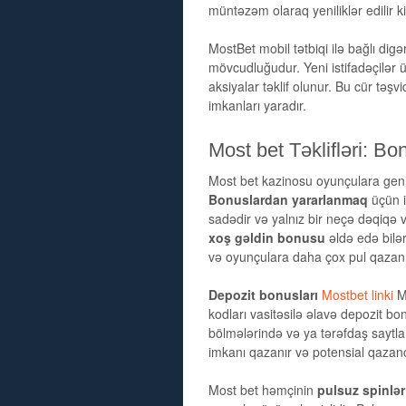
müntəzəm olaraq yeniliklər edilir k
MostBet mobil tətbiqi ilə bağlı dig
mövcudluğudur. Yeni istifadəçilər
aksiyalar təklif olunur. Bu cür təşv
imkanları yaradır.
Most bet Təklifləri: B
Most bet kazinosu oyunçulara geniş 
Bonuslardan yararlanmaq
üçün i
sadədir və yalnız bir neçə dəqiqə v
xoş gəldin bonusu
əldə edə bilər
və oyunçulara daha çox pul qazan
Depozit bonusları
Mostbet linki
Mo
kodları vasitəsilə əlavə depozit b
bölmələrində və ya tərəfdaş saytla
imkanı qazanır və potensial qazancın
Most bet həmçinin
pulsuz spinlər