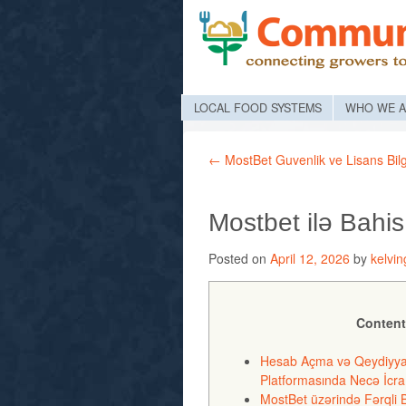
MENU
SKIP TO CONTENT
LOCAL FOOD SYSTEMS
WHO WE A
←
MostBet Guvenlik ve Lisans Bilgi
Post navigation
Mostbet ilə Bah
Posted on
April 12, 2026
by
kelvin
Content
Hesab Açma və Qeydiyya
Platformasında Necə İcr
MostBet üzərində Fərqli B