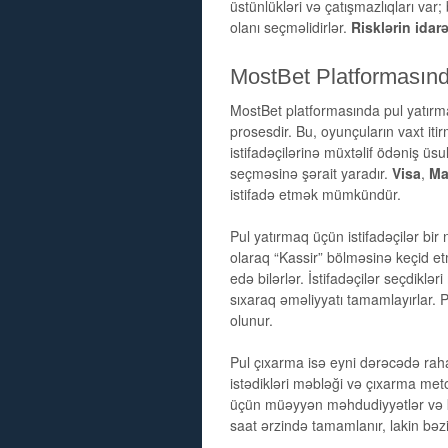
üstünlükləri və çatışmazlıqları v
olanı seçməlidirlər.
Risklərin idar
MostBet Platformasınd
MostBet platformasında pul yatırm
prosesdir. Bu, oyunçuların vaxt it
istifadəçilərinə müxtəlif ödəniş üs
seçməsinə şərait yaradır.
Visa
,
Ma
istifadə etmək mümkündür.
Pul yatırmaq üçün istifadəçilər bir
olaraq “Kassir” bölməsinə keçid et
edə bilərlər. İstifadəçilər seçdikl
sıxaraq əməliyyatı tamamlayırlar. 
olunur.
Pul çıxarma isə eyni dərəcədə rah
istədikləri məbləği və çıxarma meto
üçün müəyyən məhdudiyyətlər və ko
saat ərzində tamamlanır, lakin bəz