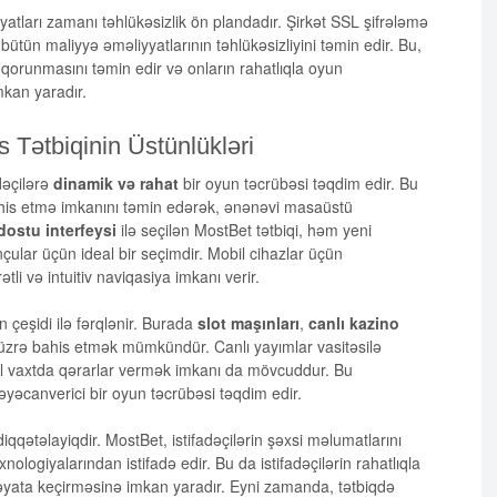
atları zamanı təhlükəsizlik ön plandadır. Şirkət SSL şifrələmə
bütün maliyyə əməliyyatlarının təhlükəsizliyini təmin edir. Bu,
n qorunmasını təmin edir və onların rahatlıqla oyun
mkan yaradır.
s Tətbiqinin Üstünlükləri
adəçilərə
dinamik və rahat
bir oyun təcrübəsi təqdim edir. Bu
ahis etmə imkanını təmin edərək, ənənəvi masaüstü
 dostu interfeysi
ilə seçilən MostBet tətbiqi, həm yeni
çular üçün ideal bir seçimdir. Mobil cihazlar üçün
tli və intuitiv naviqasiya imkanı verir.
n çeşidi ilə fərqlənir. Burada
slot maşınları
,
canlı kazino
 üzrə bahis etmək mümkündür. Canlı yayımlar vasitəsilə
eal vaxtda qərarlar vermək imkanı da mövcuddur. Bu
həyəcanverici bir oyun təcrübəsi təqdim edir.
 diqqətəlayiqdir. MostBet, istifadəçilərin şəxsi məlumatlarını
logiyalarından istifadə edir. Bu da istifadəçilərin rahatlıqla
 həyata keçirməsinə imkan yaradır. Eyni zamanda, tətbiqdə