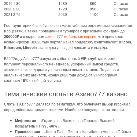
2019
1,80
1480
860
Curacao
2020
2,20
1720
950
Curacao
2021
2,75
2030
1100
Curacao
Рост аудитории был обусловлен масштабными рекламными кампаниями
в соцсетях, а также проведением турниров с призовыми фондами до
200000₽
и внедрением
азино 777 мобильная версия
, что привлекло
новых игроков. В2020году портал начал поддержку криптовалют:
Bitcoin,
Ethereum, Litecoin
стали доступны для депозита и вывода.
В2022году Azino777 запустил собственный
VIP‑клуб
, где игроки
получают персонального менеджера, ускоренный вывод средств,
эксклюзивные подарки и увеличенные лимиты ставок. По данным
аналитических агентств, кконцу 2023года доход от VIP‑программ
составил
15%
от общей выручки.
Тематические слоты в Азино777 казино
Слоты в Azino777 делятся по тематикам, что облегчает выбор игрокам с
определёнными предпочтениями. Наиболее популярные категории:
Мифология
– «Годзила», «Вавилон», «Геракл». Высокий
показатель RTP(95‑98%).
Приключения
– «Книга Ра», «Пираты Карибского моря», «Тайные
сокровища». Многие из них включают бонусные раунды с