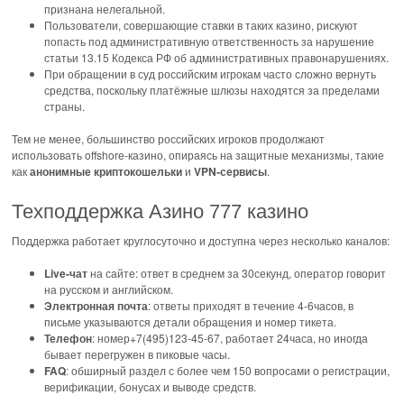
признана нелегальной.
Пользователи, совершающие ставки в таких казино, рискуют
попасть под административную ответственность за нарушение
статьи 13.15 Кодекса РФ об административных правонарушениях.
При обращении в суд российским игрокам часто сложно вернуть
средства, поскольку платёжные шлюзы находятся за пределами
страны.
Тем не менее, большинство российских игроков продолжают
использовать offshore‑казино, опираясь на защитные механизмы, такие
как
анонимные криптокошельки
и
VPN‑сервисы
.
Техподдержка Азино 777 казино
Поддержка работает круглосуточно и доступна через несколько каналов:
Live‑чат
на сайте: ответ в среднем за 30секунд, оператор говорит
на русском и английском.
Электронная почта
: ответы приходят в течение 4‑6часов, в
письме указываются детали обращения и номер тикета.
Телефон
: номер+7(495)123‑45‑67, работает 24часа, но иногда
бывает перегружен в пиковые часы.
FAQ
: обширный раздел с более чем 150 вопросами о регистрации,
верификации, бонусах и выводе средств.