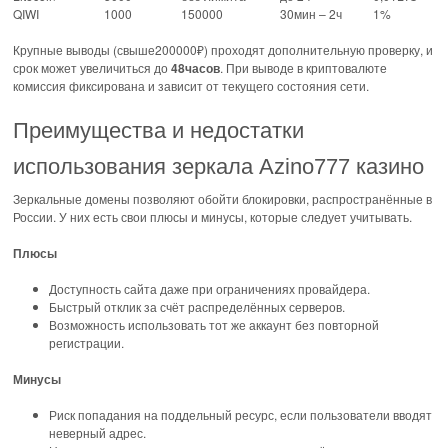
QIWI
1000
150000
30мин – 2ч
1%
Крупные выводы (свыше200000₽) проходят дополнительную проверку, и
срок может увеличиться до
48часов
. При выводе в криптовалюте
комиссия фиксирована и зависит от текущего состояния сети.
Преимущества и недостатки
использования зеркала Azino777 казино
Зеркальные домены позволяют обойти блокировки, распространённые в
России. У них есть свои плюсы и минусы, которые следует учитывать.
Плюсы
Доступность сайта даже при ограничениях провайдера.
Быстрый отклик за счёт распределённых серверов.
Возможность использовать тот же аккаунт без повторной
регистрации.
Минусы
Риск попадания на поддельный ресурс, если пользователи вводят
неверный адрес.