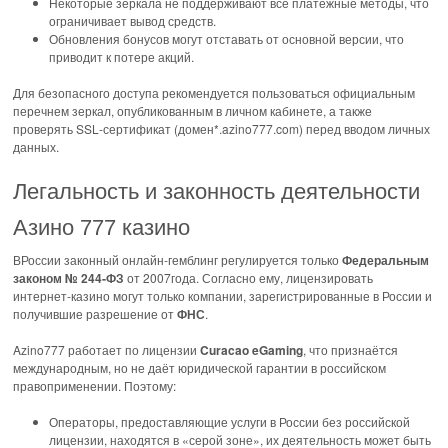
Некоторые зеркала не поддерживают все платёжные методы, что
ограничивает вывод средств.
Обновления бонусов могут отставать от основной версии, что
приводит к потере акций.
Для безопасного доступа рекомендуется пользоваться официальным
перечнем зеркал, опубликованным в личном кабинете, а также
проверять SSL‑сертификат (домен*.azino777.com) перед вводом личных
данных.
Легальность и законность деятельности
Азино 777 казино
ВРоссии законный онлайн‑гемблинг регулируется только
Федеральным
законом № 244‑ФЗ
от 2007года. Согласно ему, лицензировать
интернет‑казино могут только компании, зарегистрированные в России и
получившие разрешение от
ФНС
.
Azino777 работает по лицензии
Curacao eGaming
, что признаётся
международным, но не даёт юридической гарантии в российском
правоприменении. Поэтому:
Операторы, предоставляющие услуги в России без российской
лицензии, находятся в «серой зоне», их деятельность может быть