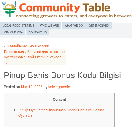
MENU
SKIP TO CONTENT
LOCAL FOOD SYSTEMS
WHO WE ARE
WHAT WE DO
GET INVOLVED
JOIN OUR CSA
CONTACT US
←
Онлайн‑казино в России
Post navigation
Разные виды бонусов для азартных
участников онлайн-казино Vavada!
→
Pinup Bahis Bonus Kodu Bilgisi
Posted on
May 13, 2026
by
kelvingraddick
Content
PinUp Uygulaması İncelemesi: Mobil Bahis ve Casino
Oyunları