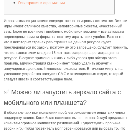
Регистрация и ограничения
Игровая коллекция казино сосредоточена на игровых автоматах. Все эти
игры имеют отличное качество, неповторимые сюжеты, качественный
звук. Также не возникает проблем с мобильной версией – все автоматы
переведены в «мини-формат», поэтому играть в них удобно. Важно то,
что в некоторых странах регистрация на данном ресурсе будет
преследоваться по закону, поэтому им это запрещено. Следует помнить,
что пользователям младше 18 лет тоже запрещена регистрация на
ресурсе. В случае применения каких-либо уловок для обхода этого
правила, администрация казино имеет право удалить аккаунт и
аннулировать денежный кошелек пользователя. В течение минуты на
указанное устройство поступит СМС с активационным кодом, который
следует ввести в соответствующее поле.
✅ Можно ли запустить зеркало сайта с
мобильного или планшета?
В обоих случаях при появлении проблем рекомендуем решать их через
поддержку казино. Как и было написано выше – игровой клуб предлагает
клиентам огромное количество развлечений. Существуют и пробные
версии игр, чтобы посетитель мог потренироваться или выбрать то, что