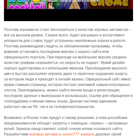
Поэтому игрокам не стоит беспокоиться о качестве игровых автоматов –
все на высшем уровне. Скорее всего, будет расширен и ассортимент
аппаратов для ставок, будут устранены неизбежные огрехи в работе.
Поэтому рекомендуем следить за обновлениями программы, чтобы
вовремя установить последнюю версию с нашего сайта или
официального портала. При переходе на мобильную версию среднее
качество графики сохраняется, но скорость не падает. Яркий дизайн
хорошо адаптирован и к небольшим экранам. Преобладание красного
цвета быстро распаляет игроков, даря то приятное ощущение азарта,
за которым люди и приходят в онлайн казино. Официальный сайт имеет
яркую главную страницу, которая пестрит рекламой самым популярных
слотов. Приглядевшись, можно найти кнопки входа и регистрации,
последние данные о выигрышах и розыгрышах, ссылки для обращения в
техподдержку и иконки смены языка. Данная система одинаково
работает как на ПК, так и на телефонах/планшетах.
Возможно, в России тоже придут к такому решению, а пока российские
предприниматели обходят запреты с помощью «зеркал» – резервных
копий. Зеркала представляют собой точную копию основного сайта.
Разработчики
игровые автоматы азино777 зеркало
дорожат своей