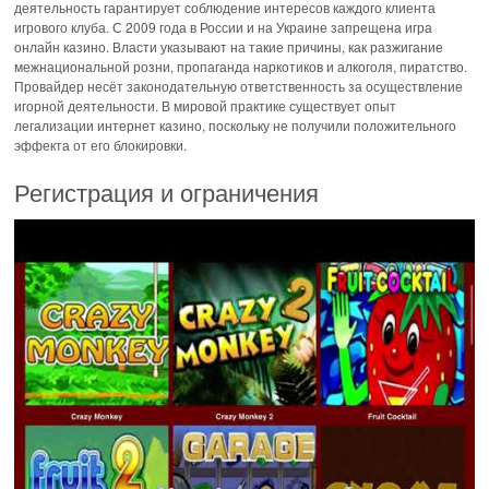
деятельность гарантирует соблюдение интересов каждого клиента
игрового клуба. С 2009 года в России и на Украине запрещена игра
онлайн казино. Власти указывают на такие причины, как разжигание
межнациональной розни, пропаганда наркотиков и алкоголя, пиратство.
Провайдер несёт законодательную ответственность за осуществление
игорной деятельности. В мировой практике существует опыт
легализации интернет казино, поскольку не получили положительного
эффекта от его блокировки.
Регистрация и ограничения