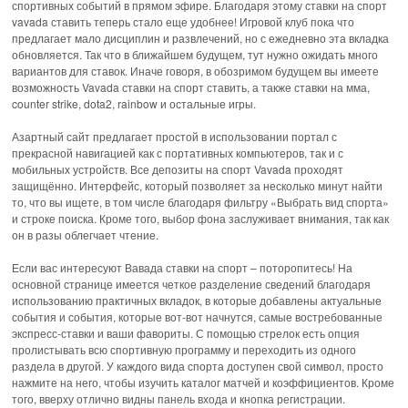
спортивных событий в прямом эфире. Благодаря этому ставки на спорт
vavada ставить теперь стало еще удобнее! Игровой клуб пока что
предлагает мало дисциплин и развлечений, но с ежедневно эта вкладка
обновляется. Так что в ближайшем будущем, тут нужно ожидать много
вариантов для ставок. Иначе говоря, в обозримом будущем вы имеете
возможность Vavada ставки на спорт ставить, а также ставки на мма,
counter strike, dota2, rainbow и остальные игры.
Азартный сайт предлагает простой в использовании портал с
прекрасной навигацией как с портативных компьютеров, так и с
мобильных устройств. Все депозиты на спорт Vavada проходят
защищённо. Интерфейс, который позволяет за несколько минут найти
то, что вы ищете, в том числе благодаря фильтру «Выбрать вид спорта»
и строке поиска. Кроме того, выбор фона заслуживает внимания, так как
он в разы облегчает чтение.
Если вас интересуют Вавада ставки на спорт – поторопитесь! На
основной странице имеется четкое разделение сведений благодаря
использованию практичных вкладок, в которые добавлены актуальные
события и события, которые вот-вот начнутся, самые востребованные
экспресс-ставки и ваши фавориты. С помощью стрелок есть опция
пролистывать всю спортивную программу и переходить из одного
раздела в другой. У каждого вида спорта доступен свой символ, просто
нажмите на него, чтобы изучить каталог матчей и коэффициентов. Кроме
того, вверху отлично видны панель входа и кнопка регистрации.