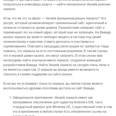
погрузиться в атмосферу азарта — найти обновленное Vavada рабочее
зеркало.
Итак, что же это за фрукт — Vavada функционирующее зеркало? Это
ресурс, который целиком копирует оригинальный сайт, идентичный и
ничем не отличается, кроме домена. Разработчики забирают сайт и
перемещают его на новый адрес, который еще не запрещён. На Вавада
казино зеркало вы можете свободно входить в систему под своим
логином игрока и паролем, ставить депозиты и участвовать в
соревнованиях. Повторять процедуру регистрации не требуется. Надо
помнить, что зеркала не есть постоянным решением. В том же случае,
что и игровой домен казино, его могут забанить. В этом случае вам
необходимо найти альтернативное зеркало, созданное командой
разработчиков Вавада. Найти Vavada зеркало на сегодня очень легко и
не является секретом. О зеркале вы всегда имеете возможность
спросить в службе поддержки на сайте казино.
Если вас не устраивает поиск по зеркалу, вы любом случае можете
воспользоваться другими способами доступа на сайт Вавада.
Официальное приложение. Vavada зеркало имеет как
программное обеспечение для гаджетов Android и IOS, так и
стандартный вариант для Windows OC. Существенный плюс в том,
что в приложении в любом случае есть обновленная ссылка на
азартный клуб;