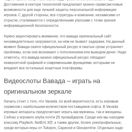
Достижения в секторе технологий предлагают казино сервисам новые
возможности для еще лучшей защиты персональной информации
игроков. С другой стороны, все структуры и компании, независимо от
отрасли, сталкиваются с определёнными угрозами с точки зрения
информационной безопасности.
Нужно акцентировать внимание, что вавада оригинальный сайт
незамедлительно загружается, на нём не бывает задержек. На данный
момент Вавада casino официальный ресурс в сжатые сроки устраняет
проблемы, если они возникают с пополнением или выводом денег. Надо
отметить, что вавада казино официальный ресурс обладает
невероятной графикой и современными функциями, которыми не
владеют все остальные азартные платформы.
Видеослоты Вавада – играть на
оригинальном зеркале
Начать стоит с того, что Vavada, по всей вероятности, есть игровым
сервисом с наибольшим количеством поставщиков софта. В Vavada
игровые аппараты предпочитают играть как мужчины, так и женщины.
Сейчас у игрового клуба почти 25 провайдеров. Среди них мы находим
классику Playtech, NetEnt, IGT, а также другие, более узкопрофильные,
среди которых игры от Tukopro, Capecod и Giocaonline. Отдельно надо