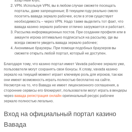
VPN. Используя VPN, вы в любом случае сможете посещать
порталы, даже запрещенные; В текущем году реально смело
посетить вавада зеркало рабочее, если в этом существует
необходимость – через VPN. Надо также выделить тот факт, что
вавада казино зеркало рабочее отлично загружается и работает.
Рассылка информационных постов. При создании профиля или в
аккаунте игрока оптимально подписаться на рассылку, где вы
всегда сможете увидеть вавада зеркало рабочее;
Анонимные браузеры. При помощи подобных браузеров вы
сможете открыть любой портал, который не доступен.
Благодаря тому, что казино портал имеет Vavada рабочее зеркало уже,
пользователи могут сохранять свои бонусы. К слову, vavada казино
зеркало на текущий момент играет ключевую роль для игроков, так как
они имеют возможность играть полностью бесплатно на сайте.
Несмотря на то, что Вавада не имеет лицензионного соглашения, а
сторонние сервисы его блокируют, пользователи могут играть в вендеры
через
вавада регистрация онлайн
оригинальный ресурс рабочее
зеркало полностью легально.
Вход на официальный портал казино
Вавада