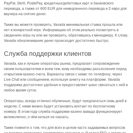
PayPal, Skrill, PostePay, кредитных/дебетовых карт и банковского
перевода, а также от 600 EUR для немедленного перевода и 2 евро для
ваучера на снятие денег.
Также вы можете проверить, Vavada минимальная ставка прошла или
нет в конкретной игре. Информацию об этом реально посмотреть в
сведениях игры ну или же проверить, обратившись к менеджеру. К слову,
Vavada обналичивание денег происходит достаточно быстро.
Служба поддержки клиентов
Vavada, как и лучшие операторы рынка, предлагает сопровождение
своим пользователям и всем тем, кому необходимы разъяснения перед
открытием казино счета. Варианты связи с ними: по телефону, через
Live Chat или сообщением, используя анкету на платформе. Vavada
поддержка достаточно удобная и предоставляет шанс связаться с ней в
любое время суток.
Операторы, всегда отлично обученные, будут предлагаться семь дней в
неделю. С ними можно будет установить контакт по бесплатному
номеру. В этом году служба поддержки казино вавада функционирует
великолепно, о чём нельзя не сказать.
Также помните о том, что для всех в целом часто задаваемых вопросов
на ресурсе оператора активирован специальный отдел FAQ, с которым