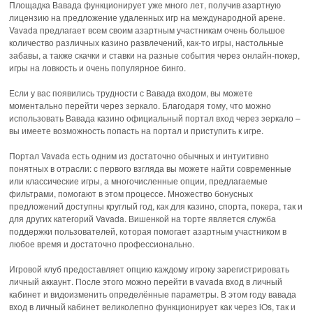
Площадка Вавада функционирует уже много лет, получив азартную
лицензию на предложение удаленных игр на международной арене.
Vavada предлагает всем своим азартным участникам очень большое
количество различных казино развлечений, как-то игры, настольные
забавы, а также скачки и ставки на разные события через онлайн-покер,
игры на ловкость и очень популярное бинго.
Если у вас появились трудности с Вавада входом, вы можете
моментально перейти через зеркало. Благодаря тому, что можно
использовать Вавада казино официальный портал вход через зеркало –
вы имеете возможность попасть на портал и приступить к игре.
Портал Vavada есть одним из достаточно обычных и интуитивно
понятных в отрасли: с первого взгляда вы можете найти современные
или классические игры, а многочисленные опции, предлагаемые
фильтрами, помогают в этом процессе. Множество бонусных
предложений доступны круглый год, как для казино, спорта, покера, так и
для других категорий Vavada. Вишенкой на торте является служба
поддержки пользователей, которая помогает азартным участником в
любое время и достаточно профессионально.
Игровой клуб предоставляет опцию каждому игроку зарегистрировать
личный аккаунт. После этого можно перейти в vavada вход в личный
кабинет и видоизменить определённые параметры. В этом году вавада
вход в личный кабинет великолепно функционирует как через iOs, так и