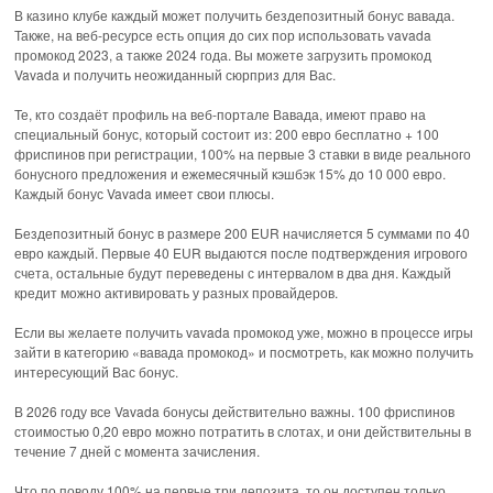
В казино клубе каждый может получить бездепозитный бонус вавада.
Также, на веб-ресурсе есть опция до сих пор использовать vavada
промокод 2023, а также 2024 года. Вы можете загрузить промокод
Vavada и получить неожиданный сюрприз для Вас.
Те, кто создаёт профиль на веб-портале Вавада, имеют право на
специальный бонус, который состоит из: 200 евро бесплатно + 100
фриспинов при регистрации, 100% на первые 3 ставки в виде реального
бонусного предложения и ежемесячный кэшбэк 15% до 10 000 евро.
Каждый бонус Vavada имеет свои плюсы.
Бездепозитный бонус в размере 200 EUR начисляется 5 суммами по 40
евро каждый. Первые 40 EUR выдаются после подтверждения игрового
счета, остальные будут переведены с интервалом в два дня. Каждый
кредит можно активировать у разных провайдеров.
Если вы желаете получить vavada промокод уже, можно в процессе игры
зайти в категорию «вавада промокод» и посмотреть, как можно получить
интересующий Вас бонус.
В 2026 году все Vavada бонусы действительно важны. 100 фриспинов
стоимостью 0,20 евро можно потратить в слотах, и они действительны в
течение 7 дней с момента зачисления.
Что по поводу 100% на первые три депозита, то он доступен только