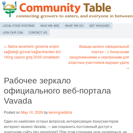
MENU
SKIP TO CONTENT
LOCAL FOOD SYSTEMS
WHO WE ARE
WHAT WE DO
GET INVOLVED
JOIN OUR CSA
CONTACT US
←
Bahis severlerin güvenle erişim
Вавада казино официальный
Post navigation
sağladığı güncel bağlantılardan biri
портал – с бонусными
1King casino giriş 2025 olmaktadır
предложениями и сюрпризами для
азартных участников ищущих удачу
→
Рабочее зеркало
официального веб-портала
Vavada
Posted on
May 10, 2026
by
kelvingraddick
Один из наиболее острых вопросов, интересующих бонусхантеров
интернет-казино Vavada, — как сохранить постоянный доступ к
азартному сайту без перебоев? При этом сохраняя цель развлечься, не