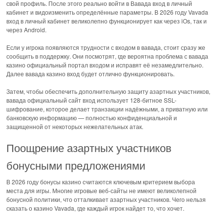
свой профиль. После этого реально войти в Вавада вход в личный
кабинет и видоизменить определённые параметры. В 2026 году Vavada
вход в личный кабинет великолепно функционирует как через iOs, так и
через Android.
Если у игрока появляются трудности с входом в вавада, стоит сразу же
сообщить в поддержку. Они посмотрят, где вероятна проблема с вавада
казино официальный портал входом и исправят её незамедлительно.
Далее вавада казино вход будет отлично функционировать.
Затем, чтобы обеспечить дополнительную защиту азартных участников,
вавада официальный сайт вход использует 128-битное SSL-
шифрование, которое делает транзакции надёжными, а приватную или
банковскую информацию — полностью конфиденциальной и
защищенной от некоторых нежелательных атак.
Поощрение азартных участников
бонусными предложениями
В 2026 году бонусы казино считаются ключевым критерием выбора
места для игры. Многие игровые веб-сайты не имеют великолепной
бонусной политики, что отталкивает азартных участников. Чего нельзя
сказать о казино Vavada, где каждый игрок найдет то, что хочет.