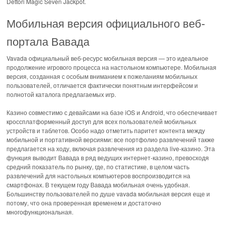
Dettori Magic Seven Jackpot.
Мобильная версия официального веб-
портала Вавада
Vavada официальный веб-ресурс мобильная версия — это идеальное
продолжение игрового процесса на настольном компьютере. Мобильная
версия, созданная с особым вниманием к пожеланиям мобильных
пользователей, отличается фактически понятным интерфейсом и
полнотой каталога предлагаемых игр.
Казино совместимо с девайсами на базе iOS и Android, что обеспечивает
кроссплатформенный доступ для всех пользователей мобильных
устройств и таблетов. Особо надо отметить паритет контента между
мобильной и портативной версиями: все портфолио развлечений также
предлагается на ходу, включая развлечения из раздела live-казино. Эта
функция выводит Вавада в ряд ведущих интернет-казино, превосходя
средний показатель по рынку, где, по статистике, в целом часть
развлечений для настольных компьютеров воспроизводится на
смартфонах. В текущем году Вавада мобильная очень удобная.
Большинству пользователей по душе vavada мобильная версия еще и
потому, что она проверенная временем и достаточно
многофункциональная.