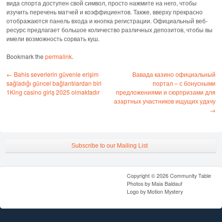
вида спорта доступен свой символ, просто нажмите на него, чтобы
изучить перечень матчей и коэффициентов. Также, вверху прекрасно
отображаются панель входа и кнопка регистрации. Официальный веб-
ресурс предлагает большое количество различных депозитов, чтобы вы
имели возможность сорвать куш.
Bookmark the
permalink
.
←
Bahis severlerin güvenle erişim
Вавада казино официальный
Post navigation
sağladığı güncel bağlantılardan biri
портал – с бонусными
1King casino giriş 2025 olmaktadır
предложениями и сюрпризами для
азартных участников ищущих удачу
→
Subscribe to our Mailing List
Copyright © 2026 Community Table
Photos by Maia Baldauf
Logo by Motion Mystery