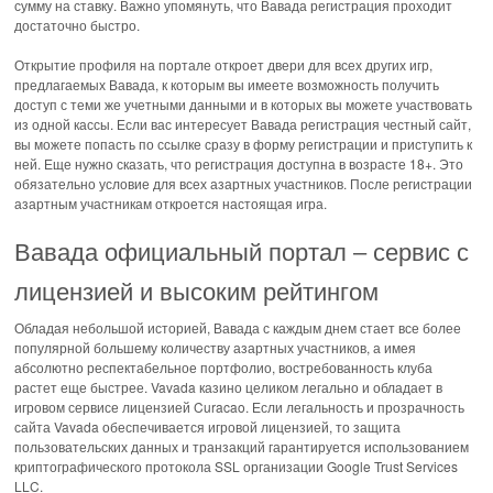
сумму на ставку. Важно упомянуть, что Вавада регистрация проходит
достаточно быстро.
Открытие профиля на портале откроет двери для всех других игр,
предлагаемых Вавада, к которым вы имеете возможность получить
доступ с теми же учетными данными и в которых вы можете участвовать
из одной кассы. Если вас интересует Вавада регистрация честный сайт,
вы можете попасть по ссылке сразу в форму регистрации и приступить к
ней. Еще нужно сказать, что регистрация доступна в возрасте 18+. Это
обязательно условие для всех азартных участников. После регистрации
азартным участникам откроется настоящая игра.
Вавада официальный портал – сервис с
лицензией и высоким рейтингом
Обладая небольшой историей, Вавада с каждым днем стает все более
популярной большему количеству азартных участников, а имея
абсолютно респектабельное портфолио, востребованность клуба
растет еще быстрее. Vavada казино целиком легально и обладает в
игровом сервисе лицензией Curacao. Если легальность и прозрачность
сайта Vavada обеспечивается игровой лицензией, то защита
пользовательских данных и транзакций гарантируется использованием
криптографического протокола SSL организации Google Trust Services
LLC.