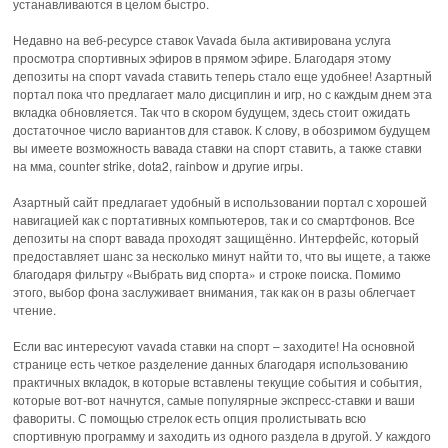
устанавливаются в целом быстро.
Недавно на веб-ресурсе ставок Vavada была активирована услуга
просмотра спортивных эфиров в прямом эфире. Благодаря этому
депозиты на спорт vavada ставить теперь стало еще удобнее! Азартный
портал пока что предлагает мало дисциплин и игр, но с каждым днем эта
вкладка обновляется. Так что в скором будущем, здесь стоит ожидать
достаточное число вариантов для ставок. К слову, в обозримом будущем
вы имеете возможность вавада ставки на спорт ставить, а также ставки
на мма, counter strike, dota2, rainbow и другие игры.
Азартный сайт предлагает удобный в использовании портал с хорошей
навигацией как с портативных компьютеров, так и со смартфонов. Все
депозиты на спорт вавада проходят защищённо. Интерфейс, который
предоставляет шанс за несколько минут найти то, что вы ищете, а также
благодаря фильтру «Выбрать вид спорта» и строке поиска. Помимо
этого, выбор фона заслуживает внимания, так как он в разы облегчает
чтение.
Если вас интересуют vavada ставки на спорт – заходите! На основной
странице есть четкое разделение данных благодаря использованию
практичных вкладок, в которые вставлены текущие события и события,
которые вот-вот начнутся, самые популярные экспресс-ставки и ваши
фавориты. С помощью стрелок есть опция пролистывать всю
спортивную программу и заходить из одного раздела в другой. У каждого