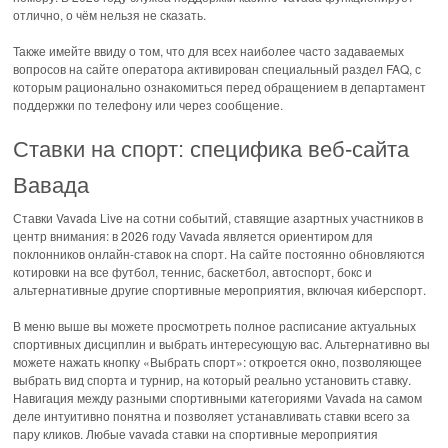
отлично, о чём нельзя не сказать.
Также имейте ввиду о том, что для всех наиболее часто задаваемых
вопросов на сайте оператора активирован специальный раздел FAQ, с
которым рационально ознакомиться перед обращением в департамент
поддержки по телефону или через сообщение.
Ставки на спорт: специфика веб-сайта
Вавада
Ставки Vavada Live на сотни событий, ставящие азартных участников в
центр внимания: в 2026 году Vavada является ориентиром для
поклонников онлайн-ставок на спорт. На сайте постоянно обновляются
котировки на все футбол, теннис, баскетбол, автоспорт, бокс и
альтернативные другие спортивные мероприятия, включая киберспорт.
В меню выше вы можете просмотреть полное расписание актуальных
спортивных дисциплин и выбрать интересующую вас. Альтернативно вы
можете нажать кнопку «Выбрать спорт»: откроется окно, позволяющее
выбрать вид спорта и турнир, на который реально установить ставку.
Навигация между разными спортивными категориями Vavada на самом
деле интуитивно понятна и позволяет устанавливать ставки всего за
пару кликов. Любые vavada ставки на спортивные мероприятия