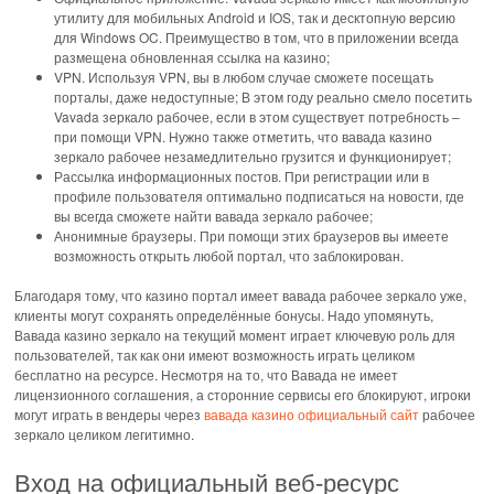
утилиту для мобильных Android и IOS, так и десктопную версию
для Windows OC. Преимущество в том, что в приложении всегда
размещена обновленная ссылка на казино;
VPN. Используя VPN, вы в любом случае сможете посещать
порталы, даже недоступные; В этом году реально смело посетить
Vavada зеркало рабочее, если в этом существует потребность –
при помощи VPN. Нужно также отметить, что вавада казино
зеркало рабочее незамедлительно грузится и функционирует;
Рассылка информационных постов. При регистрации или в
профиле пользователя оптимально подписаться на новости, где
вы всегда сможете найти вавада зеркало рабочее;
Анонимные браузеры. При помощи этих браузеров вы имеете
возможность открыть любой портал, что заблокирован.
Благодаря тому, что казино портал имеет вавада рабочее зеркало уже,
клиенты могут сохранять определённые бонусы. Надо упомянуть,
Вавада казино зеркало на текущий момент играет ключевую роль для
пользователей, так как они имеют возможность играть целиком
бесплатно на ресурсе. Несмотря на то, что Вавада не имеет
лицензионного соглашения, а сторонние сервисы его блокируют, игроки
могут играть в вендеры через
вавада казино официальный сайт
рабочее
зеркало целиком легитимно.
Вход на официальный веб-ресурс