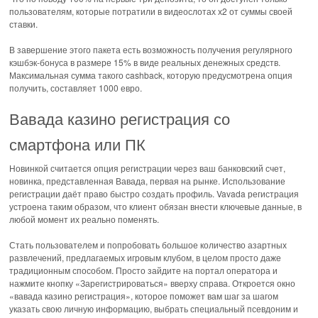
пользователям, которые потратили в видеослотах х2 от суммы своей
ставки.
В завершение этого пакета есть возможность получения регулярного
кэшбэк-бонуса в размере 15% в виде реальных денежных средств.
Максимальная сумма такого cashback, которую предусмотрена опция
получить, составляет 1000 евро.
Вавада казино регистрация со
смартфона или ПК
Новинкой считается опция регистрации через ваш банковский счет,
новинка, представленная Вавада, первая на рынке. Использование
регистрации даёт право быстро создать профиль. Vavada регистрация
устроена таким образом, что клиент обязан внести ключевые данные, в
любой момент их реально поменять.
Стать пользователем и попробовать большое количество азартных
развлечений, предлагаемых игровым клубом, в целом просто даже
традиционным способом. Просто зайдите на портал оператора и
нажмите кнопку «Зарегистрироваться» вверху справа. Откроется окно
«вавада казино регистрация», которое поможет вам шаг за шагом
указать свою личную информацию, выбрать специальный псевдоним и