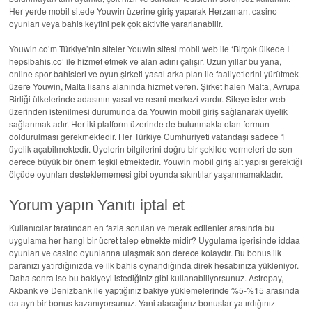
Her yerde mobil sitede Youwin üzerine giriş yaparak Herzaman, casino
oyunları veya bahis keyfini pek çok aktivite yararlanabilir.
Youwin.co’m Türkiye’nin siteler Youwin sitesi mobil web ile ‘Birçok ülkede I
hepsibahis.co’ ile hizmet etmek ve alan adını çalışır. Uzun yıllar bu yana,
online spor bahisleri ve oyun şirketi yasal arka plan ile faaliyetlerini yürütmek
üzere Youwin, Malta lisans alanında hizmet veren. Şirket halen Malta, Avrupa
Birliği ülkelerinde adasının yasal ve resmi merkezi vardır. Siteye ister web
üzerinden istenilmesi durumunda da Youwin mobil giriş sağlanarak üyelik
sağlanmaktadır. Her iki platform üzerinde de bulunmakta olan formun
doldurulması gerekmektedir. Her Türkiye Cumhuriyeti vatandaşı sadece 1
üyelik açabilmektedir. Üyelerin bilgilerini doğru bir şekilde vermeleri de son
derece büyük bir önem teşkil etmektedir. Youwin mobil giriş alt yapısı gerektiği
ölçüde oyunları desteklememesi gibi oyunda sıkıntılar yaşanmamaktadır.
Yorum yapın Yanıtı iptal et
Kullanıcılar tarafından en fazla sorulan ve merak edilenler arasında bu
uygulama her hangi bir ücret talep etmekte midir? Uygulama içerisinde iddaa
oyunları ve casino oyunlarına ulaşmak son derece kolaydır. Bu bonus ilk
paranızı yatırdığınızda ve ilk bahis oynandığında direk hesabınıza yükleniyor.
Daha sonra ise bu bakiyeyi istediğiniz gibi kullanabiliyorsunuz. Astropay,
Akbank ve Denizbank ile yaptığınız bakiye yüklemelerinde %5-%15 arasında
da ayrı bir bonus kazanıyorsunuz. Yani alacağınız bonuslar yatırdığınız