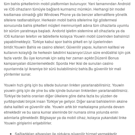
tüm bahis şirketlerinin mobil platformları bulunuyor. Yani tamamından Android
ve iOS cihazların tümüyle bağlantı kurmamız mümkün. Herhangi bir model
kısıtlaması olmadığı gibi Windows Phone ya da benzer alternatiflere yönelik
sitelere rastlanabiliyor. Herkesin mobil bahis sitelerine ilgi göstermesi
sonucunda bahis şirketleri müşteri memnuniyeti adına tüm cihazlarla uyumlu
bir sürüm yaratmaya başladı. Andorid işletim sistemine ait cihazlarla ya da
iOS kullanan telefon ve tabletlerle kolayca Youwin mobil üzerinden bahsimizi
yapabilmekteyiz. Türkiye kabul spor bahis şirketi en iyi üyelerinden
biridir.Youwin Bahis ve casino siteleri; Güvenilir yapısı, kullanım kalitesi ve
kullanım kolaylığı ile herkesin takdirini kazanıyor.Uzun süre endüstrisi için çok
fazla vardır. Bu üye korumak için satış her zaman açıktır.Düzenli Bonus
kampanyaları düzenlemektedir. Sporda Her ikisi de sunulan casino
oyunlarında iyi ikramiye bir sürü bulabilirsiniz bahis.Bu güvenilir bir mali
yöntemler sunar.
Youwin hızlı giriş için bu sitede bulunan linkten yararlanabilirsiniz. Youwin
youwin giriş için de yine bu site içinde bulunan linklerden yararlanabilirsiniz.
Türkiye’de bahis oranları diğer ülkelere göre daha fazla bu yüzden de
yurtdışındaki birçok insan Türkiye’ye geliyor. Diğer sanal bahislerinin aksine
daha kaliteli ve güvenilir site. Youwin artık bir markalaşma yolunda devam
etmektedir ve bu sana kumar aleminde bir numara olma yolunda emin
adımlarla gitmektedir. Bilgisayar ya da mobil cihaz, kolayca yukarıdaki linke
Youwin girişlerini erişebilirler.
Sağladıkları altyapıları ile oldukça güvenilir hizmet vermektedir.