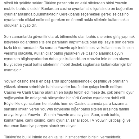
şifreli bir şekilde saklar. Türkiye pazarında en eski sitelerden birisi Youwin
mobile bahis sitesidir. Bunlardan casino oyunları site içerisinde en beğenilen
oyunlar arasında bulunmaktadır. Gerek bahis seçenekleri gerek ise casino
oyunlarında dikkat edilmesi gereken en önemli nokta sitelerin kullanmakta
oldukları alt yapıdır.
Son zamanlarda güvenilir olarak bilinmekte olan bahis sitelerine giriş yapmak
isteyerek dolandırıcı sitelere paralarını kaptırmakta olan kişi sayısı son derece
fazla bir durumdadır. Bu soruna Youwin apk indirilmesi ve kullanılması ile son
verilmiş olacaktır. Kullanıcılar bahis yaparken ve Casino alanında oyun
oynarken bilgisayarlardan daha çok kullandıkları cihazlar telefonları oluyor.
Bu yüzden yasal bahis sitelerinin mobil destek sağlaması kullanıcılar için bir
avantajdır.
Youwin casino sitesi en başlarda spor bahislerindeki çeşitlilik ve oranların
yüksek olması sebebiyle bahis severler tarafından çokça tercih ediliyor.
Casino ve Canlı Casino alanları en başta tercih edilmese de, çok önemli oyun
sağlayıcıları ile anlaşarak bünyesine bir sürü Casino oyunlarını dahil etti.
Böylelikle oyuncuların hem bahis hem de Casino alanında para kazanma
şansına imkan veren YouWin böylelikle diğer bahis siteleri arasında farkını
ortaya koydu. Youwin – Sitenin Youwin ana sayfası; Spor, canlı bahis,
kumarhane, canlı casino, canlı oyunlar, sanal spor, TV Youwin üst başlığı ve
durumun ikramiye parçası olarak yer alıyor.
Türkiye’de bu iki isimle de en kaliteli hizmetlerden birisini vermektedir.