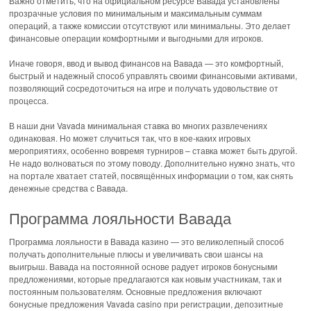
Важно отметить, что на официальном ресурсе Вавада установлены
прозрачные условия по минимальным и максимальным суммам
операций, а также комиссии отсутствуют или минимальны. Это делает
финансовые операции комфортными и выгодными для игроков.
Иначе говоря, ввод и вывод финансов на Вавада — это комфортный,
быстрый и надежный способ управлять своими финансовыми активами,
позволяющий сосредоточиться на игре и получать удовольствие от
процесса.
В наши дни Vavada минимальная ставка во многих развлечениях
одинаковая. Но может случиться так, что в кое-каких игровых
мероприятиях, особенно вовремя турниров – ставка может быть другой.
Не надо волноваться по этому поводу. Дополнительно нужно знать, что
на портале хватает статей, посвящённых информации о том, как снять
денежные средства с Вавада.
Программа лояльности Вавада
Программа лояльности в Вавада казино — это великолепный способ
получать дополнительные плюсы и увеличивать свои шансы на
выигрыш. Вавада на постоянной основе радует игроков бонусными
предложениями, которые предлагаются как новым участникам, так и
постоянным пользователям. Основные предложения включают
бонусные предложения Vavada casino при регистрации, депозитные