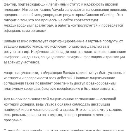
фактор, подтверждающий легитимный статус и надёжность игровой
площадки. Интернет-казино Vavada запускается на основании лицензии,
предоставленной международным регулятором Curacao eGaming. Это
говорит о том, что все процессы на сайте соответствуют
международным параметрам, а работа контролируется и проверяется
официальными органами.
Вавада казино использует сертифицированные азартные продукты от
ведущих раработчиков, что исключает опцию вмешательства в
результаты игр. Надёжность площадки подтверждается использованием
шифрования данных, защищающего личную информацию и транзакции
азартных участников.
Азартные участники, выбирающие Вавада казино, могут быть уверены в
честности и прозрачности всех действий. Наличие лицензионного
соглашения также позволяет обеспечить доступ к разнообразным
платёжным сервисам, быструю верификацию и быстрые выплаты.
Для многих пользователей лицензионное соглашение — основной
критерий доверия, ведь Vavada обязана соблюдать инструкции
надёжной игры и честного расчёта ставок. Это означает, что у каждого
есть реальные шансы на выигрыш, а споры решаются честно и
прозрачно.
Таким образом, vavada — это не просто комфортная и функциональная