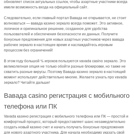
обновляет список актуальных ссылок, чтобы азартные участники всегда
имели возможность входа на официальный сайт.
Следовательно, если главный портал Вавада не открывается, не стоит
волноваться — вавада казино зеркало всегда поможет. Это активное,
логичное и оригинальное решение, созданное для удобства
пользователей и обеспечения безопасности их данных. Получите
бонусные предложения для новых азартных участников через вавада
рабочее зеркало в настоящее время и наслаждайтесь игровым
процессом без ограничений!
В этом году большой % игроков пользуются vavada casino зеркало. Это
великолепная опция не только обойти разные блокировки, но также не
схватить разные вирусы. Поэтому Вавада казино зеркало в настоящий
момент используют действительно многие. Желаете узнать про vavada
зеркало? Читайте дальше!
Вавада casino регистрация с мобильного
телефона или ПК
Vavada казино регистрация с мобильного телефона или ПК — простой и
комфортный процесс, который предоставляет шанс незамедлительно
создать новый казино счет и начать получать бонусные предложения
для нового азартного участника. Для начала необходимо указать свой