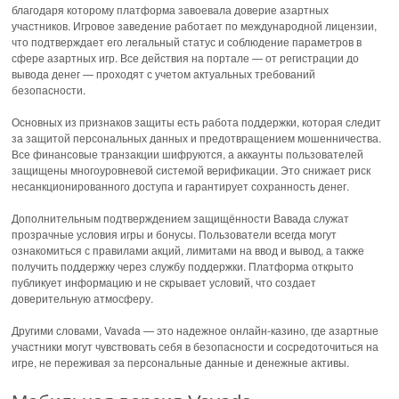
благодаря которому платформа завоевала доверие азартных
участников. Игровое заведение работает по международной лицензии,
что подтверждает его легальный статус и соблюдение параметров в
сфере азартных игр. Все действия на портале — от регистрации до
вывода денег — проходят с учетом актуальных требований
безопасности.
Основных из признаков защиты есть работа поддержки, которая следит
за защитой персональных данных и предотвращением мошенничества.
Все финансовые транзакции шифруются, а аккаунты пользователей
защищены многоуровневой системой верификации. Это снижает риск
несанкционированного доступа и гарантирует сохранность денег.
Дополнительным подтверждением защищённости Вавада служат
прозрачные условия игры и бонусы. Пользователи всегда могут
ознакомиться с правилами акций, лимитами на ввод и вывод, а также
получить поддержку через службу поддержки. Платформа открыто
публикует информацию и не скрывает условий, что создает
доверительную атмосферу.
Другими словами, Vavada — это надежное онлайн-казино, где азартные
участники могут чувствовать себя в безопасности и сосредоточиться на
игре, не переживая за персональные данные и денежные активы.