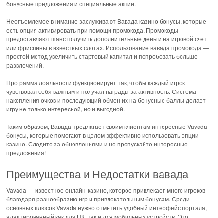
бонусные предложения и специальные акции.
Неотъемлемое внимание заслуживают Вавада казино бонусы, которые
есть опция активировать при помощи промокода. Промокоды
предоставляют шанс получить дополнительные деньги на игровой счет
или фриспины в известных слотах. Использование вавада промокода —
простой метод увеличить стартовый капитал и попробовать больше
развлечений.
Программа лояльности функционирует так, чтобы каждый игрок
чувствовал себя важным и получал награды за активность. Система
накопления очков и последующий обмен их на бонусные баллы делает
игру не только интересной, но и выгодной.
Таким образом, Вавада предлагает своим клиентам интересные Vavada
бонусы, которые помогают в целом эффективно использовать опции
казино. Следите за обновлениями и не пропускайте интересные
предложения!
Преимущества и Недостатки вавада
Vavada — известное онлайн-казино, которое привлекает много игроков
благодаря разнообразию игр и привлекательным бонусам. Среди
основных плюсов Vavada нужно отметить удобный интерфейс портала,
адаптированный как для ПК, так и для мобильных устройств. Это