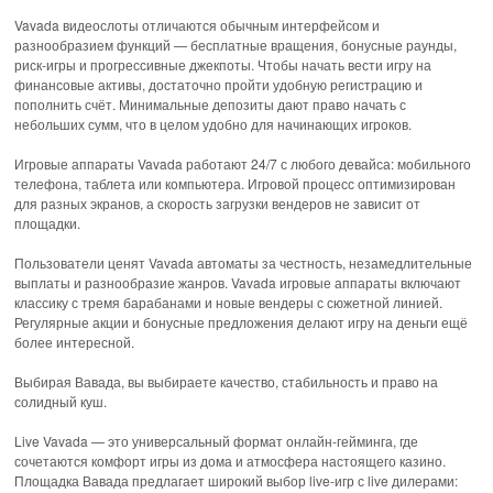
Vavada видеослоты отличаются обычным интерфейсом и
разнообразием функций — бесплатные вращения, бонусные раунды,
риск-игры и прогрессивные джекпоты. Чтобы начать вести игру на
финансовые активы, достаточно пройти удобную регистрацию и
пополнить счёт. Минимальные депозиты дают право начать с
небольших сумм, что в целом удобно для начинающих игроков.
Игровые аппараты Vavada работают 24/7 с любого девайса: мобильного
телефона, таблета или компьютера. Игровой процесс оптимизирован
для разных экранов, а скорость загрузки вендеров не зависит от
площадки.
Пользователи ценят Vavada автоматы за честность, незамедлительные
выплаты и разнообразие жанров. Vavada игровые аппараты включают
классику с тремя барабанами и новые вендеры с сюжетной линией.
Регулярные акции и бонусные предложения делают игру на деньги ещё
более интересной.
Выбирая Вавада, вы выбираете качество, стабильность и право на
солидный куш.
Live Vavada — это универсальный формат онлайн-гейминга, где
сочетаются комфорт игры из дома и атмосфера настоящего казино.
Площадка Вавада предлагает широкий выбор live-игр с live дилерами: