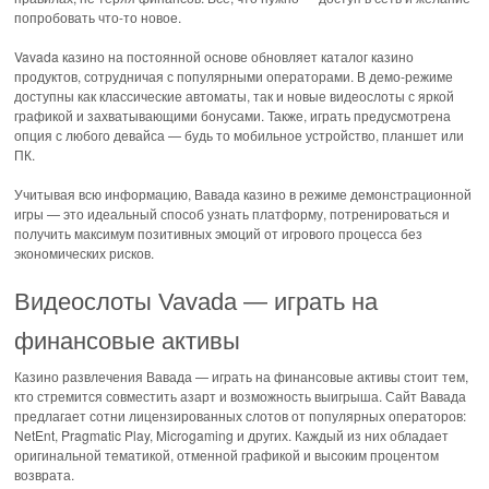
попробовать что-то новое.
Vavada казино на постоянной основе обновляет каталог казино
продуктов, сотрудничая с популярными операторами. В демо-режиме
доступны как классические автоматы, так и новые видеослоты с яркой
графикой и захватывающими бонусами. Также, играть предусмотрена
опция с любого девайса — будь то мобильное устройство, планшет или
ПК.
Учитывая всю информацию, Вавада казино в режиме демонстрационной
игры — это идеальный способ узнать платформу, потренироваться и
получить максимум позитивных эмоций от игрового процесса без
экономических рисков.
Видеослоты Vavada — играть на
финансовые активы
Казино развлечения Вавада — играть на финансовые активы стоит тем,
кто стремится совместить азарт и возможность выигрыша. Сайт Вавада
предлагает сотни лицензированных слотов от популярных операторов:
NetEnt, Pragmatic Play, Microgaming и других. Каждый из них обладает
оригинальной тематикой, отменной графикой и высоким процентом
возврата.