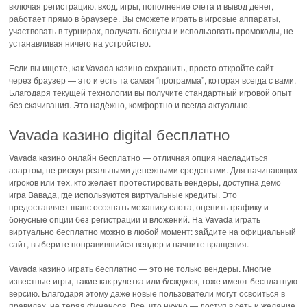
включая регистрацию, вход, игры, пополнение счета и вывод денег,
работает прямо в браузере. Вы сможете играть в игровые аппараты,
участвовать в турнирах, получать бонусы и использовать промокоды, не
устанавливая ничего на устройство.
Если вы ищете, как Vavada казино сохранить, просто откройте сайт
через браузер — это и есть та самая “программа”, которая всегда с вами.
Благодаря текущей технологии вы получите стандартный игровой опыт
без скачивания. Это надёжно, комфортно и всегда актуально.
Vavada казино digital бесплатно
Vavada казино онлайн бесплатно — отличная опция насладиться
азартом, не рискуя реальными денежными средствами. Для начинающих
игроков или тех, кто желает протестировать вендеры, доступна демо
игра Вавада, где используются виртуальные кредиты. Это
предоставляет шанс осознать механику слота, оценить графику и
бонусные опции без регистрации и вложений. На Vavada играть
виртуально бесплатно можно в любой момент: зайдите на официальный
сайт, выберите понравившийся вендер и начните вращения.
Vavada казино играть бесплатно — это не только вендеры. Многие
известные игры, такие как рулетка или блэкджек, тоже имеют бесплатную
версию. Благодаря этому даже новые пользователи могут освоиться в
правилах, не теряя финансов. Все, что нужно — доступ в сеть и желание