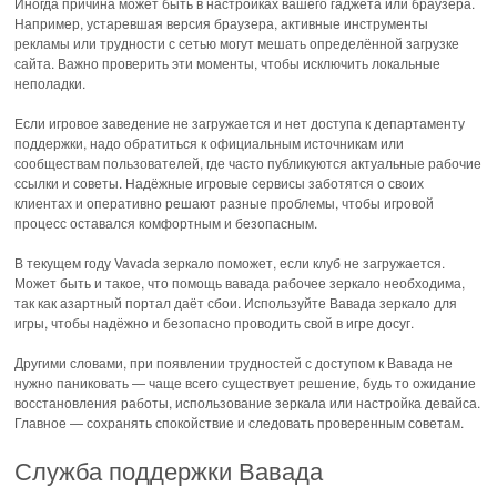
Иногда причина может быть в настройках вашего гаджета или браузера.
Например, устаревшая версия браузера, активные инструменты
рекламы или трудности с сетью могут мешать определённой загрузке
сайта. Важно проверить эти моменты, чтобы исключить локальные
неполадки.
Если игровое заведение не загружается и нет доступа к департаменту
поддержки, надо обратиться к официальным источникам или
сообществам пользователей, где часто публикуются актуальные рабочие
ссылки и советы. Надёжные игровые сервисы заботятся о своих
клиентах и оперативно решают разные проблемы, чтобы игровой
процесс оставался комфортным и безопасным.
В текущем году Vavada зеркало поможет, если клуб не загружается.
Может быть и такое, что помощь вавада рабочее зеркало необходима,
так как азартный портал даёт сбои. Используйте Вавада зеркало для
игры, чтобы надёжно и безопасно проводить свой в игре досуг.
Другими словами, при появлении трудностей с доступом к Вавада не
нужно паниковать — чаще всего существует решение, будь то ожидание
восстановления работы, использование зеркала или настройка девайса.
Главное — сохранять спокойствие и следовать проверенным советам.
Служба поддержки Вавада