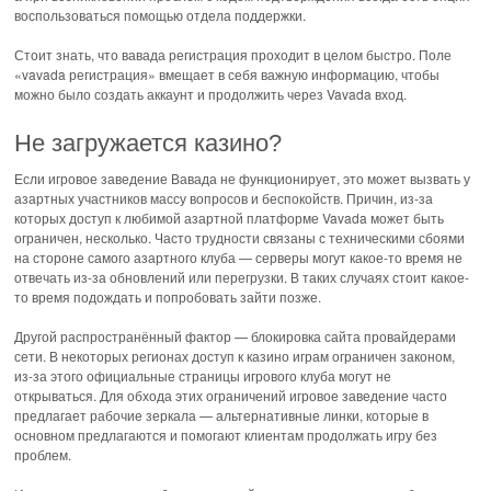
воспользоваться помощью отдела поддержки.
Стоит знать, что вавада регистрация проходит в целом быстро. Поле
«vavada регистрация» вмещает в себя важную информацию, чтобы
можно было создать аккаунт и продолжить через Vavada вход.
Не загружается казино?
Если игровое заведение Вавада не функционирует, это может вызвать у
азартных участников массу вопросов и беспокойств. Причин, из-за
которых доступ к любимой азартной платформе Vavada может быть
ограничен, несколько. Часто трудности связаны с техническими сбоями
на стороне самого азартного клуба — серверы могут какое-то время не
отвечать из-за обновлений или перегрузки. В таких случаях стоит какое-
то время подождать и попробовать зайти позже.
Другой распространённый фактор — блокировка сайта провайдерами
сети. В некоторых регионах доступ к казино играм ограничен законом,
из-за этого официальные страницы игрового клуба могут не
открываться. Для обхода этих ограничений игровое заведение часто
предлагает рабочие зеркала — альтернативные линки, которые в
основном предлагаются и помогают клиентам продолжать игру без
проблем.