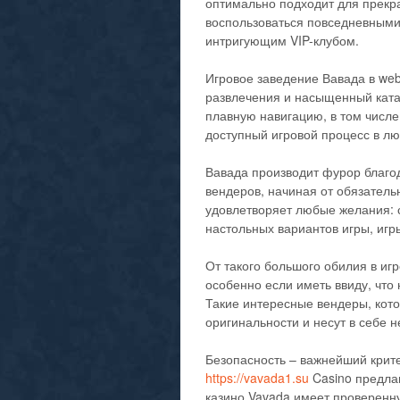
оптимально подходит для прекра
воспользоваться повседневными
интригующим VIP-клубом.
Игровое заведение Вавада в web
развлечения и насыщенный ката
плавную навигацию, в том числе
доступный игровой процесс в л
Вавада производит фурор благо
вендеров, начиная от обязател
удовлетворяет любые желания: 
настольных вариантов игры, игр
От такого большого обилия в иг
особенно если иметь ввиду, чт
Такие интересные вендеры, кото
оригинальности и несут в себе 
Безопасность – важнейший крит
https://vavada1.su
Casino предла
казино Vavada имеет проверенн