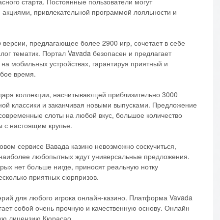
сного старта. Постоянные пользователи могут
 акциями, привлекательной программой лояльности и
 версии, предлагающее более 2900 игр, сочетает в себе
лог тематик. Портал Vavada безопасен и предлагает
 на мобильных устройствах, гарантируя приятный и
юбое время.
даря коллекции, насчитывающей приблизительно 3000
ьной классики и заканчивая новыми выпусками. Предложение
современные слоты на любой вкус, большое количество
ы с настоящим крупье.
ровом сервисе Вавада казино невозможно соскучиться,
о наиболее любопытных ждут универсальные предложения.
рых нет больше нигде, приносят реальную нотку
несколько приятных сюрпризов.
ерий для любого игрока онлайн-казино. Платформа Vavada
гает собой очень прочную и качественную основу. Онлайн
ую лицензию Кюрасао.