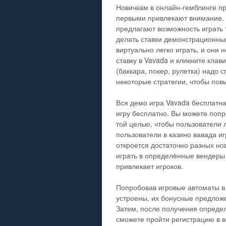
Новичкам в онлайн-гемблинге п
первыми привлекают внимание. В
предлагают возможность играть 
делать ставки демонстрационны
виртуально легко играть, и они
ставку в Vavada и кликните кла
(баккара, покер, рулетка) надо 
некоторые стратегии, чтобы по
Вся демо игра Vavada бесплатна
игру бесплатно. Вы можете попро
той целью, чтобы пользователи 
пользователи в казино вавада и
откроется достаточно разных нов
играть в определённые вендеры 
привлекает игроков.
Попробовав игровые автоматы в 
устроены, их бонусные предлож
Затем, после получения определ
сможете пройти регистрацию в в