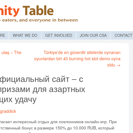
RE
WHAT WE DO
GET INVOLVED
JOIN OUR CSA
CONTACT
 ulaş – The
Türkiye’de en güvenilir sitelerde oynanan
oyunlardan biri 40 burning hot slot demo oyna
oldu
→
официальный сайт – с
призами для азартных
щих удачу
ngraddick
лагает интересный отдых для поклонников онлайн-игр. При
етственный бонус в размере 150% до 10.000 RUB, который