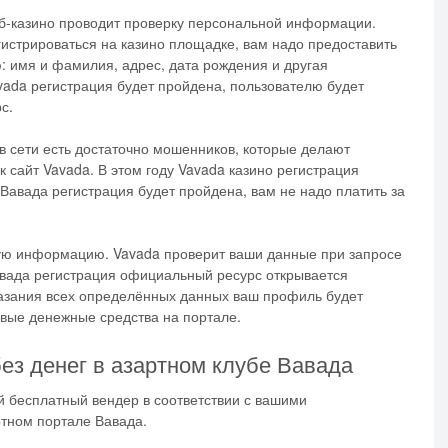
еб-казино проводит проверку персональной информации.
истрироваться на казино площадке, вам надо предоставить
имя и фамилия, адрес, дата рождения и другая
vada регистрация будет пройдена, пользователю будет
с.
 в сети есть достаточно мошенников, которые делают
к сайт Vavada. В этом году Vavada казино регистрация
 Вавада регистрация будет пройдена, вам не надо платить за
ую информацию. Vavada проверит ваши данные при запросе
авада регистрация официальный ресурс открывается
казания всех определённых данных ваш профиль будет
новые денежные средства на портале.
ез денег в азартном клубе Вавада
й бесплатный вендер в соответствии с вашими
ртном портале Вавада.