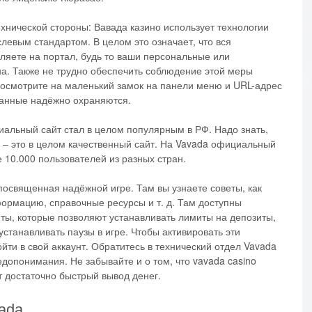
ехнической стороны: Вавада казино использует технологии
евым стандартом. В целом это означает, что вся
ляете на портал, будь то ваши персональные или
а. Также не трудно обеспечить соблюдение этой меры
посмотрите на маленький замок на панели меню и URL-адрес
 данные надёжно охраняются.
иальный сайт стал в целом популярным в РФ. Надо знать,
 – это в целом качественный сайт. На Vavada официальный
 10.000 пользователей из разных стран.
 посвященная надёжной игре. Там вы узнаете советы, как
ормацию, справочные ресурсы и т. д. Там доступны
ты, которые позволяют устанавливать лимиты на депозиты,
станавливать паузы в игре. Чтобы активировать эти
йти в свой аккаунт. Обратитесь в технический отдел Vavada
едопонимания. Не забывайте и о том, что vavada casino
 достаточно быстрый вывод денег.
ada