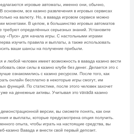
редлагаются игровые автоматы, именно они, обычно,
 основном, все казино развлечения в игровых сервисах
только на валюту. Но, в вавада игровом сервисе можно
ми монетами. В целом, в большинство игровых автоматов
 не требуют определённых серьезных знаний. Установите
вишу «Пуск» для начала игры. С настольными играми
сперва изучить правила и выплаты, а также использовать
высить ваши шансы на получение прибыли.
я и любой человек имеет возможность в вавада казино вести
бовать свои силы в казино клубе без денег. Делается это с
лучше ознакомились с казино ресурсом. После того, как
грать онлайн бесплатно в некоторые игры смогут, им
ых функций. По статистике, после этого человек захочет
уже на денежные активы. Учитывая это vavada казино
демонстрационной версии, вы сможете понять, как они
ения и выплаты, которые предусмотрена опция получить.
енного опыта, чтобы играть на настоящие средства, вы
еб-казино Вавада и внести свой первый депозит.