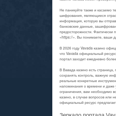
Не паникуйте также и касаемо т
шифрования, являющиеся отрасл
информация, которую вы отправ
банковские данные, зашифрован
предосторожности. Фактически 
«https://». Вы понимаете, ваши
В 2026 году Vavada казино офиц
что Vavada официальный ресурс
портал заходит ежедневно более
В Вавада казино есть страница,
сохранять контроль, важную инф
реальные конкретные инструмен
напоминания о времени и даже у
ограничения, вам необходимо во
казино, в случае вопросов или н
официальный ресурс предлагает
Зеркало портала Vav