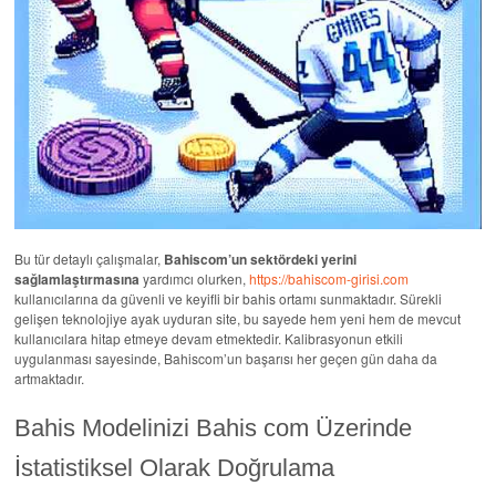
Bu tür detaylı çalışmalar,
Bahiscom’un sektördeki yerini
sağlamlaştırmasına
yardımcı olurken,
https://bahiscom-girisi.com
kullanıcılarına da güvenli ve keyifli bir bahis ortamı sunmaktadır. Sürekli
gelişen teknolojiye ayak uyduran site, bu sayede hem yeni hem de mevcut
kullanıcılara hitap etmeye devam etmektedir. Kalibrasyonun etkili
uygulanması sayesinde, Bahiscom’un başarısı her geçen gün daha da
artmaktadır.
Bahis Modelinizi Bahis com Üzerinde
İstatistiksel Olarak Doğrulama