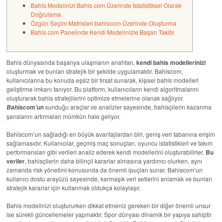
Bahis Modelinizi Bahis com Üzerinde İstatistiksel Olarak
Doğrulama
Özgün Seçim Matrisleri bahiscom Üzerinde Oluşturma
Bahis com Panelinde Kendi Modelinizle Başarı Takibi
Bahis dünyasında başarıya ulaşmanın anahtarı,
kendi bahis modellerinizi
oluşturmak ve bunları stratejik bir şekilde uygulamaktır. Bahiscom,
kullanıcılarına bu konuda eşsiz bir fırsat sunarak, kişisel bahis modelleri
geliştirme imkanı tanıyor. Bu platform, kullanıcıların kendi algoritmalarını
oluşturarak bahis stratejilerini optimize etmelerine olanak sağlıyor.
sunduğu araçlar ve analizler sayesinde, bahisçilerin kazanma
Bahiscom’un
şanslarını artırmaları mümkün hale geliyor.
Bahiscom’un sağladığı en büyük avantajlardan biri, geniş veri tabanına erişim
sağlamasıdır. Kullanıcılar, geçmiş maç sonuçları, oyuncu istatistikleri ve takım
performansları gibi verileri analiz ederek kendi modellerini oluşturabilirler.
Bu
veriler
, bahisçilerin daha bilinçli kararlar almasına yardımcı olurken, aynı
zamanda risk yönetimi konusunda da önemli ipuçları sunar. Bahiscom’un
kullanıcı dostu arayüzü sayesinde, karmaşık veri setlerini anlamak ve bunları
stratejik kararlar için kullanmak oldukça kolaylaşır.
Bahis modelinizi oluştururken dikkat etmeniz gereken bir diğer önemli unsur
ise sürekli güncellemeler yapmaktır. Spor dünyası dinamik bir yapıya sahiptir