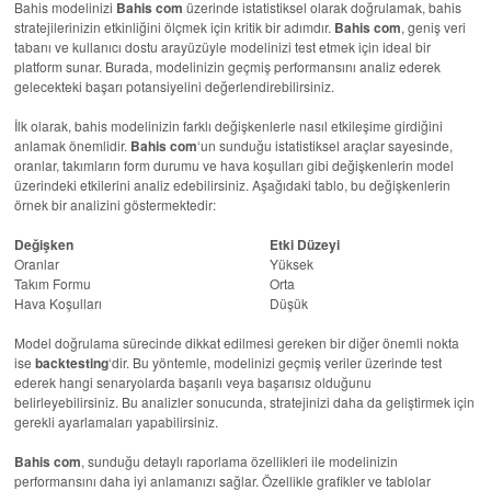
Bahis modelinizi
Bahis com
üzerinde istatistiksel olarak doğrulamak, bahis
stratejilerinizin etkinliğini ölçmek için kritik bir adımdır.
Bahis com
, geniş veri
tabanı ve kullanıcı dostu arayüzüyle modelinizi test etmek için ideal bir
platform sunar. Burada, modelinizin geçmiş performansını analiz ederek
gelecekteki başarı potansiyelini değerlendirebilirsiniz.
İlk olarak, bahis modelinizin farklı değişkenlerle nasıl etkileşime girdiğini
anlamak önemlidir.
Bahis com
‘un sunduğu istatistiksel araçlar sayesinde,
oranlar, takımların form durumu ve hava koşulları gibi değişkenlerin model
üzerindeki etkilerini analiz edebilirsiniz. Aşağıdaki tablo, bu değişkenlerin
örnek bir analizini göstermektedir:
Değişken
Etki Düzeyi
Oranlar
Yüksek
Takım Formu
Orta
Hava Koşulları
Düşük
Model doğrulama sürecinde dikkat edilmesi gereken bir diğer önemli nokta
ise
backtesting
‘dir. Bu yöntemle, modelinizi geçmiş veriler üzerinde test
ederek hangi senaryolarda başarılı veya başarısız olduğunu
belirleyebilirsiniz. Bu analizler sonucunda, stratejinizi daha da geliştirmek için
gerekli ayarlamaları yapabilirsiniz.
Bahis com
, sunduğu detaylı raporlama özellikleri ile modelinizin
performansını daha iyi anlamanızı sağlar. Özellikle grafikler ve tablolar