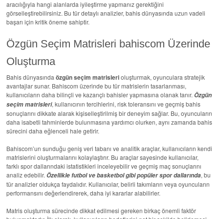
aracılığıyla hangi alanlarda iyileştirme yapmanız gerektiğini
görselleştirebilirsiniz. Bu tür detaylı analizler, bahis dünyasında uzun vadeli
başarı için kritik öneme sahiptir.
Özgün Seçim Matrisleri bahiscom Üzerinde
Oluşturma
Bahis dünyasında
özgün seçim matrisleri
oluşturmak, oyunculara stratejik
avantajlar sunar. Bahiscom üzerinde bu tür matrislerin tasarlanması,
kullanıcıların daha bilinçli ve kazançlı bahisler yapmasına olanak tanır.
Özgün
, kullanıcının tercihlerini, risk toleransını ve geçmiş bahis
seçim matrisleri
sonuçlarını dikkate alarak kişiselleştirilmiş bir deneyim sağlar. Bu, oyuncuların
daha isabetli tahminlerde bulunmasına yardımcı olurken, aynı zamanda bahis
sürecini daha eğlenceli hale getirir.
Bahiscom’un sunduğu geniş veri tabanı ve analitik araçlar, kullanıcıların kendi
matrislerini oluşturmalarını kolaylaştırır. Bu araçlar sayesinde kullanıcılar,
farklı spor dallarındaki istatistikleri inceleyebilir ve geçmiş maç sonuçlarını
analiz edebilir.
, bu
Özellikle futbol ve basketbol gibi popüler spor dallarında
tür analizler oldukça faydalıdır. Kullanıcılar, belirli takımların veya oyuncuların
performansını değerlendirerek, daha iyi kararlar alabilirler.
Matris oluşturma sürecinde dikkat edilmesi gereken birkaç önemli faktör