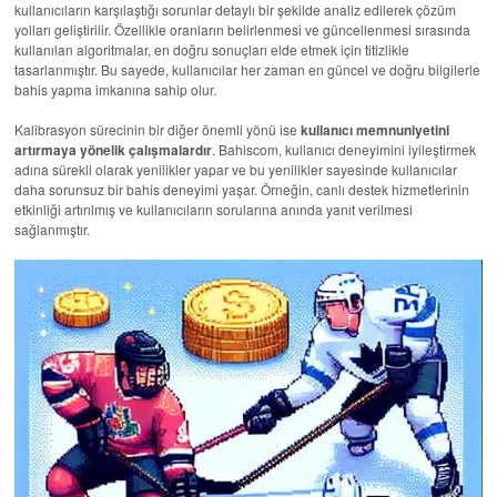
kullanıcıların karşılaştığı sorunlar detaylı bir şekilde analiz edilerek çözüm
yolları geliştirilir. Özellikle oranların belirlenmesi ve güncellenmesi sırasında
kullanılan algoritmalar, en doğru sonuçları elde etmek için titizlikle
tasarlanmıştır. Bu sayede, kullanıcılar her zaman en güncel ve doğru bilgilerle
bahis yapma imkanına sahip olur.
Kalibrasyon sürecinin bir diğer önemli yönü ise
kullanıcı memnuniyetini
artırmaya yönelik çalışmalardır
. Bahiscom, kullanıcı deneyimini iyileştirmek
adına sürekli olarak yenilikler yapar ve bu yenilikler sayesinde kullanıcılar
daha sorunsuz bir bahis deneyimi yaşar. Örneğin, canlı destek hizmetlerinin
etkinliği artırılmış ve kullanıcıların sorularına anında yanıt verilmesi
sağlanmıştır.