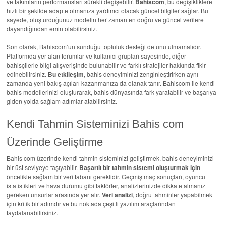
ve takımların performansları sürekli değişebilir.
Bahiscom
, bu değişikliklere
hızlı bir şekilde adapte olmanıza yardımcı olacak güncel bilgiler sağlar. Bu
sayede, oluşturduğunuz modelin her zaman en doğru ve güncel verilere
dayandığından emin olabilirsiniz.
Son olarak, Bahiscom’un sunduğu topluluk desteği de unutulmamalıdır.
Platformda yer alan forumlar ve kullanıcı grupları sayesinde, diğer
bahisçilerle bilgi alışverişinde bulunabilir ve farklı stratejiler hakkında fikir
edinebilirsiniz.
Bu etkileşim
, bahis deneyiminizi zenginleştirirken aynı
zamanda yeni bakış açıları kazanmanıza da olanak tanır. Bahiscom ile kendi
bahis modellerinizi oluşturarak, bahis dünyasında fark yaratabilir ve başarıya
giden yolda sağlam adımlar atabilirsiniz.
Kendi Tahmin Sisteminizi Bahis com
Üzerinde Geliştirme
Bahis com üzerinde kendi tahmin sisteminizi geliştirmek, bahis deneyiminizi
bir üst seviyeye taşıyabilir.
Başarılı bir tahmin sistemi oluşturmak için
öncelikle sağlam bir veri tabanı gereklidir. Geçmiş maç sonuçları, oyuncu
istatistikleri ve hava durumu gibi faktörler, analizlerinizde dikkate almanız
gereken unsurlar arasında yer alır.
Veri analizi
, doğru tahminler yapabilmek
için kritik bir adımdır ve bu noktada çeşitli yazılım araçlarından
faydalanabilirsiniz.