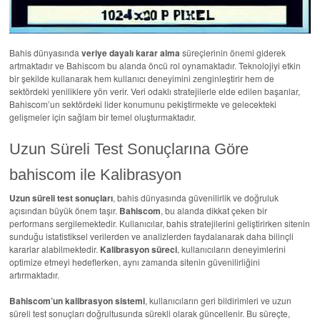
Bahis dünyasında
veriye dayalı karar alma
süreçlerinin önemi giderek
artmaktadır ve Bahiscom bu alanda öncü rol oynamaktadır. Teknolojiyi etkin
bir şekilde kullanarak hem kullanıcı deneyimini zenginleştirir hem de
sektördeki yeniliklere yön verir. Veri odaklı stratejilerle elde edilen başarılar,
Bahiscom’un sektördeki lider konumunu pekiştirmekte ve gelecekteki
gelişmeler için sağlam bir temel oluşturmaktadır.
Uzun Süreli Test Sonuçlarına Göre
bahiscom ile Kalibrasyon
Uzun süreli test sonuçları
, bahis dünyasında güvenilirlik ve doğruluk
açısından büyük önem taşır.
Bahiscom
, bu alanda dikkat çeken bir
performans sergilemektedir. Kullanıcılar, bahis stratejilerini geliştirirken sitenin
sunduğu istatistiksel verilerden ve analizlerden faydalanarak daha bilinçli
kararlar alabilmektedir.
Kalibrasyon süreci
, kullanıcıların deneyimlerini
optimize etmeyi hedeflerken, aynı zamanda sitenin güvenilirliğini
artırmaktadır.
Bahiscom’un kalibrasyon sistemi
, kullanıcıların geri bildirimleri ve uzun
süreli test sonuçları doğrultusunda sürekli olarak güncellenir. Bu süreçte,