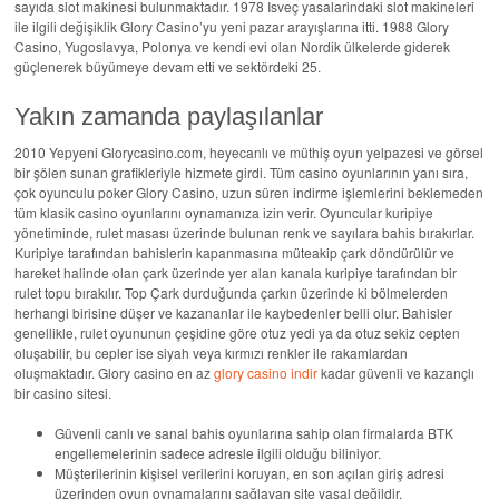
sayıda slot makinesi bulunmaktadır. 1978 Isveç yasalarindaki slot makineleri
ile ilgili değişiklik Glory Casino’yu yeni pazar arayışlarına itti. 1988 Glory
Casino, Yugoslavya, Polonya ve kendi evi olan Nordik ülkelerde giderek
güçlenerek büyümeye devam etti ve sektördeki 25.
Yakın zamanda paylaşılanlar
2010 Yepyeni Glorycasino.com, heyecanlı ve müthiş oyun yelpazesi ve görsel
bir şölen sunan grafikleriyle hizmete girdi. Tüm casino oyunlarının yanı sıra,
çok oyunculu poker Glory Casino, uzun süren indirme işlemlerini beklemeden
tüm klasik casino oyunlarını oynamanıza izin verir. Oyuncular kuripiye
yönetiminde, rulet masası üzerinde bulunan renk ve sayılara bahis bırakırlar.
Kuripiye tarafından bahislerin kapanmasına müteakip çark döndürülür ve
hareket halinde olan çark üzerinde yer alan kanala kuripiye tarafından bir
rulet topu bırakılır. Top Çark durduğunda çarkın üzerinde ki bölmelerden
herhangi birisine düşer ve kazananlar ile kaybedenler belli olur. Bahisler
genellikle, rulet oyununun çeşidine göre otuz yedi ya da otuz sekiz cepten
oluşabilir, bu cepler ise siyah veya kırmızı renkler ile rakamlardan
oluşmaktadır. Glory casino en az
glory casino indir
kadar güvenli ve kazançlı
bir casino sitesi.
Güvenli canlı ve sanal bahis oyunlarına sahip olan firmalarda BTK
engellemelerinin sadece adresle ilgili olduğu biliniyor.
Müşterilerinin kişisel verilerini koruyan, en son açılan giriş adresi
üzerinden oyun oynamalarını sağlayan site yasal değildir.