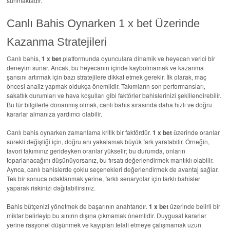
sunmaktadır.
Canlı Bahis Oynarken 1 x bet Üzerinde
Kazanma Stratejileri
Canlı bahis,
1 x bet
platformunda oyunculara dinamik ve heyecan verici bir
deneyim sunar. Ancak, bu heyecanın içinde kaybolmamak ve kazanma
şansını artırmak için bazı stratejilere dikkat etmek gerekir. İlk olarak, maç
öncesi analiz yapmak oldukça önemlidir. Takımların son performansları,
sakatlık durumları ve hava koşulları gibi faktörler bahislerinizi şekillendirebilir.
Bu tür bilgilerle donanmış olmak, canlı bahis sırasında daha hızlı ve doğru
kararlar almanıza yardımcı olabilir.
Canlı bahis oynarken zamanlama kritik bir faktördür.
1 x bet
üzerinde oranlar
sürekli değiştiği için, doğru anı yakalamak büyük fark yaratabilir. Örneğin,
favori takımınız gerideyken oranlar yükselir; bu durumda, onların
toparlanacağını düşünüyorsanız, bu fırsatı değerlendirmek mantıklı olabilir.
Ayrıca, canlı bahislerde çoklu seçenekleri değerlendirmek de avantaj sağlar.
Tek bir sonuca odaklanmak yerine, farklı senaryolar için farklı bahisler
yaparak riskinizi dağıtabilirsiniz.
Bahis bütçenizi yönetmek de başarının anahtarıdır.
1 x bet
üzerinde belirli bir
miktar belirleyip bu sınırın dışına çıkmamak önemlidir. Duygusal kararlar
yerine rasyonel düşünmek ve kayıpları telafi etmeye çalışmamak uzun