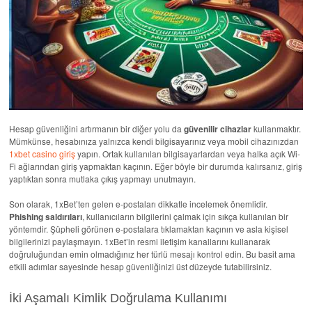
Hesap güvenliğini artırmanın bir diğer yolu da
güvenilir cihazlar
kullanmaktır.
Mümkünse, hesabınıza yalnızca kendi bilgisayarınız veya mobil cihazınızdan
1xbet casino giriş
yapın. Ortak kullanılan bilgisayarlardan veya halka açık Wi-
Fi ağlarından giriş yapmaktan kaçının. Eğer böyle bir durumda kalırsanız, giriş
yaptıktan sonra mutlaka çıkış yapmayı unutmayın.
Son olarak, 1xBet’ten gelen e-postaları dikkatle incelemek önemlidir.
Phishing saldırıları
, kullanıcıların bilgilerini çalmak için sıkça kullanılan bir
yöntemdir. Şüpheli görünen e-postalara tıklamaktan kaçının ve asla kişisel
bilgilerinizi paylaşmayın. 1xBet’in resmi iletişim kanallarını kullanarak
doğruluğundan emin olmadığınız her türlü mesajı kontrol edin. Bu basit ama
etkili adımlar sayesinde hesap güvenliğinizi üst düzeyde tutabilirsiniz.
İki Aşamalı Kimlik Doğrulama Kullanımı