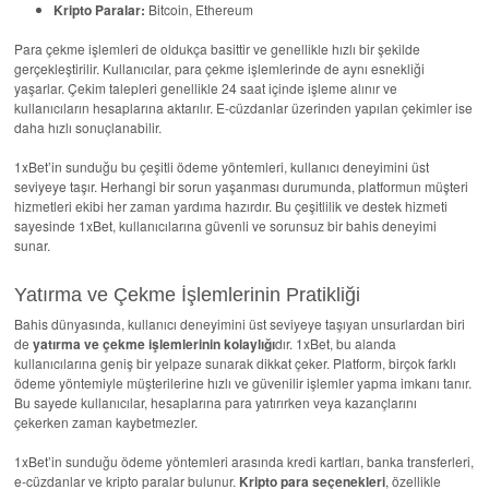
Kripto Paralar:
Bitcoin, Ethereum
Para çekme işlemleri de oldukça basittir ve genellikle hızlı bir şekilde
gerçekleştirilir. Kullanıcılar, para çekme işlemlerinde de aynı esnekliği
yaşarlar. Çekim talepleri genellikle 24 saat içinde işleme alınır ve
kullanıcıların hesaplarına aktarılır. E-cüzdanlar üzerinden yapılan çekimler ise
daha hızlı sonuçlanabilir.
1xBet’in sunduğu bu çeşitli ödeme yöntemleri, kullanıcı deneyimini üst
seviyeye taşır. Herhangi bir sorun yaşanması durumunda, platformun müşteri
hizmetleri ekibi her zaman yardıma hazırdır. Bu çeşitlilik ve destek hizmeti
sayesinde 1xBet, kullanıcılarına güvenli ve sorunsuz bir bahis deneyimi
sunar.
Yatırma ve Çekme İşlemlerinin Pratikliği
Bahis dünyasında, kullanıcı deneyimini üst seviyeye taşıyan unsurlardan biri
de
yatırma ve çekme işlemlerinin kolaylığı
dır. 1xBet, bu alanda
kullanıcılarına geniş bir yelpaze sunarak dikkat çeker. Platform, birçok farklı
ödeme yöntemiyle müşterilerine hızlı ve güvenilir işlemler yapma imkanı tanır.
Bu sayede kullanıcılar, hesaplarına para yatırırken veya kazançlarını
çekerken zaman kaybetmezler.
1xBet’in sunduğu ödeme yöntemleri arasında kredi kartları, banka transferleri,
e-cüzdanlar ve kripto paralar bulunur.
Kripto para seçenekleri
, özellikle