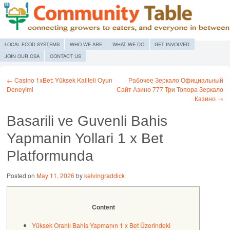
MENU
SKIP TO CONTENT
LOCAL FOOD SYSTEMS
WHO WE ARE
WHAT WE DO
GET INVOLVED
JOIN OUR CSA
CONTACT US
←
Casino 1xBet: Yüksek Kaliteli Oyun
Рабочее Зеркало Официальный
Post navigation
Deneyimi
Сайт Азино 777 Три Топора Зеркало
Казино
→
Basarili ve Guvenli Bahis
Yapmanin Yollari 1 x Bet
Platformunda
Posted on
May 11, 2026
by
kelvingraddick
Content
Yüksek Oranlı Bahis Yapmanın 1 x Bet Üzerindeki