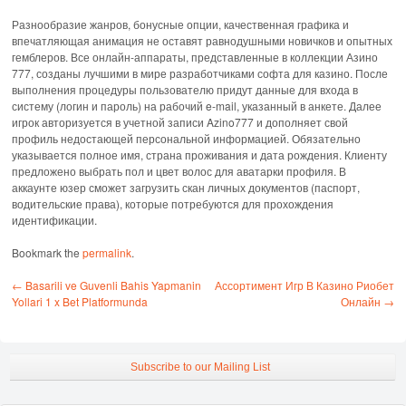
Разнообразие жанров, бонусные опции, качественная графика и
впечатляющая анимация не оставят равнодушными новичков и опытных
гемблеров. Все онлайн-аппараты, представленные в коллекции Азино
777, созданы лучшими в мире разработчиками софта для казино. После
выполнения процедуры пользователю придут данные для входа в
систему (логин и пароль) на рабочий e-mail, указанный в анкете. Далее
игрок авторизуется в учетной записи Azino777 и дополняет свой
профиль недостающей персональной информацией. Обязательно
указывается полное имя, страна проживания и дата рождения. Клиенту
предложено выбрать пол и цвет волос для аватарки профиля. В
аккаунте юзер сможет загрузить скан личных документов (паспорт,
водительские права), которые потребуются для прохождения
идентификации.
Bookmark the
permalink
.
←
Basarili ve Guvenli Bahis Yapmanin
Ассортимент Игр В Казино Риобет
Post navigation
Yollari 1 x Bet Platformunda
Онлайн
→
Subscribe to our Mailing List