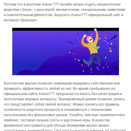
Потому что в игротеке Азино 777 онлайн лучше отдать предпочтение
моделям с бонус- с риск-игрой, множителями, специальными символами
и накопительным джекпотом. Загрузить Азино777 официальный сайт в
интернет-браузере.
Бесплатная версия позволит гемблерам придумать собственную или
проверить эффективность любой из них. Во время пребывания на
официальном сайте Азино777 предлагается играть без регистрации в
бесплатные игровые аппараты. Тренировочный режим позволит узнать,
что представляет собой любой аппарат. Можно изучить его правила,
особенности азартного процесса и ознакомиться с техническим
наполнением без финансовых рисков. Узнайте, чем еще привлекателен
гемблинг, тестируя лучшие слоты и карточные игры. В качестве
временного инструмента для обхода блокировки казино можно
использовать анонимайзеры. Они просты в использовании, но работают