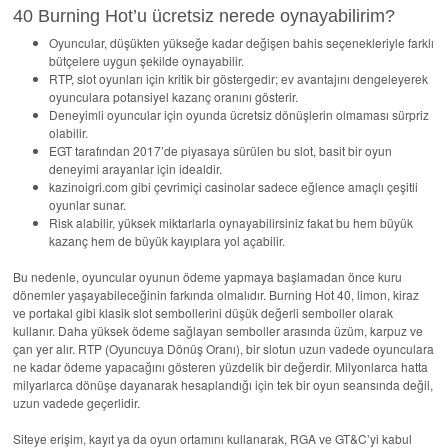
40 Burning Hot’u ücretsiz nerede oynayabilirim?
Oyuncular, düşükten yükseğe kadar değişen bahis seçenekleriyle farklı
bütçelere uygun şekilde oynayabilir.
RTP, slot oyunları için kritik bir göstergedir; ev avantajını dengeleyerek
oyunculara potansiyel kazanç oranını gösterir.
Deneyimli oyuncular için oyunda ücretsiz dönüşlerin olmaması sürpriz
olabilir.
EGT tarafından 2017’de piyasaya sürülen bu slot, basit bir oyun
deneyimi arayanlar için idealdir.
kazinoigri.com gibi çevrimiçi casinolar sadece eğlence amaçlı çeşitli
oyunlar sunar.
Risk alabilir, yüksek miktarlarla oynayabilirsiniz fakat bu hem büyük
kazanç hem de büyük kayıplara yol açabilir.
Bu nedenle, oyuncular oyunun ödeme yapmaya başlamadan önce kuru
dönemler yaşayabileceğinin farkında olmalıdır. Burning Hot 40, limon, kiraz
ve portakal gibi klasik slot sembollerini düşük değerli semboller olarak
kullanır. Daha yüksek ödeme sağlayan semboller arasında üzüm, karpuz ve
çan yer alır. RTP (Oyuncuya Dönüş Oranı), bir slotun uzun vadede oyunculara
ne kadar ödeme yapacağını gösteren yüzdelik bir değerdir. Milyonlarca hatta
milyarlarca dönüşe dayanarak hesaplandığı için tek bir oyun seansında değil,
uzun vadede geçerlidir.
Siteye erişim, kayıt ya da oyun ortamını kullanarak, RGA ve GT&C’yi kabul