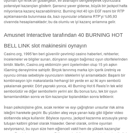
oyunları için kritik bir göstergedir; ev avantajını dengeleyerek oyunculara
potansiyel kazançları gösterir. Şansınız yaver giderse, büyük bir jackpot hatta
milyonlarca kazanç kazanabilirsiniz. Burning Hot 40 için EGT resmi bir RTP
açıklamasında bulunmasa da, bazı oyuncular ortalama RTP’yi %95,93
civarında hesaplamaktadır; bu da olumlu ve iyi kazanç anlamına gelir.
Amusnet Interactive tarafından 40 BURNING HOT
BELL LINK slot makinesini oynayın
Casino.org, 1995’ten beri güvenilir çevrimiçi casino haberleri, rehberler,
incelemeler ve bilgiler sunan, dünyanın saygın bağımsız oyun otoritelerinden
biridir. Martin, Casino.org ekibimizin yeni üyelerinden olup 15 yılı aşkın
iGaming deneyimine sahiptir. Birçok tanınmış marka için içerik üretmiş ve
oyuncu olması sebebiyle oyuncuların isteklerini iyi anlamaktadır. Başarılı bir
kombinasyon için makaralarda herhangi bir yerde en az iki aynı sembolü
yakalamak gerekir. Dört yapraklı yonca, 40 Burning Hot 6 Reels’in tek wild
sembolüdür ve diğer sembollerin yerini alır. Bu bonus turu, tek bir oyun
tamamlandıktan sonra ve tüm kazançlar toplandıktan sonra tetiklenir.
İnsan psikolojisine göre, sıcak renkler ve ısıyı çağrıştıran unsurlar risk alma
isteğini harekete geçirir. Bu yüzden ateş veya yanan kalp gibi öğeler video
slotlarında sıkça kullanılır. Böylece oyuncu, jackpot kazanma arzusuyla yanıp
tutuşan kalbini görsel olarak hisseder. Genel olarak, online oyunları
seviyorsanız, bu oyun size hem eğlenceli vakit hem de yüksek kazançlar