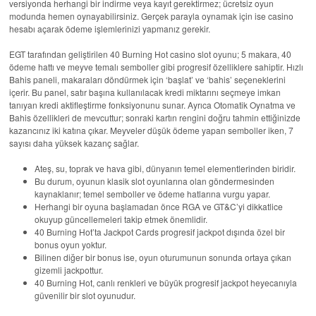
versiyonda herhangi bir indirme veya kayıt gerektirmez; ücretsiz oyun
modunda hemen oynayabilirsiniz. Gerçek parayla oynamak için ise casino
hesabı açarak ödeme işlemlerinizi yapmanız gerekir.
EGT tarafından geliştirilen 40 Burning Hot casino slot oyunu; 5 makara, 40
ödeme hattı ve meyve temalı semboller gibi progresif özelliklere sahiptir. Hızlı
Bahis paneli, makaraları döndürmek için ‘başlat’ ve ‘bahis’ seçeneklerini
içerir. Bu panel, satır başına kullanılacak kredi miktarını seçmeye imkan
tanıyan kredi aktifleştirme fonksiyonunu sunar. Ayrıca Otomatik Oynatma ve
Bahis özellikleri de mevcuttur; sonraki kartın rengini doğru tahmin ettiğinizde
kazancınız iki katına çıkar. Meyveler düşük ödeme yapan semboller iken, 7
sayısı daha yüksek kazanç sağlar.
Ateş, su, toprak ve hava gibi, dünyanın temel elementlerinden biridir.
Bu durum, oyunun klasik slot oyunlarına olan göndermesinden
kaynaklanır; temel semboller ve ödeme hatlarına vurgu yapar.
Herhangi bir oyuna başlamadan önce RGA ve GT&C’yi dikkatlice
okuyup güncellemeleri takip etmek önemlidir.
40 Burning Hot’ta Jackpot Cards progresif jackpot dışında özel bir
bonus oyun yoktur.
Bilinen diğer bir bonus ise, oyun oturumunun sonunda ortaya çıkan
gizemli jackpottur.
40 Burning Hot, canlı renkleri ve büyük progresif jackpot heyecanıyla
güvenilir bir slot oyunudur.