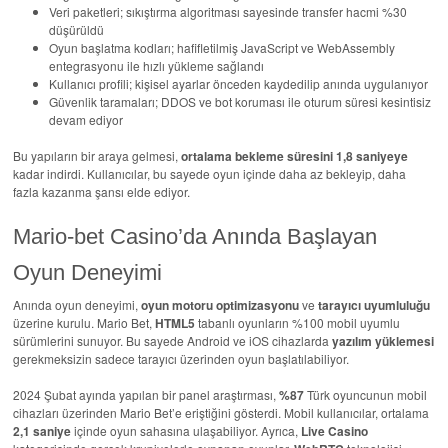
Veri paketleri; sıkıştırma algoritması sayesinde transfer hacmi %30
düşürüldü
Oyun başlatma kodları; hafifletilmiş JavaScript ve WebAssembly
entegrasyonu ile hızlı yükleme sağlandı
Kullanıcı profili; kişisel ayarlar önceden kaydedilip anında uygulanıyor
Güvenlik taramaları; DDOS ve bot koruması ile oturum süresi kesintisiz
devam ediyor
Bu yapıların bir araya gelmesi,
ortalama bekleme süresini 1,8 saniyeye
kadar indirdi. Kullanıcılar, bu sayede oyun içinde daha az bekleyip, daha
fazla kazanma şansı elde ediyor.
Mario-bet Casino’da Anında Başlayan
Oyun Deneyimi
Anında oyun deneyimi,
oyun motoru optimizasyonu
ve
tarayıcı uyumluluğu
üzerine kurulu. Mario Bet,
HTML5
tabanlı oyunların %100 mobil uyumlu
sürümlerini sunuyor. Bu sayede Android ve iOS cihazlarda
yazılım yüklemesi
gerekmeksizin sadece tarayıcı üzerinden oyun başlatılabiliyor.
2024 Şubat ayında yapılan bir panel araştırması,
%87
Türk oyuncunun mobil
cihazları üzerinden Mario Bet’e eriştiğini gösterdi. Mobil kullanıcılar, ortalama
2,1 saniye
içinde oyun sahasına ulaşabiliyor. Ayrıca,
Live Casino