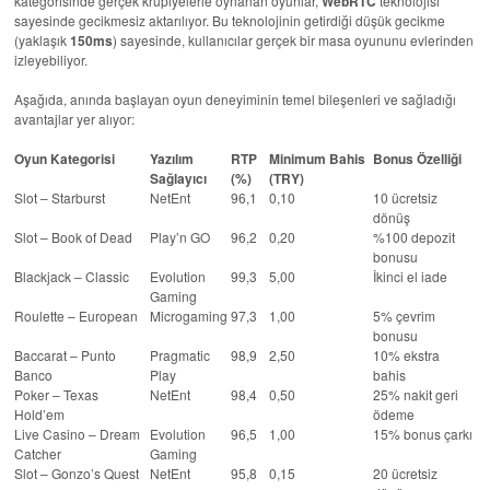
kategorisinde gerçek krupiyelerle oynanan oyunlar,
WebRTC
teknolojisi
sayesinde gecikmesiz aktarılıyor. Bu teknolojinin getirdiği düşük gecikme
(yaklaşık
150ms
) sayesinde, kullanıcılar gerçek bir masa oyununu evlerinden
izleyebiliyor.
Aşağıda, anında başlayan oyun deneyiminin temel bileşenleri ve sağladığı
avantajlar yer alıyor:
Oyun Kategorisi
Yazılım
RTP
Minimum Bahis
Bonus Özelliği
Sağlayıcı
(%)
(TRY)
Slot – Starburst
NetEnt
96,1
0,10
10 ücretsiz
dönüş
Slot – Book of Dead
Play’n GO
96,2
0,20
%100 depozit
bonusu
Blackjack – Classic
Evolution
99,3
5,00
İkinci el iade
Gaming
Roulette – European
Microgaming
97,3
1,00
5% çevrim
bonusu
Baccarat – Punto
Pragmatic
98,9
2,50
10% ekstra
Banco
Play
bahis
Poker – Texas
NetEnt
98,4
0,50
25% nakit geri
Hold’em
ödeme
Live Casino – Dream
Evolution
96,5
1,00
15% bonus çarkı
Catcher
Gaming
Slot – Gonzo’s Quest
NetEnt
95,8
0,15
20 ücretsiz