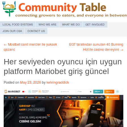
MENU
SKIP TO CONTENT
LOCAL FOOD SYSTEMS
WHO WE ARE
WHAT WE DO
GET INVOLVED
JOIN OUR CSA
CONTACT US
←
Mostbet canli mercler ile yuksek
EGT tarafından sunulan 40 Burning
Post navigation
qazanc
Hot ile casino deneyimi
→
Her seviyeden oyuncu için uygun
platform Mariobet giriş güncel
Posted on
May 23, 2026
by
kelvingraddick