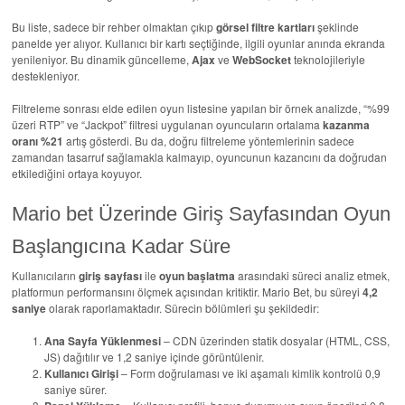
Bu liste, sadece bir rehber olmaktan çıkıp
görsel filtre kartları
şeklinde
panelde yer alıyor. Kullanıcı bir kartı seçtiğinde, ilgili oyunlar anında ekranda
yenileniyor. Bu dinamik güncelleme,
Ajax
ve
WebSocket
teknolojileriyle
destekleniyor.
Filtreleme sonrası elde edilen oyun listesine yapılan bir örnek analizde, “%99
üzeri RTP” ve “Jackpot” filtresi uygulanan oyuncuların ortalama
kazanma
oranı %21
artış gösterdi. Bu da, doğru filtreleme yöntemlerinin sadece
zamandan tasarruf sağlamakla kalmayıp, oyuncunun kazancını da doğrudan
etkilediğini ortaya koyuyor.
Mario bet Üzerinde Giriş Sayfasından Oyun
Başlangıcına Kadar Süre
Kullanıcıların
giriş sayfası
ile
oyun başlatma
arasındaki süreci analiz etmek,
platformun performansını ölçmek açısından kritiktir. Mario Bet, bu süreyi
4,2
saniye
olarak raporlamaktadır. Sürecin bölümleri şu şekildedir:
Ana Sayfa Yüklenmesi
– CDN üzerinden statik dosyalar (HTML, CSS,
JS) dağıtılır ve 1,2 saniye içinde görüntülenir.
Kullanıcı Girişi
– Form doğrulaması ve iki aşamalı kimlik kontrolü 0,9
saniye sürer.