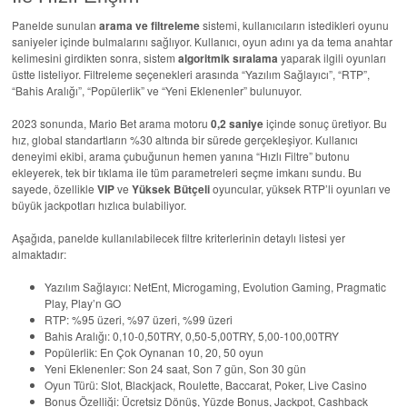
Panelde sunulan
arama ve filtreleme
sistemi, kullanıcıların istedikleri oyunu
saniyeler içinde bulmalarını sağlıyor. Kullanıcı, oyun adını ya da tema anahtar
kelimesini girdikten sonra, sistem
algoritmik sıralama
yaparak ilgili oyunları
üstte listeliyor. Filtreleme seçenekleri arasında “Yazılım Sağlayıcı”, “RTP”,
“Bahis Aralığı”, “Popülerlik” ve “Yeni Eklenenler” bulunuyor.
2023 sonunda, Mario Bet arama motoru
0,2 saniye
içinde sonuç üretiyor. Bu
hız, global standartların %30 altında bir sürede gerçekleşiyor. Kullanıcı
deneyimi ekibi, arama çubuğunun hemen yanına “Hızlı Filtre” butonu
ekleyerek, tek bir tıklama ile tüm parametreleri seçme imkanı sundu. Bu
sayede, özellikle
VIP
ve
Yüksek Bütçeli
oyuncular, yüksek RTP’li oyunları ve
büyük jackpotları hızlıca bulabiliyor.
Aşağıda, panelde kullanılabilecek filtre kriterlerinin detaylı listesi yer
almaktadır:
Yazılım Sağlayıcı: NetEnt, Microgaming, Evolution Gaming, Pragmatic
Play, Play’n GO
RTP: %95 üzeri, %97 üzeri, %99 üzeri
Bahis Aralığı: 0,10‑0,50TRY, 0,50‑5,00TRY, 5,00‑100,00TRY
Popülerlik: En Çok Oynanan 10, 20, 50 oyun
Yeni Eklenenler: Son 24 saat, Son 7 gün, Son 30 gün
Oyun Türü: Slot, Blackjack, Roulette, Baccarat, Poker, Live Casino
Bonus Özelliği: Ücretsiz Dönüş, Yüzde Bonus, Jackpot, Cashback