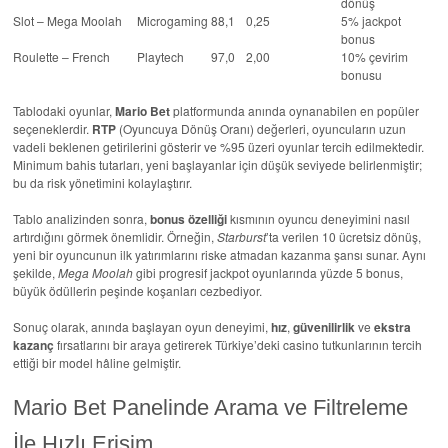
dönüş
Slot – Mega Moolah
Microgaming
88,1
0,25
5% jackpot
bonus
Roulette – French
Playtech
97,0
2,00
10% çevirim
bonusu
Tablodaki oyunlar,
Mario Bet
platformunda anında oynanabilen en popüler
seçeneklerdir.
RTP
(Oyuncuya Dönüş Oranı) değerleri, oyuncuların uzun
vadeli beklenen getirilerini gösterir ve %95 üzeri oyunlar tercih edilmektedir.
Minimum bahis tutarları, yeni başlayanlar için düşük seviyede belirlenmiştir;
bu da risk yönetimini kolaylaştırır.
Tablo analizinden sonra,
bonus özelliği
kısmının oyuncu deneyimini nasıl
artırdığını görmek önemlidir. Örneğin,
Starburst
’ta verilen 10 ücretsiz dönüş,
yeni bir oyuncunun ilk yatırımlarını riske atmadan kazanma şansı sunar. Aynı
şekilde,
Mega Moolah
gibi progresif jackpot oyunlarında yüzde 5 bonus,
büyük ödüllerin peşinde koşanları cezbediyor.
Sonuç olarak, anında başlayan oyun deneyimi,
hız
,
güvenilirlik
ve
ekstra
kazanç
fırsatlarını bir araya getirerek Türkiye’deki casino tutkunlarının tercih
ettiği bir model hâline gelmiştir.
Mario Bet Panelinde Arama ve Filtreleme
İle Hızlı Erişim