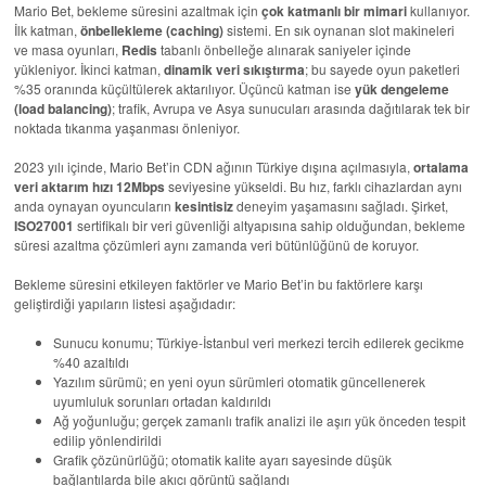
Mario Bet, bekleme süresini azaltmak için
çok katmanlı bir mimari
kullanıyor.
İlk katman,
önbellekleme (caching)
sistemi. En sık oynanan slot makineleri
ve masa oyunları,
Redis
tabanlı önbelleğe alınarak saniyeler içinde
yükleniyor. İkinci katman,
dinamik veri sıkıştırma
; bu sayede oyun paketleri
%35 oranında küçültülerek aktarılıyor. Üçüncü katman ise
yük dengeleme
(load balancing)
; trafik, Avrupa ve Asya sunucuları arasında dağıtılarak tek bir
noktada tıkanma yaşanması önleniyor.
2023 yılı içinde, Mario Bet’in CDN ağının Türkiye dışına açılmasıyla,
ortalama
veri aktarım hızı 12Mbps
seviyesine yükseldi. Bu hız, farklı cihazlardan aynı
anda oynayan oyuncuların
kesintisiz
deneyim yaşamasını sağladı. Şirket,
ISO27001
sertifikalı bir veri güvenliği altyapısına sahip olduğundan, bekleme
süresi azaltma çözümleri aynı zamanda veri bütünlüğünü de koruyor.
Bekleme süresini etkileyen faktörler ve Mario Bet’in bu faktörlere karşı
geliştirdiği yapıların listesi aşağıdadır:
Sunucu konumu; Türkiye‑İstanbul veri merkezi tercih edilerek gecikme
%40 azaltıldı
Yazılım sürümü; en yeni oyun sürümleri otomatik güncellenerek
uyumluluk sorunları ortadan kaldırıldı
Ağ yoğunluğu; gerçek zamanlı trafik analizi ile aşırı yük önceden tespit
edilip yönlendirildi
Grafik çözünürlüğü; otomatik kalite ayarı sayesinde düşük
bağlantılarda bile akıcı görüntü sağlandı