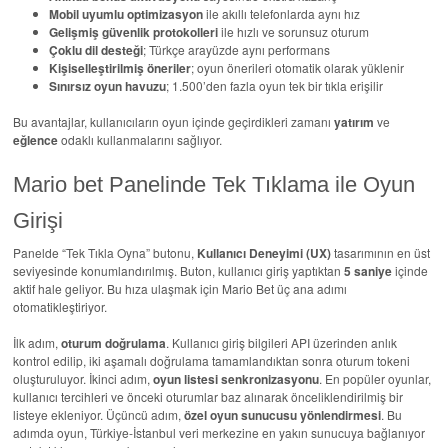
Mobil uyumlu optimizasyon
ile akıllı telefonlarda aynı hız
Gelişmiş güvenlik protokolleri
ile hızlı ve sorunsuz oturum
Çoklu dil desteği
; Türkçe arayüzde aynı performans
Kişiselleştirilmiş öneriler
; oyun önerileri otomatik olarak yüklenir
Sınırsız oyun havuzu
; 1.500’den fazla oyun tek bir tıkla erişilir
Bu avantajlar, kullanıcıların oyun içinde geçirdikleri zamanı
yatırım
ve
eğlence
odaklı kullanmalarını sağlıyor.
Mario bet Panelinde Tek Tıklama ile Oyun
Girişi
Panelde “Tek Tıkla Oyna” butonu,
Kullanıcı Deneyimi (UX)
tasarımının en üst
seviyesinde konumlandırılmış. Buton, kullanıcı giriş yaptıktan
5 saniye
içinde
aktif hale geliyor. Bu hıza ulaşmak için Mario Bet üç ana adımı
otomatikleştiriyor.
İlk adım,
oturum doğrulama
. Kullanıcı giriş bilgileri API üzerinden anlık
kontrol edilip, iki aşamalı doğrulama tamamlandıktan sonra oturum tokeni
oluşturuluyor. İkinci adım,
oyun listesi senkronizasyonu
. En popüler oyunlar,
kullanıcı tercihleri ve önceki oturumlar baz alınarak önceliklendirilmiş bir
listeye ekleniyor. Üçüncü adım,
özel oyun sunucusu yönlendirmesi
. Bu
adımda oyun, Türkiye‑İstanbul veri merkezine en yakın sunucuya bağlanıyor