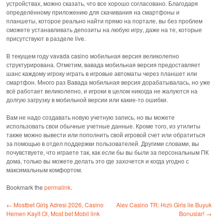
устройствах, можно сказать, что все хорошо согласовано. Благодаря
определённому приложению для скачивания на смартфоны и
планшеты, которое реально найти прямо на портале, вы без проблем
сможете устанавливать депозиты на любую игру, даже на те, которые
присутствуют в разделе live.
В текущем году vavada casino мобильная версия великолепно
структурирована. Отметим, вавада мобильная версия предоставляет
шанс каждому игроку играть в игровые автоматы через планшет или
смартфон. Много раз Вавада мобильная версия дорабатывалась, но уже
всё работает великолепно, и игроки в целом никогда не жалуются на
долгую загрузку в мобильной версии или какие-то ошибки.
Вам не надо создавать новую учетную запись, но вы можете
использовать свои обычные учетные данные. Кроме того, из утилиты
также можно вывести или пополнить свой игровой счет или обратиться
за помощью в отдел поддержки пользователей. Другими словами, вы
почувствуете, что играете так, как если бы вы были за персональным ПК
дома, только вы можете делать это где захочется и когда угодно с
максимальным комфортом.
Bookmark the
permalink
.
←
Mostbet Giriş Adresi 2026, Casino
Alev Casino TR: Hızlı Giris ile Buyuk
Post navigation
Hemen Kayit Ol, Most bet Mobil link
Bonuslar!
→