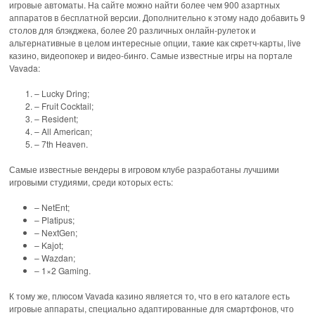
игровые автоматы. На сайте можно найти более чем 900 азартных
аппаратов в бесплатной версии. Дополнительно к этому надо добавить 9
столов для блэкджека, более 20 различных онлайн-рулеток и
альтернативные в целом интересные опции, такие как скретч-карты, live
казино, видеопокер и видео-бинго. Самые известные игры на портале
Vavada:
– Lucky Dring;
– Fruit Cocktail;
– Resident;
– All American;
– 7th Heaven.
Самые известные вендеры в игровом клубе разработаны лучшими
игровыми студиями, среди которых есть:
– NetEnt;
– Platipus;
– NextGen;
– Kajot;
– Wazdan;
– 1×2 Gaming.
К тому же, плюсом Vavada казино является то, что в его каталоге есть
игровые аппараты, специально адаптированные для смартфонов, что