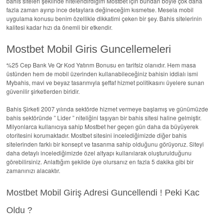
bahis siteleri şeklinde nitelendirdiğim Mostbet için bundan böyle çok daha
fazla zaman ayırıp ince detaylara değineceğim kısmetse. Mesela mobil
uygulama konusu benim özellikle dikkatimi çeken bir şey. Bahis sitelerinin
kalitesi kadar hızı da önemli bir etkendir.
Mostbet Mobil Giris Guncellemeleri
%25 Cep Bank Ve Qr Kod Yatırım Bonusu en tarifsiz olanıdır. Hem masa
üstünden hem de mobil üzerinden kullanabileceğiniz bahisin iddialı ismi
Mybahis, mavi ve beyaz tasarımıyla şeffaf hizmet politikasını üyelere sunan
güvenilir şirketlerden biridir.
Bahis Şirketi 2007 yılında sektörde hizmet vermeye başlamış ve günümüzde
bahis sektöründe ” Lider ” niteliğini taşıyan bir bahis sitesi haline gelmiştir.
Milyonlarca kullanıcıya sahip Mostbet her geçen gün daha da büyüyerek
otoritesini korumaktadır. Mostbet sitesini incelediğimizde diğer bahis
sitelerinden farklı bir konsept ve tasarıma sahip olduğunu görüyoruz. Siteyi
daha detaylı incelediğimizde özel altyapı kullanılarak oluşturulduğunu
görebilirsiniz. Anlattığım şekilde üye olursanız en fazla 5 dakika gibi bir
zamanınızı alacaktır.
Mostbet Mobil Giriş Adresi Guncellendi ! Peki Kac
Oldu ?