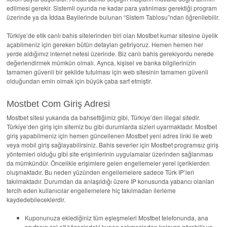
edilmesi gerekir. Sistemli oyunda ne kadar para yatırılması gerektiği program
üzerinde ya da İddaa Bayilerinde bulunan “Sistem Tablosu”ndan öğrenilebilir.
Türkiye’de etik canlı bahis sitelerinden biri olan Mostbet kumar sitesine üyelik
açabilmeniz için gereken bütün detayları getiriyoruz. Hemen hemen her
yerde aldığımız internet nefesi üzerinde. Biz canlı bahis gerekiyordu nerede
değerlendirmek mümkün olmalı. Ayrıca, kişisel ve banka bilgilerinizin
tamamen güvenli bir şekilde tutulması için web sitesinin tamamen güvenli
olduğundan emin olmak için büyük çaba sarf etmiştir.
Mostbet Com Giriş Adresi
Mostbet sitesi yukarıda da bahsettiğimiz gibi, Türkiye’den illegal sitedir.
Türkiye’den giriş için sitemiz bu gibi durumlarda sizleri uyarmaktadır. Mostbet
giriş yapabilmeniz için hemen güncellenen Mostbet yeni adres linki ile web
veya mobil giriş sağlayabilirsiniz. Bahis severler için Mostbet programsız giriş
yöntemleri olduğu gibi site erişimlerinin uygulamalar üzerinden sağlanması
da mümkündür. Öncelikle erişimlere gelen engellemeler yerel içeriklerden
oluşmaktadır. Bu neden yüzünden engellemelere sadece Türk IP’leri
takılmaktadır. Durumdan da anlaşıldığı üzere IP konusunda yabancı olanları
tercih eden kullanıcılar engellemelere hiç takılmadan ilerleme
kaydedebileceklerdir.
Kuponunuza eklediğiniz tüm eşleşmeleri Mostbet telefonunda, ana
sayfanın sol alt köşesindeki kupon sekmesinden kolayca görebilir ve