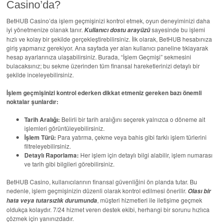
Casino’da?
BetHUB Casino’da işlem geçmişinizi kontrol etmek, oyun deneyiminizi daha
iyi yönetmenize olanak tanır.
sayesinde bu işlemi
Kullanıcı dostu arayüzü
hızlı ve kolay bir şekilde gerçekleştirebilirsiniz. İlk olarak, BetHUB hesabınıza
giriş yapmanız gerekiyor. Ana sayfada yer alan kullanıcı paneline tıklayarak
hesap ayarlarınıza ulaşabilirsiniz. Burada, “İşlem Geçmişi” sekmesini
bulacaksınız; bu sekme üzerinden tüm finansal hareketlerinizi detaylı bir
şekilde inceleyebilirsiniz.
İşlem geçmişinizi kontrol ederken dikkat etmeniz gereken bazı önemli
noktalar şunlardır:
Tarih Aralığı:
Belirli bir tarih aralığını seçerek yalnızca o döneme ait
işlemleri görüntüleyebilirsiniz.
İşlem Türü:
Para yatırma, çekme veya bahis gibi farklı işlem türlerini
filtreleyebilirsiniz.
Detaylı Raporlama:
Her işlem için detaylı bilgi alabilir, işlem numarası
ve tarih gibi bilgileri görebilirsiniz.
BetHUB Casino, kullanıcılarının finansal güvenliğini ön planda tutar. Bu
nedenle, işlem geçmişinizin düzenli olarak kontrol edilmesi önerilir.
Olası bir
, müşteri hizmetleri ile iletişime geçmek
hata veya tutarsızlık durumunda
oldukça kolaydır. 7/24 hizmet veren destek ekibi, herhangi bir sorunu hızlıca
çözmek için yanınızdadır.