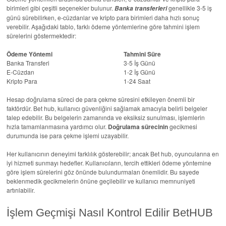
birimleri gibi çeşitli seçenekler bulunur.
genellikle 3-5 iş
Banka transferleri
günü sürebilirken, e-cüzdanlar ve kripto para birimleri daha hızlı sonuç
verebilir. Aşağıdaki tablo, farklı ödeme yöntemlerine göre tahmini işlem
sürelerini göstermektedir:
Ödeme Yöntemi
Tahmini Süre
Banka Transferi
3-5 İş Günü
E-Cüzdan
1-2 İş Günü
Kripto Para
1-24 Saat
Hesap doğrulama süreci de para çekme süresini etkileyen önemli bir
faktördür. Bet hub, kullanıcı güvenliğini sağlamak amacıyla belirli belgeler
talep edebilir. Bu belgelerin zamanında ve eksiksiz sunulması, işlemlerin
hızla tamamlanmasına yardımcı olur.
Doğrulama sürecinin
gecikmesi
durumunda ise para çekme işlemi uzayabilir.
Her kullanıcının deneyimi farklılık gösterebilir; ancak Bet hub, oyuncularına en
iyi hizmeti sunmayı hedefler. Kullanıcıların, tercih ettikleri ödeme yöntemine
göre işlem sürelerini göz önünde bulundurmaları önemlidir. Bu sayede
beklenmedik gecikmelerin önüne geçilebilir ve kullanıcı memnuniyeti
artırılabilir.
İşlem Geçmişi Nasıl Kontrol Edilir BetHUB