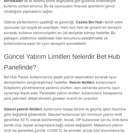
sertifikaları
ve iki faktörlü kimlik doğrulama gibi güvenlik önlemleriyle
kullanıcı verileri korunur. Bu da oyuncuların finansal işlemlerini gönül
rahatlığıyla yapmalarını sağlar.
Ödeme yöntemlerinin çeşitliliği ve güvenliği,
Casino Bet Hub
‘ı tercih eden
oyuncular için büyük bir avantajdır. Hem hızlı hem de güvenli bir deneyim
sunarak, kullanıcı memnuniyetini en üst seviyede tutmayı hedefler. Bu
yaklaşım, platformun sektördeki lider konumunu pekiştirmekte ve
kullanıcılarına eşsiz bir oyun deneyimi sunmaktadır.
Güncel Yatırım Limitleri Nelerdir Bet Hub
Panelinde?
Bet Hub Paneli, kullanıcılarına çeşitli yatırım seçenekleri sunarak oyun
deneyimlerini zenginleştirmeyi hedefler.
Yatırım limitleri
, kullanıcıların
bütçelerini yönetmelerine yardımcı olurken, aynı zamanda sorumlu oyun
oynamayı teşvik eder. Paneldeki yatırım limitleri, kullanıcıların hesaplarına
para yatırırken dikkat etmeleri gereken önemli bir unsurdur.
Güncel yatırım limitleri
, kullanıcının hesap türüne ve geçmiş işlem hacmine
göre değişiklik gösterebilir. Standart kullanıcılar için minimum yatırım limiti
genellikle 50 TL olarak belirlenmiştir. Ancak, VIP kullanıcılar için bu limit daha
esnek olup, kişisel anlaşmalara bağlı olarak değişebilir. Maksimum yatırım
limiti ise genellikle günlük 10.000 TL ile sınırlıdır, ancak özel durumlarda bu