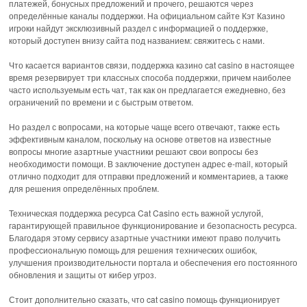
платежей, бонусных предложений и прочего, решаются через
определённые каналы поддержки. На официальном сайте Кэт Казино
игроки найдут эксклюзивный раздел с информацией о поддержке,
который доступен внизу сайта под названием: свяжитесь с нами.
Что касается вариантов связи, поддержка казино cat casino в настоящее
время резервирует три классных способа поддержки, причем наиболее
часто используемым есть чат, так как он предлагается ежедневно, без
ограничений по времени и с быстрым ответом.
Но раздел с вопросами, на которые чаще всего отвечают, также есть
эффективным каналом, поскольку на основе ответов на известные
вопросы многие азартные участники решают свои вопросы без
необходимости помощи. В заключение доступен адрес e-mail, который
отлично подходит для отправки предложений и комментариев, а также
для решения определённых проблем.
Техническая поддержка ресурса Cat Casino есть важной услугой,
гарантирующей правильное функционирование и безопасность ресурса.
Благодаря этому сервису азартные участники имеют право получить
профессиональную помощь для решения технических ошибок,
улучшения производительности портала и обеспечения его постоянного
обновления и защиты от кибер угроз.
Стоит дополнительно сказать, что cat casino помощь функционирует