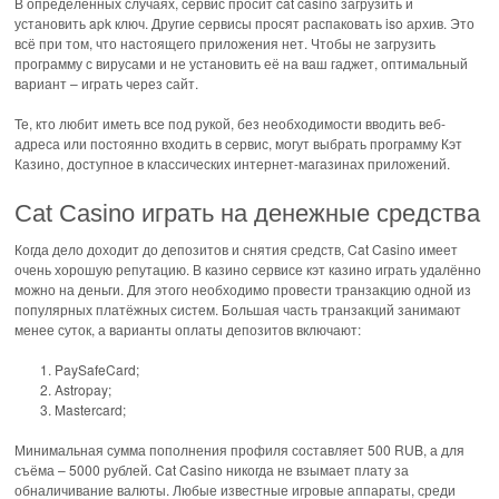
В определённых случаях, сервис просит cat casino загрузить и
установить apk ключ. Другие сервисы просят распаковать iso архив. Это
всё при том, что настоящего приложения нет. Чтобы не загрузить
программу с вирусами и не установить её на ваш гаджет, оптимальный
вариант – играть через сайт.
Те, кто любит иметь все под рукой, без необходимости вводить веб-
адреса или постоянно входить в сервис, могут выбрать программу Кэт
Казино, доступное в классических интернет-магазинах приложений.
Cat Casino играть на денежные средства
Когда дело доходит до депозитов и снятия средств, Cat Casino имеет
очень хорошую репутацию. В казино сервисе кэт казино играть удалённо
можно на деньги. Для этого необходимо провести транзакцию одной из
популярных платёжных систем. Большая часть транзакций занимают
менее суток, а варианты оплаты депозитов включают:
PaySafeCard;
Astropay;
Mastercard;
Минимальная сумма пополнения профиля составляет 500 RUB, а для
съёма – 5000 рублей. Cat Casino никогда не взымает плату за
обналичивание валюты. Любые известные игровые аппараты, среди