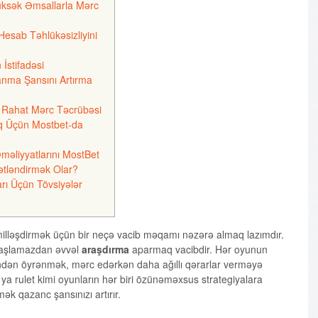
ksək Əmsallarla Mərc
Hesab Təhlükəsizliyini
 İstifadəsi
nma Şansını Artırma
lə Rahat Mərc Təcrübəsi
q Üçün Mostbet-da
məliyyatlarını MostBet
ətləndirmək Olar?
arı Üçün Tövsiyələr
milləşdirmək üçün bir neçə vacib məqamı nəzərə almaq lazımdır.
 başlamazdan əvvəl
araşdırma
aparmaq vacibdir. Hər oyunun
rindən öyrənmək, mərc edərkən daha ağıllı qərarlar verməyə
ya rulet kimi oyunların hər biri özünəməxsus strategiyalara
mək qazanc şansınızı artırır.