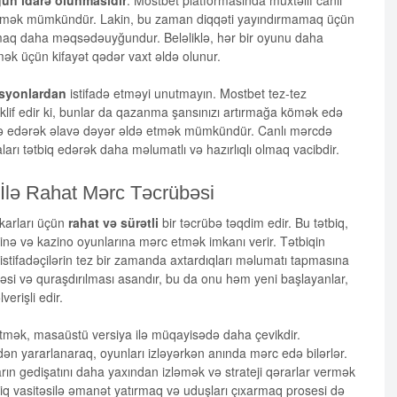
gün idarə olunmasıdır
. Mostbet platformasında müxtəlif canlı
 etmək mümkündür. Lakin, bu zaman diqqəti yayındırmamaq üçün
nmaq daha məqsədəuyğundur. Beləliklə, hər bir oyunu daha
ək üçün kifayət qədər vaxt əldə olunur.
syonlardan
istifadə etməyi unutmayın. Mostbet tez-tez
təklif edir ki, bunlar da qazanma şansınızı artırmağa kömək edə
tifadə edərək əlavə dəyər əldə etmək mümkündür. Canlı mərcdə
rı tətbiq edərək daha məlumatlı və hazırlıqlı olmaq vacibdir.
 İlə Rahat Mərc Təcrübəsi
skarları üçün
rahat və sürətli
bir təcrübə təqdim edir. Bu tətbiq,
ərinə və kazino oyunlarına mərc etmək imkanı verir. Tətbiqin
da istifadəçilərin tez bir zamanda axtardıqları məlumatı tapmasına
si və quraşdırılması asandır, bu da onu həm yeni başlayanlar,
erişli edir.
 etmək, masaüstü versiya ilə müqayisədə daha çevikdir.
ən yararlanaraq, oyunları izləyərkən anında mərc edə bilərlər.
arın gedişatını daha yaxından izləmək və strateji qərarlar vermək
iq vasitəsilə əmanət yatırmaq və uduşları çıxarmaq prosesi də