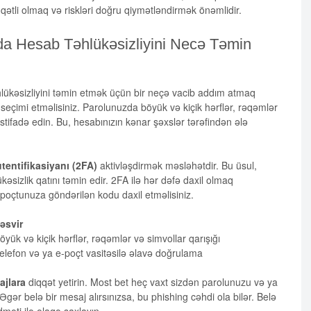
qqətli olmaq və riskləri doğru qiymətləndirmək önəmlidir.
da Hesab Təhlükəsizliyini Necə Təmin
lükəsizliyini təmin etmək üçün bir neçə vacib addım atmaq
seçimi etməlisiniz. Parolunuzda böyük və kiçik hərflər, rəqəmlər
istifadə edin. Bu, hesabınızın kənar şəxslər tərəfindən ələ
utentifikasiyanı (2FA)
aktivləşdirmək məsləhətdir. Bu üsul,
kəsizlik qatını təmin edir. 2FA ilə hər dəfə daxil olmaq
-poçtunuza göndərilən kodu daxil etməlisiniz.
əsvir
öyük və kiçik hərflər, rəqəmlər və simvollar qarışığı
elefon və ya e-poçt vasitəsilə əlavə doğrulama
ajlara
diqqət yetirin. Most bet heç vaxt sizdən parolunuzu və ya
Əgər belə bir mesaj alırsınızsa, bu phishing cəhdi ola bilər. Belə