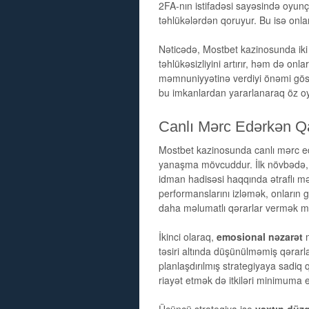
2FA-nın istifadəsi sayəsində oyunç
təhlükələrdən qoruyur. Bu isə onla
Nəticədə, Mostbet kazinosunda iki f
təhlükəsizliyini artırır, həm də onl
məmnuniyyətinə verdiyi önəmi göstər
bu imkanlardan yararlanaraq öz oyu
Canlı Mərc Edərkən Qa
Mostbet kazinosunda canlı mərc ed
yanaşma mövcuddur. İlk növbədə
idman hadisəsi haqqında ətraflı 
performanslarını izləmək, onların g
daha məlumatlı qərarlar vermək 
İkinci olaraq,
emosional nəzarət
m
təsiri altında düşünülməmiş qərar
planlaşdırılmış strategiyaya sadiq
riayət etmək də itkiləri minimuma 