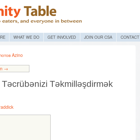
RE
WHAT WE DO
GET INVOLVED
JOIN OUR CSA
CONTACT
отов Azino
rin
→
c Təcrübənizi Təkmilləşdirmək
raddick