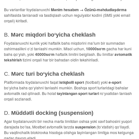
Bu variantlar foydalanuvchi
Mənim hesabım → Özünü‑məhdudlaşdırma
sahifasida tanlanadi va tasdiqlash uchun regulyator kodini (SMS yoki email
orqali) kiritadi.
B.
Mərc miqdori bo‘yicha cheklash
Foydalanuvchi kunlik yoki haftalik bahs miqdorini ma’lum bir summadan
oshirmaslikni o‘zi tanlashi mumkin. Misol uchun,
10000soʻm
gacha har kuni
bahs qo‘yish, yoki
40000soʻm
haftalik limitni belgilash. Bu limitlar
avtomatik
tekshirish
tizimi orqali har bir bahsdan oldin tekshiriladi.
C.
Mərc turi bo‘yicha cheklash
Platformada foydalanuvchi faqat
istiqbolli sport
(football) yoki
e‑sport
bo‘yicha bahs qo‘yishni tanlashi mumkin. Boshqa sport turlaridagi bahslar
avtomatik rad qilinadi. Bu holat
tayinlangan sport turlari
ro‘yxatidan tanlash
orqali sozlanadi.
D.
Müddətli docking (suspension)
Agar foydalanuvchi bir necha marta limitdan oshsa yoki xavf bahosini yuqori
darajada bo‘lsa, Mostbet avtomatik tarzda
suspension
(to‘xtatish) qo‘llaydi.
Bu vaqtinchalik blokirovka hisobga olishga tayinlangan limitga mos kelgunga
qadar davom etadi.