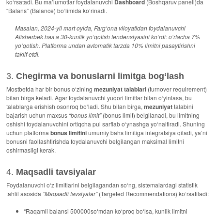
ko‘rsatadi. Bu ma’lumotlar foydalanuvchi
Dashboard
(Boshqaruv paneli)da
“Balans” (Balance) bo‘limida ko‘rinadi.
Masalan, 2024‑yil mart oyida, Farg‘ona viloyatidan foydalanuvchi
Alisherbek has a 30‑kunlik yo‘qotish tendensiyasini ko‘rdi: o‘rtacha 7%
yo‘qotish. Platforma undan avtomatik tarzda 10% limitni pasaytirishni
taklif etdi.
3.
Chegirma va bonuslarni limitga bog‘lash
Mostbetda har bir bonus o‘zining
mezuniyat talablari
(turnover requirement)
bilan birga keladi. Agar foydalanuvchi yuqori limitlar bilan o‘yinlasa, bu
talablarga erishish osonroq bo‘ladi. Shu bilan birga,
mezuniyat
talabini
bajarish uchun maxsus
“bonus limit”
(bonus limit) belgilanadi, bu limitning
oshishi foydalanuvchini ortiqcha pul sarflab o‘ynashga yo‘naltiradi. Shuning
uchun platforma
bonus limitini
umumiy bahs limitiga integratsiya qiladi, ya’ni
bonusni faollashtirishda foydalanuvchi belgilangan maksimal limitni
oshirmasligi kerak.
4.
Maqsadli tavsiyalar
Foydalanuvchi o‘z limitlarini belgilagandan so‘ng, sistemalardagi statistik
tahlil asosida
“Maqsadli tavsiyalar”
(Targeted Recommendations) ko‘rsatiladi:
“Raqamli balansi 500000soʻmdan ko‘proq bo‘lsa, kunlik limitni