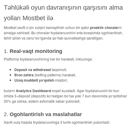
Təhlükəli oyun davranışının qarşısını alma
yolları Mostbet ilə
Mostbet xavfli o‘yin xulqini kamaytirish uchun bir qator
proaktiv choralar
ni
amalga oshiradi. Bu choralar foydalanuvchini erta bosqichda ogohlantirish,
tahlil qilish va zarur bo‘lganda qo‘llab‑quvvatlashga qaratilgan.
1.
Real‑vaqt monitoring
Platforma foydalanuvchining har bir harakati, inkluzivga:
Deposit va withdrawal
taqsimoti,
Bron zahira
(betting patterns) harakati,
Uzoq muddatli yo‘qotish
miqdori,
bularni
Analytics Dashboard
orqali kuzatadi. Agar foydalanuvchi bir kun
ichida 3×deposit (depoziti) ko‘rsatgan bo‘lsa yoki 7 kun davomida yo‘qotishlar
30% ga oshsa, sistem avtomatik xabar yuboradi.
2.
Ogohlantirish va maslahatlar
Xavfli xulq haqida foydalanuvchiga 3 turlik ogohlantirish yuboriladi: