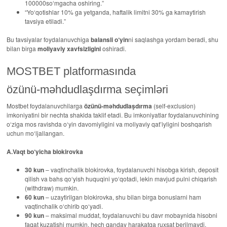
100000soʻmgacha oshiring.”
“Yo‘qotishlar 10% ga yetganda, haftalik limitni 30% ga kamaytirish
tavsiya etiladi.”
Bu tavsiyalar foydalanuvchiga
balansli o‘yin
ni saqlashga yordam beradi, shu
bilan birga
moliyaviy xavfsizligini
oshiradi.
MOSTBET platformasında
özünü‑məhdudlaşdırma seçimləri
Mostbet foydalanuvchilarga
özünü‑məhdudlaşdırma
(self‑exclusion)
imkoniyatini bir nechta shaklda taklif etadi. Bu imkoniyatlar foydalanuvchining
o‘ziga mos ravishda o‘yin davomiyligini va moliyaviy qat’iyligini boshqarish
uchun mo‘ljallangan.
A.Vaqt bo‘yicha blokirovka
30 kun
– vaqtinchalik blokirovka, foydalanuvchi hisobga kirish, deposit
qilish va bahs qo‘yish huquqini yo‘qotadi, lekin mavjud pulni chiqarish
(withdraw) mumkin.
60 kun
– uzaytirilgan blokirovka, shu bilan birga bonuslarni ham
vaqtinchalik o‘chirib qo‘yadi.
90 kun
– maksimal muddat, foydalanuvchi bu davr mobaynida hisobni
faqat kuzatishi mumkin, hech qanday harakatga ruxsat berilmaydi.