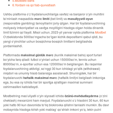
5.Müddətli bahs
6.Yordam va qo‘llab‑quvvatlash
Ushbu platforma oʻz foydalanuvchilariga xavfsiz va barqaror oʻyin muhitini
taʼminlash maqsadida
mərc limiti
(bet limit) va
məsuliyyətli oyun
(responsible gambling) tamoyillarini joriy qilgan. Har bir foydalanuvchining
moliyaviy imkoniyatlari va xavfga moyilligini hisobga olgan holda dinamik
limit tizimini qoʻllaydi. Misol uchun, 2023‑yil yanvar oyida platforma
Mostbet
Oʻzbekistonda 5000soʻmgacha boʻlgan kichik depositlarni qabul qildi, bu
yangi o‘yinchilar uchun bosqichma‑bosqich limitlarni belgilashda
yordamlashdi.
Platformada
maksimal günlük mərc
(kunlik maksimal bahs) sport turlari
bo‘yicha farq qiladi: futbol o‘yinlari uchun 150000soʻm, tennis uchun
80000soʻm, e‑sportlar uchun esa 120000soʻm belgilangan. Bu raqamlar
foydalanuvchining aktivligi, so‘nggi 30 kun ichidagi yoʻqlik (withdrawal)
miqdori va umumiy hisob balansiga asoslanadi. Shuningdek, har bir
foydalanuvchi
haftalik maksimal mərc
(haftalik limit)ni belgilash imkoniga
ega, bu esa oy ichida har bir sportga ajratilgan maximal summani
oshirmaslikni kafolatlaydi.
Mostbetning masʼuliyatli o‘yin siyosati ichida
özünü‑məhdudlaşdırma
(o‘zini
cheklash) mexanizmi ham mavjud. Foydalanuvchi o‘z hisobini 30 kun, 60 kun
yoki hatto 90 kun davomida toʻliq blokirovka qilishni tanlashi mumkin. Bu davr
mobaynida hisobga kirish yoki mablag‘ qo‘shish imkoni yo‘q, lekin pulni