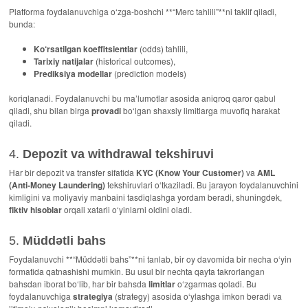
Platforma foydalanuvchiga o‘zga‑boshchi **“Mərc tahlili”**ni taklif qiladi,
bunda:
Ko‘rsatilgan koeffitsientlar
(odds) tahlili,
Tarixiy natijalar
(historical outcomes),
Prediksiya modellar
(prediction models)
koriqlanadi. Foydalanuvchi bu ma’lumotlar asosida aniqroq qaror qabul
qiladi, shu bilan birga
provadi
bo‘lgan shaxsiy limitlarga muvofiq harakat
qiladi.
4.
Depozit va withdrawal tekshiruvi
Har bir depozit va transfer sifatida
KYC (Know Your Customer)
va
AML
(Anti‑Money Laundering)
tekshiruvlari o‘tkaziladi. Bu jarayon foydalanuvchini
kimligini va moliyaviy manbaini tasdiqlashga yordam beradi, shuningdek,
fiktiv hisoblar
orqali xatarli o‘yinlarni oldini oladi.
5.
Müddətli bahs
Foydalanuvchi **“Müddətli bahs”**ni tanlab, bir oy davomida bir necha o‘yin
formatida qatnashishi mumkin. Bu usul bir nechta qayta takrorlangan
bahsdan iborat bo‘lib, har bir bahsda
limitlar
o‘zgarmas qoladi. Bu
foydalanuvchiga
strategiya
(strategy) asosida o‘ylashga imkon beradi va