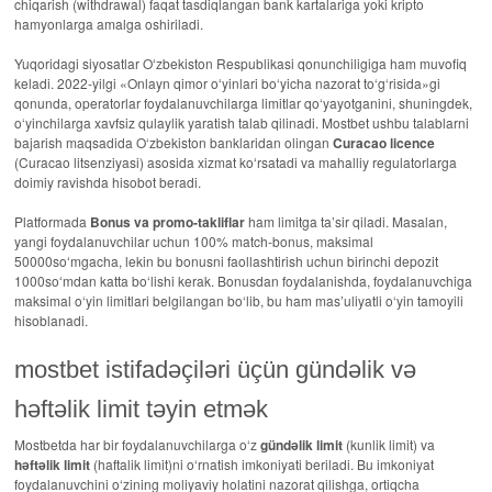
chiqarish (withdrawal) faqat tasdiqlangan bank kartalariga yoki kripto
hamyonlarga amalga oshiriladi.
Yuqoridagi siyosatlar Oʻzbekiston Respublikasi qonunchiligiga ham muvofiq
keladi. 2022‑yilgi «Onlayn qimor oʻyinlari bo‘yicha nazorat to‘g‘risida»gi
qonunda, operatorlar foydalanuvchilarga limitlar qo‘yayotganini, shuningdek,
o‘yinchilarga xavfsiz qulaylik yaratish talab qilinadi. Mostbet ushbu talablarni
bajarish maqsadida O‘zbekiston banklaridan olingan
Curacao licence
(Curacao litsenziyasi) asosida xizmat koʻrsatadi va mahalliy regulatorlarga
doimiy ravishda hisobot beradi.
Platformada
Bonus va promo‑takliflar
ham limitga ta’sir qiladi. Masalan,
yangi foydalanuvchilar uchun 100% match‑bonus, maksimal
50000soʻmgacha, lekin bu bonusni faollashtirish uchun birinchi depozit
1000soʻmdan katta bo‘lishi kerak. Bonusdan foydalanishda, foydalanuvchiga
maksimal o‘yin limitlari belgilangan bo‘lib, bu ham mas’uliyatli o‘yin tamoyili
hisoblanadi.
mostbet istifadəçiləri üçün gündəlik və
həftəlik limit təyin etmək
Mostbetda har bir foydalanuvchilarga o‘z
gündəlik limit
(kunlik limit) va
həftəlik limit
(haftalik limit)ni o‘rnatish imkoniyati beriladi. Bu imkoniyat
foydalanuvchini o‘zining moliyaviy holatini nazorat qilishga, ortiqcha