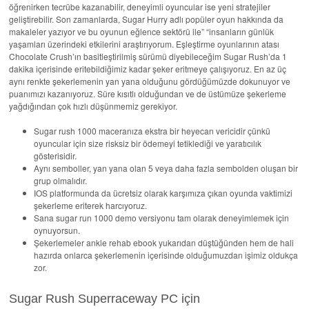
öğrenirken tecrübe kazanabilir, deneyimli oyuncular ise yeni stratejiler
geliştirebilir. Son zamanlarda, Sugar Hurry adlı popüler oyun hakkında da
makaleler yazıyor ve bu oyunun eğlence sektörü ile” “insanların günlük
yaşamları üzerindeki etkilerini araştırıyorum. Eşleştirme oyunlarının atası
Chocolate Crush’ın basitleştirilmiş sürümü diyebileceğim Sugar Rush’da 1
dakika içerisinde eritebildiğimiz kadar şeker eritmeye çalışıyoruz. En az üç
aynı renkte şekerlemenin yan yana olduğunu gördüğümüzde dokunuyor ve
puanımızı kazanıyoruz. Süre kısıtlı olduğundan ve de üstümüze şekerleme
yağdığından çok hızlı düşünmemiz gerekiyor.
Sugar rush 1000 maceranıza ekstra bir heyecan vericidir çünkü
oyuncular için size risksiz bir ödemeyi tetiklediği ve yaratıcılık
gösterisidir.
Aynı semboller, yan yana olan 5 veya daha fazla sembolden oluşan bir
grup olmalıdır.
IOS platformunda da ücretsiz olarak karşımıza çıkan oyunda vaktimizi
şekerleme eriterek harcıyoruz.
Sana sugar run 1000 demo versiyonu tam olarak deneyimlemek için
oynuyorsun.
Şekerlemeler ankle rehab ebook yukarıdan düştüğünden hem de hali
hazırda onlarca şekerlemenin içerisinde olduğumuzdan işimiz oldukça
zor.
Sugar Rush Superraceway PC için