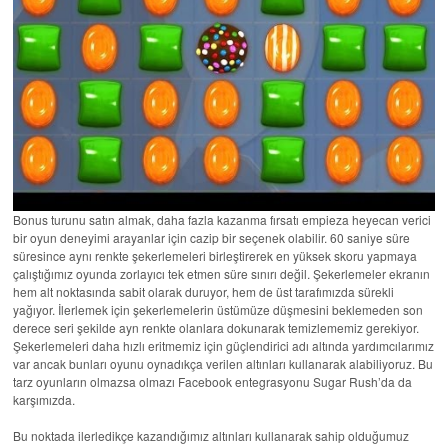
Bonus turunu satın almak, daha fazla kazanma fırsatı empieza heyecan verici
bir oyun deneyimi arayanlar için cazip bir seçenek olabilir. 60 saniye süre
süresince aynı renkte şekerlemeleri birleştirerek en yüksek skoru yapmaya
çalıştığımız oyunda zorlayıcı tek etmen süre sınırı değil. Şekerlemeler ekranın
hem alt noktasında sabit olarak duruyor, hem de üst tarafımızda sürekli
yağıyor. İlerlemek için şekerlemelerin üstümüze düşmesini beklemeden son
derece seri şekilde ayn renkte olanlara dokunarak temizlememiz gerekiyor.
Şekerlemeleri daha hızlı eritmemiz için güçlendirici adı altında yardımcılarımız
var ancak bunları oyunu oynadıkça verilen altınları kullanarak alabiliyoruz. Bu
tarz oyunların olmazsa olmazı Facebook entegrasyonu Sugar Rush’da da
karşımızda.
Bu noktada ilerledikçe kazandığımız altınları kullanarak sahip olduğumuz